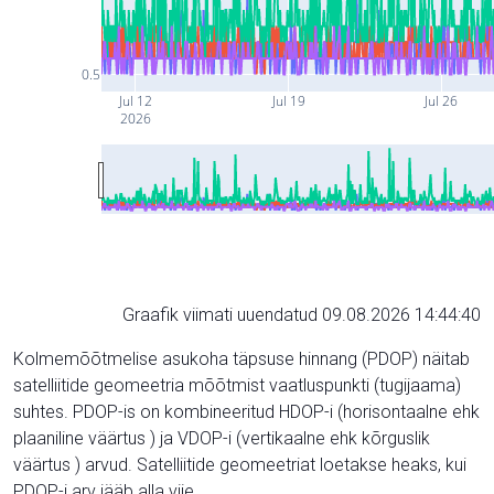
0.5
Jul 12
Jul 19
Jul 26
2026
Graafik viimati uuendatud 09.08.2026 14:44:40
Kolmemõõtmelise asukoha täpsuse hinnang (PDOP) näitab
satelliitide geomeetria mõõtmist vaatluspunkti (tugijaama)
suhtes. PDOP-is on kombineeritud HDOP-i (horisontaalne ehk
plaaniline väärtus ) ja VDOP-i (vertikaalne ehk kõrguslik
väärtus ) arvud. Satelliitide geomeetriat loetakse heaks, kui
PDOP-i arv jääb alla viie.