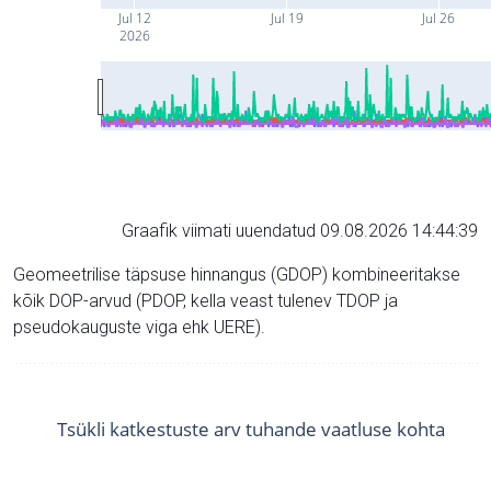
Jul 12
Jul 19
Jul 26
2026
Graafik viimati uuendatud 09.08.2026 14:44:39
Geomeetrilise täpsuse hinnangus (GDOP) kombineeritakse
kõik DOP-arvud (PDOP, kella veast tulenev TDOP ja
pseudokauguste viga ehk UERE).
Tsükli katkestuste arv tuhande vaatluse kohta