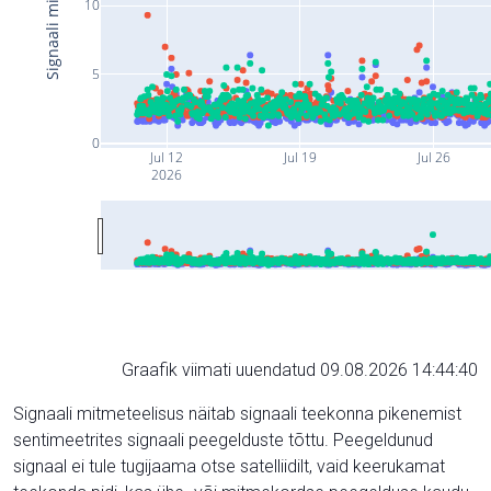
10
5
0
Jul 12
Jul 19
Jul 26
2026
Graafik viimati uuendatud 09.08.2026 14:44:40
Signaali mitmeteelisus näitab signaali teekonna pikenemist
sentimeetrites signaali peegelduste tõttu. Peegeldunud
signaal ei tule tugijaama otse satelliidilt, vaid keerukamat