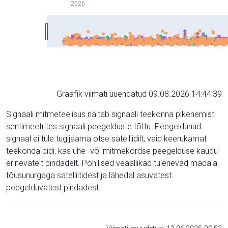
2026
Graafik viimati uuendatud 09.08.2026 14:44:39
Signaali mitmeteelisus näitab signaali teekonna pikenemist
sentimeetrites signaali peegelduste tõttu. Peegeldunud
signaal ei tule tugijaama otse satelliidilt, vaid keerukamat
teekonda pidi, kas ühe- või mitmekordse peegelduse kaudu
erinevatelt pindadelt. Põhilised veaallikad tulenevad madala
tõusunurgaga satelliitidest ja lähedal asuvatest
peegelduvatest pindadest.