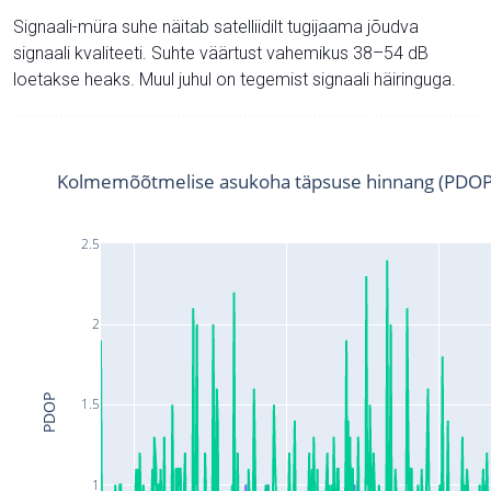
Signaali-müra suhe näitab satelliidilt tugijaama jõudva
signaali kvaliteeti. Suhte väärtust vahemikus 38–54 dB
loetakse heaks. Muul juhul on tegemist signaali häiringuga.
Kolmemõõtmelise asukoha täpsuse hinnang (PDOP
2.5
2
PDOP
1.5
1