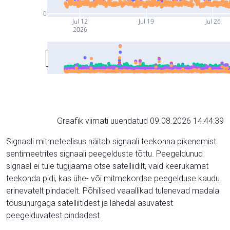
0
Jul 12
Jul 19
Jul 26
2026
Graafik viimati uuendatud 09.08.2026 14:44:39
Signaali mitmeteelisus näitab signaali teekonna pikenemist
sentimeetrites signaali peegelduste tõttu. Peegeldunud
signaal ei tule tugijaama otse satelliidilt, vaid keerukamat
teekonda pidi, kas ühe- või mitmekordse peegelduse kaudu
erinevatelt pindadelt. Põhilised veaallikad tulenevad madala
tõusunurgaga satelliitidest ja lähedal asuvatest
peegelduvatest pindadest.