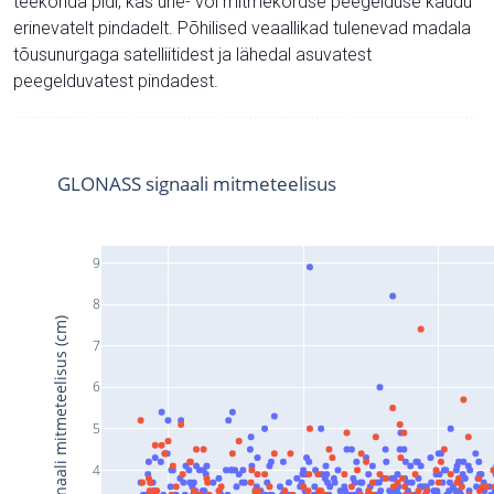
teekonda pidi, kas ühe- või mitmekordse peegelduse kaudu
erinevatelt pindadelt. Põhilised veaallikad tulenevad madala
tõusunurgaga satelliitidest ja lähedal asuvatest
peegelduvatest pindadest.
GLONASS signaali mitmeteelisus
9
8
Signaali mitmeteelisus (cm)
7
6
5
4