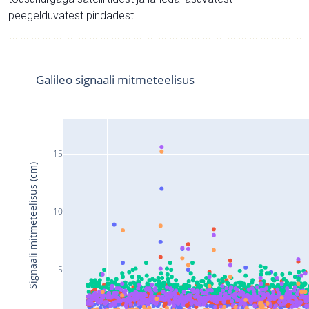
peegelduvatest pindadest.
Galileo signaali mitmeteelisus
15
Signaali mitmeteelisus (cm)
10
5