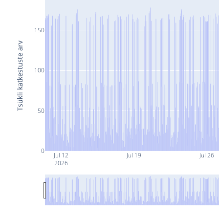
150
Tsükli katkestuste arv
100
50
0
Jul 12
Jul 19
Jul 26
2026