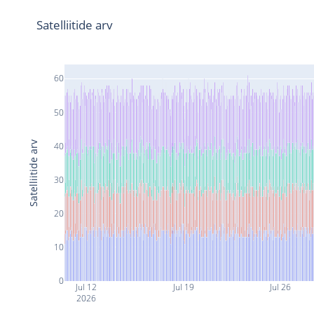
Satelliitide arv
60
50
Satelliitide arv
40
30
20
10
0
Jul 12
Jul 19
Jul 26
2026