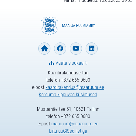
Viimati muudetud: 13.06.2025 09:53
Vaata sisukaarti
Kaardirakenduse tugi
telefon +372 665 0600
e-post
kaardirakendus@maaruum.ee
Korduma kippuvad küsimused
Mustamäe tee 51, 10621 Tallinn
telefon +372 665 0600
e-post
maaruum@maaruum.ee
Liitu uuGISed listiga