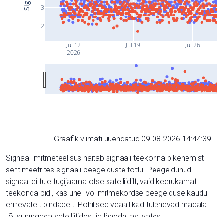
3
2
Jul 12
Jul 19
Jul 26
2026
Graafik viimati uuendatud 09.08.2026 14:44:39
Signaali mitmeteelisus näitab signaali teekonna pikenemist
sentimeetrites signaali peegelduste tõttu. Peegeldunud
signaal ei tule tugijaama otse satelliidilt, vaid keerukamat
teekonda pidi, kas ühe- või mitmekordse peegelduse kaudu
erinevatelt pindadelt. Põhilised veaallikad tulenevad madala
tõusunurgaga satelliitidest ja lähedal asuvatest