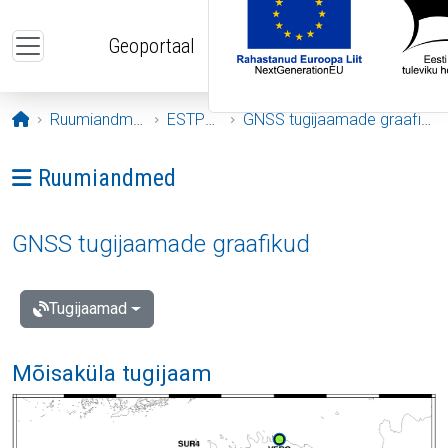
Liigu edasi põhisisu juurde
Geoportaal
Avaleht
Ruumiandmed
ESTPOS
GNSS tugijaamade graafikud
Ava menüü: Ruumiandmed
Ruumiandmed
GNSS tugijaamade graafikud
Tugijaamad
Mõisaküla tugijaam