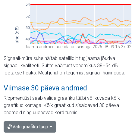
Jaama andmed uuendatud seisuga 2026-08-09 15:27:02
Signaali-müra suhe näitab satelliidilt tugijaama jõudva
signaali kvaliteeti. Suhte väärtust vahemikus 38–54 dB
loetakse heaks. Muul juhul on tegemist signaali häiringuga.
Viimase 30 päeva andmed
Rippmenüüst saab valida graafiku tüübi või kuvada kõik
graafikud korraga. Kõik graafikud sisaldavad 30 päeva
andmeid ning uuenevad kord tunnis.
Vali graafiku tüüp