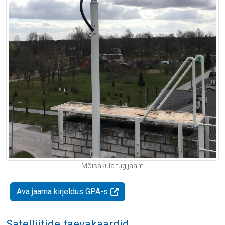
Mõisaküla tugijaam
Ava jaama kirjeldus GPA-s
Satelliitide taevakaardid