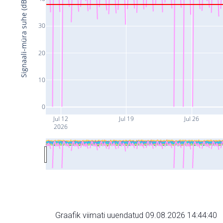
Signaali-müra suhe (dB)
30
20
10
0
Jul 12
Jul 19
Jul 26
2026
Graafik viimati uuendatud 09.08.2026 14:44:40