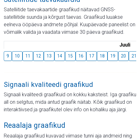
Satelliitide taevakaartide graafikud näitavad GNSS-
satelliitide suunda ja kõrgust taevas. Graafikud luuakse
eelneva ööpäeva andmete põhjal. Kuupäevade paneelist on
võimalik valida ja vaadata viimase 30 päeva graafikuid.
Juuli
9
10
11
12
13
14
15
16
17
18
19
20
21
Signaali kvaliteedi graafikud
Signaali kvaliteedi graafikuid on kokku kaksteist. Iga graafiku
all on selgitus, mida antud graafik näitab. Kõik graafikud on
interaktiivsed ja graafikutel olev info on kohaliku aja järgi.
Reaalaja graafikud
Reaalaja graafikud kuvavad viimase tunni aja andmeid ning