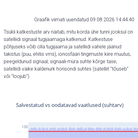
Graafik viimati uuendatud 09.08.2026 14:44:40
Tsükli katkestuste arv näitab, mitu korda ühe tunni jooksul on
satelliidi signaal tugijaamaga katkenud. Katkestuse
põhjuseks võib olla tugijaama ja satelliidi vahele jäänud
takistus (puu, ehitis vms), ionosfääri tingimuste kiire muutus,
peegeldunud signaal, signaali-müra suhte kõrge tase,
satelliidi väike kaldenurk horisondi suhtes (satelliit "tõuseb"
või "loojub").
Salvestatud vs oodatavad vaatlused (suhtarv)
100