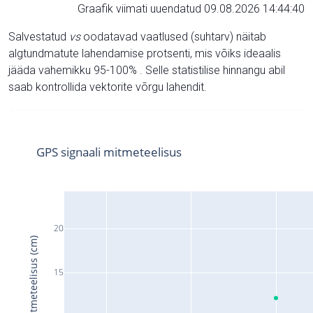
Graafik viimati uuendatud 09.08.2026 14:44:40
Salvestatud
vs
oodatavad vaatlused (suhtarv) näitab
algtundmatute lahendamise protsenti, mis võiks ideaalis
jääda vahemikku 95-100% . Selle statistilise hinnangu abil
saab kontrollida vektorite võrgu lahendit.
GPS signaali mitmeteelisus
20
Signaali mitmeteelisus (cm)
15