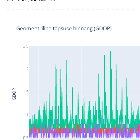
Geomeetriline täpsuse hinnang (GDOP)
2.5
2
GDOP
1.5
1
0.5