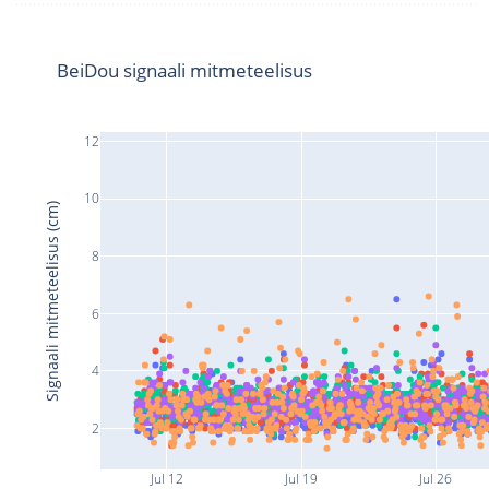
BeiDou signaali mitmeteelisus
12
10
Signaali mitmeteelisus (cm)
8
6
4
2
Jul 12
Jul 19
Jul 26