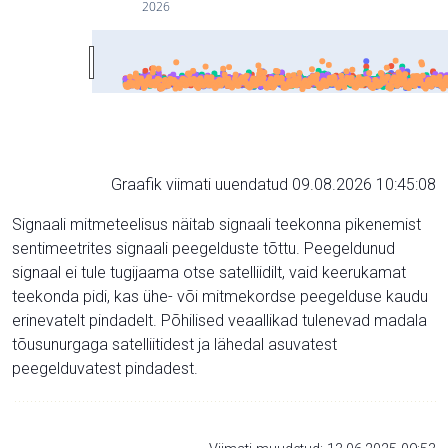
2026
Graafik viimati uuendatud 09.08.2026 10:45:08
Signaali mitmeteelisus näitab signaali teekonna pikenemist
sentimeetrites signaali peegelduste tõttu. Peegeldunud
signaal ei tule tugijaama otse satelliidilt, vaid keerukamat
teekonda pidi, kas ühe- või mitmekordse peegelduse kaudu
erinevatelt pindadelt. Põhilised veaallikad tulenevad madala
tõusunurgaga satelliitidest ja lähedal asuvatest
peegelduvatest pindadest.