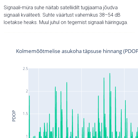
Signaali-müra suhe näitab satelliidilt tugijaama jõudva
signaali kvaliteeti. Suhte väärtust vahemikus 38–54 dB
loetakse heaks. Muul juhul on tegemist signaali häiringuga.
Kolmemõõtmelise asukoha täpsuse hinnang (PDOP
2.5
2
PDOP
1.5
1