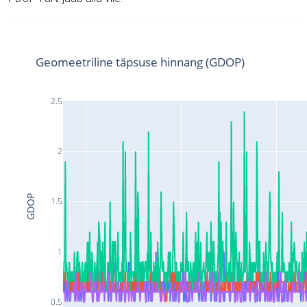
Geomeetriline täpsuse hinnang (GDOP)
2.5
2
GDOP
1.5
1
0.5