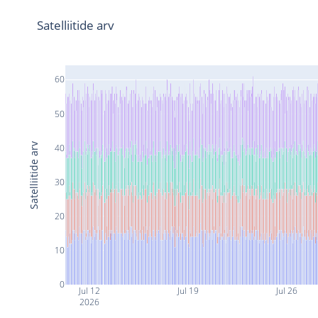
Satelliitide arv
60
50
Satelliitide arv
40
30
20
10
0
Jul 12
Jul 19
Jul 26
2026