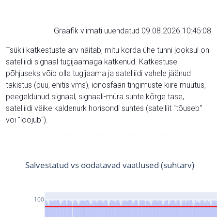
Graafik viimati uuendatud 09.08.2026 10:45:08
Tsükli katkestuste arv näitab, mitu korda ühe tunni jooksul on
satelliidi signaal tugijaamaga katkenud. Katkestuse
põhjuseks võib olla tugijaama ja satelliidi vahele jäänud
takistus (puu, ehitis vms), ionosfääri tingimuste kiire muutus,
peegeldunud signaal, signaali-müra suhte kõrge tase,
satelliidi väike kaldenurk horisondi suhtes (satelliit "tõuseb"
või "loojub").
Salvestatud vs oodatavad vaatlused (suhtarv)
100