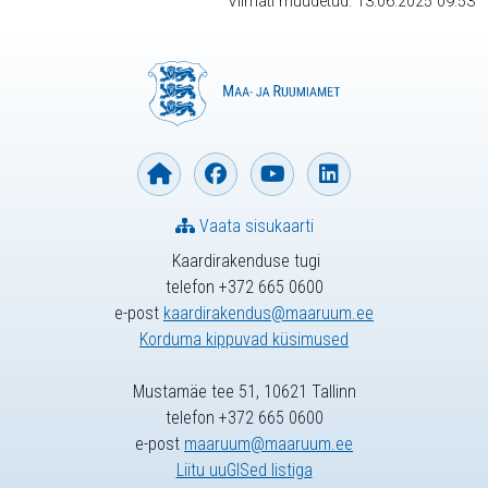
Viimati muudetud: 13.06.2025 09:53
Vaata sisukaarti
Kaardirakenduse tugi
telefon +372 665 0600
e-post
kaardirakendus@maaruum.ee
Korduma kippuvad küsimused
Mustamäe tee 51, 10621 Tallinn
telefon +372 665 0600
e-post
maaruum@maaruum.ee
Liitu uuGISed listiga