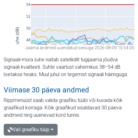
Jaama andmed uuendatud seisuga 2026-08-09 10:54:05
Signaali-müra suhe näitab satelliidilt tugijaama jõudva
signaali kvaliteeti. Suhte väärtust vahemikus 38–54 dB
loetakse heaks. Muul juhul on tegemist signaali häiringuga.
Viimase 30 päeva andmed
Rippmenüüst saab valida graafiku tüübi või kuvada kõik
graafikud korraga. Kõik graafikud sisaldavad 30 päeva
andmeid ning uuenevad kord tunnis.
Vali graafiku tüüp