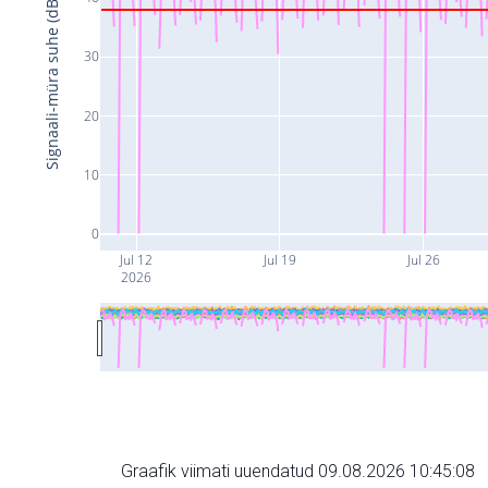
Signaali-müra suhe (dB)
30
20
10
0
Jul 12
Jul 19
Jul 26
2026
Graafik viimati uuendatud 09.08.2026 10:45:08