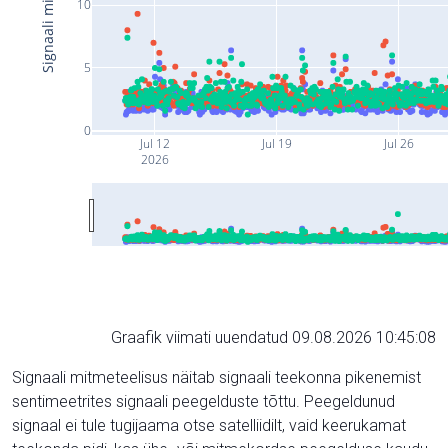
10
5
0
Jul 12
Jul 19
Jul 26
2026
Graafik viimati uuendatud 09.08.2026 10:45:08
Signaali mitmeteelisus näitab signaali teekonna pikenemist
sentimeetrites signaali peegelduste tõttu. Peegeldunud
signaal ei tule tugijaama otse satelliidilt, vaid keerukamat