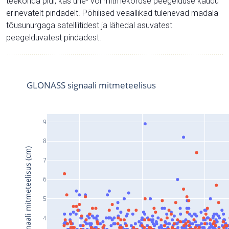
teekonda pidi, kas ühe- või mitmekordse peegelduse kaudu
erinevatelt pindadelt. Põhilised veaallikad tulenevad madala
tõusunurgaga satelliitidest ja lähedal asuvatest
peegelduvatest pindadest.
GLONASS signaali mitmeteelisus
9
8
Signaali mitmeteelisus (cm)
7
6
5
4