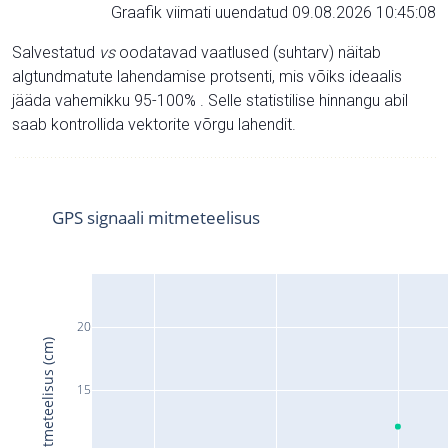
Graafik viimati uuendatud 09.08.2026 10:45:08
Salvestatud
vs
oodatavad vaatlused (suhtarv) näitab
algtundmatute lahendamise protsenti, mis võiks ideaalis
jääda vahemikku 95-100% . Selle statistilise hinnangu abil
saab kontrollida vektorite võrgu lahendit.
GPS signaali mitmeteelisus
20
Signaali mitmeteelisus (cm)
15