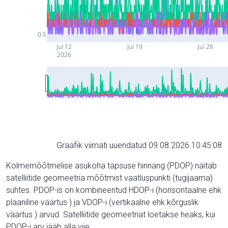
0.5
Jul 12
Jul 19
Jul 26
2026
Graafik viimati uuendatud 09.08.2026 10:45:08
Kolmemõõtmelise asukoha täpsuse hinnang (PDOP) näitab
satelliitide geomeetria mõõtmist vaatluspunkti (tugijaama)
suhtes. PDOP-is on kombineeritud HDOP-i (horisontaalne ehk
plaaniline väärtus ) ja VDOP-i (vertikaalne ehk kõrguslik
väärtus ) arvud. Satelliitide geomeetriat loetakse heaks, kui
PDOP-i arv jääb alla viie.