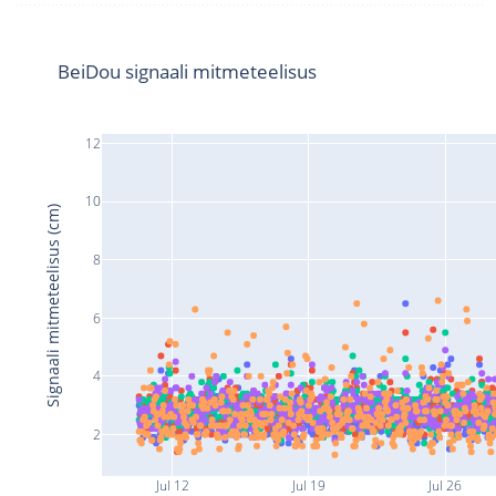
BeiDou signaali mitmeteelisus
12
10
Signaali mitmeteelisus (cm)
8
6
4
2
Jul 12
Jul 19
Jul 26