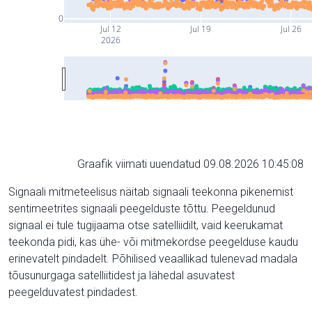
0
Jul 12
Jul 19
Jul 26
2026
Graafik viimati uuendatud 09.08.2026 10:45:08
Signaali mitmeteelisus näitab signaali teekonna pikenemist
sentimeetrites signaali peegelduste tõttu. Peegeldunud
signaal ei tule tugijaama otse satelliidilt, vaid keerukamat
teekonda pidi, kas ühe- või mitmekordse peegelduse kaudu
erinevatelt pindadelt. Põhilised veaallikad tulenevad madala
tõusunurgaga satelliitidest ja lähedal asuvatest
peegelduvatest pindadest.