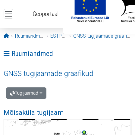
Liigu edasi põhisisu juurde
Geoportaal
Avaleht
Ruumiandmed
ESTPOS
GNSS tugijaamade graafikud
Ava menüü: Ruumiandmed
Ruumiandmed
GNSS tugijaamade graafikud
Tugijaamad
Mõisaküla tugijaam