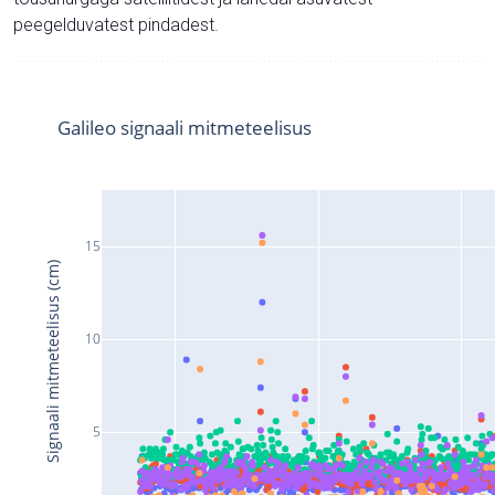
peegelduvatest pindadest.
Galileo signaali mitmeteelisus
15
Signaali mitmeteelisus (cm)
10
5