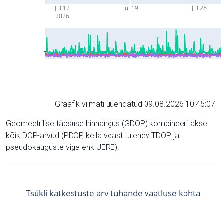
Jul 12
Jul 19
Jul 26
2026
Graafik viimati uuendatud 09.08.2026 10:45:07
Geomeetrilise täpsuse hinnangus (GDOP) kombineeritakse
kõik DOP-arvud (PDOP, kella veast tulenev TDOP ja
pseudokauguste viga ehk UERE).
Tsükli katkestuste arv tuhande vaatluse kohta