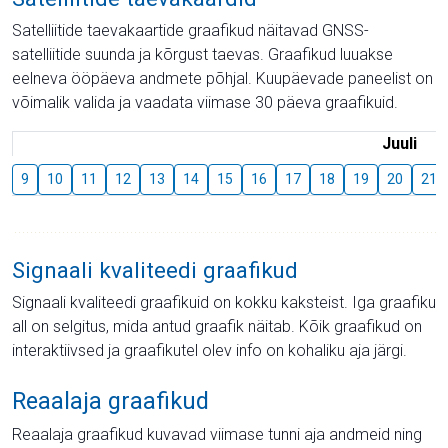
Satelliitide taevakaartide graafikud näitavad GNSS-
satelliitide suunda ja kõrgust taevas. Graafikud luuakse
eelneva ööpäeva andmete põhjal. Kuupäevade paneelist on
võimalik valida ja vaadata viimase 30 päeva graafikuid.
Juuli
9
10
11
12
13
14
15
16
17
18
19
20
21
Signaali kvaliteedi graafikud
Signaali kvaliteedi graafikuid on kokku kaksteist. Iga graafiku
all on selgitus, mida antud graafik näitab. Kõik graafikud on
interaktiivsed ja graafikutel olev info on kohaliku aja järgi.
Reaalaja graafikud
Reaalaja graafikud kuvavad viimase tunni aja andmeid ning