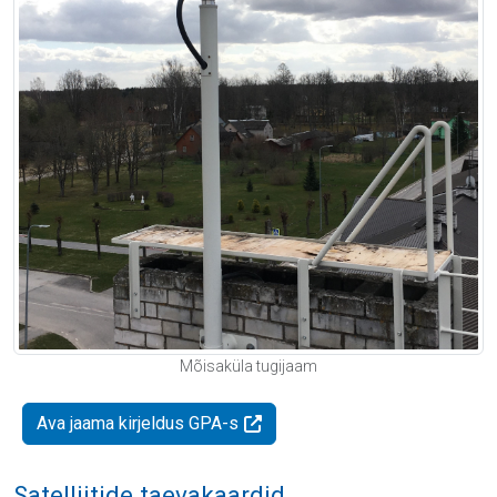
Mõisaküla tugijaam
Ava jaama kirjeldus GPA-s
Satelliitide taevakaardid