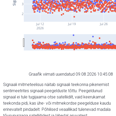
3
2
Jul 12
Jul 19
Jul 26
2026
Graafik viimati uuendatud 09.08.2026 10:45:08
Signaali mitmeteelisus näitab signaali teekonna pikenemist
sentimeetrites signaali peegelduste tõttu. Peegeldunud
signaal ei tule tugijaama otse satelliidilt, vaid keerukamat
teekonda pidi, kas ühe- või mitmekordse peegelduse kaudu
erinevatelt pindadelt. Põhilised veaallikad tulenevad madala
tõusunurgaga satelliitidest ja lähedal asuvatest