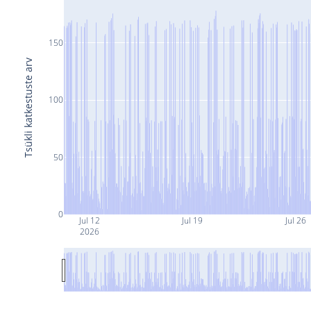
150
Tsükli katkestuste arv
100
50
0
Jul 12
Jul 19
Jul 26
2026