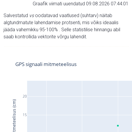
Graafik viimati uuendatud 09.08.2026 07:44:01
Salvestatud
vs
oodatavad vaatlused (suhtarv) näitab
algtundmatute lahendamise protsenti, mis võiks ideaalis
jääda vahemikku 95-100% . Selle statistilise hinnangu abil
saab kontrollida vektorite võrgu lahendit.
GPS signaali mitmeteelisus
20
Signaali mitmeteelisus (cm)
15