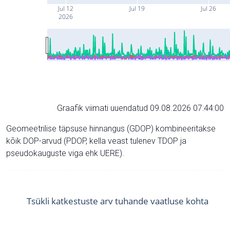
Jul 12
Jul 19
Jul 26
2026
Graafik viimati uuendatud 09.08.2026 07:44:00
Geomeetrilise täpsuse hinnangus (GDOP) kombineeritakse
kõik DOP-arvud (PDOP, kella veast tulenev TDOP ja
pseudokauguste viga ehk UERE).
Tsükli katkestuste arv tuhande vaatluse kohta