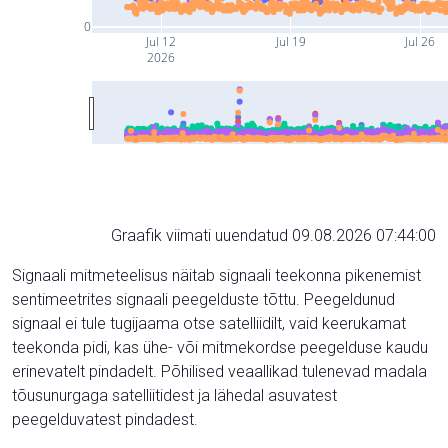
0
Jul 12
Jul 19
Jul 26
2026
Graafik viimati uuendatud 09.08.2026 07:44:00
Signaali mitmeteelisus näitab signaali teekonna pikenemist
sentimeetrites signaali peegelduste tõttu. Peegeldunud
signaal ei tule tugijaama otse satelliidilt, vaid keerukamat
teekonda pidi, kas ühe- või mitmekordse peegelduse kaudu
erinevatelt pindadelt. Põhilised veaallikad tulenevad madala
tõusunurgaga satelliitidest ja lähedal asuvatest
peegelduvatest pindadest.