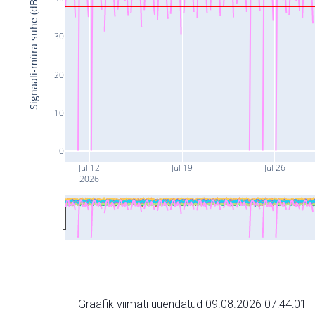
Signaali-müra suhe (dB)
30
20
10
0
Jul 12
Jul 19
Jul 26
2026
Graafik viimati uuendatud 09.08.2026 07:44:01