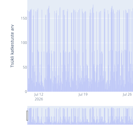
150
Tsükli katkestuste arv
100
50
0
Jul 12
Jul 19
Jul 26
2026