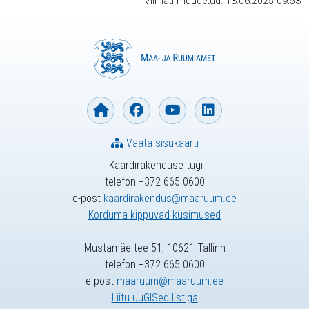
Viimati muudetud: 13.06.2025 09:53
Vaata sisukaarti
Kaardirakenduse tugi
telefon +372 665 0600
e-post
kaardirakendus@maaruum.ee
Korduma kippuvad küsimused
Mustamäe tee 51, 10621 Tallinn
telefon +372 665 0600
e-post
maaruum@maaruum.ee
Liitu uuGISed listiga