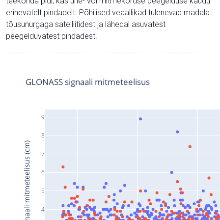
teekonda pidi, kas ühe- või mitmekordse peegelduse kaudu
erinevatelt pindadelt. Põhilised veaallikad tulenevad madala
tõusunurgaga satelliitidest ja lähedal asuvatest
peegelduvatest pindadest.
GLONASS signaali mitmeteelisus
9
8
Signaali mitmeteelisus (cm)
7
6
5
4