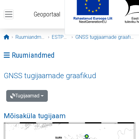
Liigu edasi põhisisu juurde
Geoportaal
Avaleht
Ruumiandmed
ESTPOS
GNSS tugijaamade graafikud
Ava menüü: Ruumiandmed
Ruumiandmed
GNSS tugijaamade graafikud
Tugijaamad
Mõisaküla tugijaam