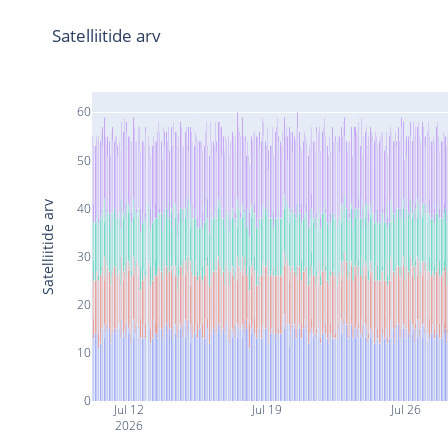
Satelliitide arv
60
50
Satelliitide arv
40
30
20
10
0
Jul 12
Jul 19
Jul 26
2026