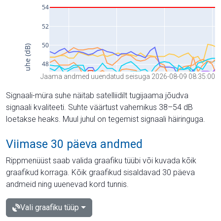
Jaama andmed uuendatud seisuga 2026-08-09 08:35:00
Signaali-müra suhe näitab satelliidilt tugijaama jõudva
signaali kvaliteeti. Suhte väärtust vahemikus 38–54 dB
loetakse heaks. Muul juhul on tegemist signaali häiringuga.
Viimase 30 päeva andmed
Rippmenüüst saab valida graafiku tüübi või kuvada kõik
graafikud korraga. Kõik graafikud sisaldavad 30 päeva
andmeid ning uuenevad kord tunnis.
Vali graafiku tüüp