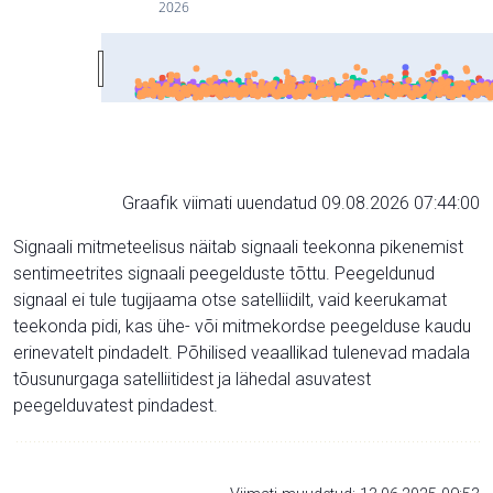
2026
Graafik viimati uuendatud 09.08.2026 07:44:00
Signaali mitmeteelisus näitab signaali teekonna pikenemist
sentimeetrites signaali peegelduste tõttu. Peegeldunud
signaal ei tule tugijaama otse satelliidilt, vaid keerukamat
teekonda pidi, kas ühe- või mitmekordse peegelduse kaudu
erinevatelt pindadelt. Põhilised veaallikad tulenevad madala
tõusunurgaga satelliitidest ja lähedal asuvatest
peegelduvatest pindadest.