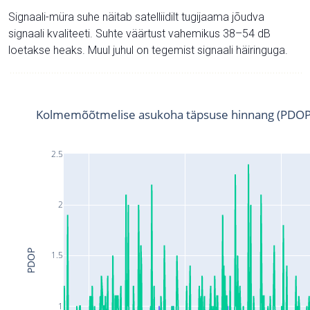
Signaali-müra suhe näitab satelliidilt tugijaama jõudva
signaali kvaliteeti. Suhte väärtust vahemikus 38–54 dB
loetakse heaks. Muul juhul on tegemist signaali häiringuga.
Kolmemõõtmelise asukoha täpsuse hinnang (PDOP
2.5
2
PDOP
1.5
1