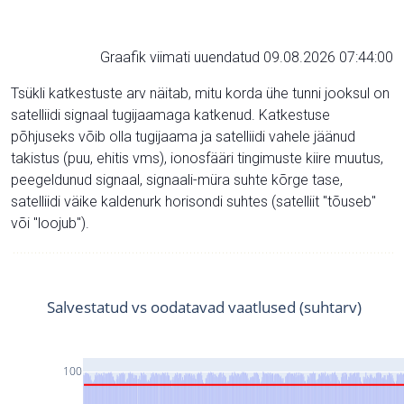
Graafik viimati uuendatud 09.08.2026 07:44:00
Tsükli katkestuste arv näitab, mitu korda ühe tunni jooksul on
satelliidi signaal tugijaamaga katkenud. Katkestuse
põhjuseks võib olla tugijaama ja satelliidi vahele jäänud
takistus (puu, ehitis vms), ionosfääri tingimuste kiire muutus,
peegeldunud signaal, signaali-müra suhte kõrge tase,
satelliidi väike kaldenurk horisondi suhtes (satelliit "tõuseb"
või "loojub").
Salvestatud vs oodatavad vaatlused (suhtarv)
100