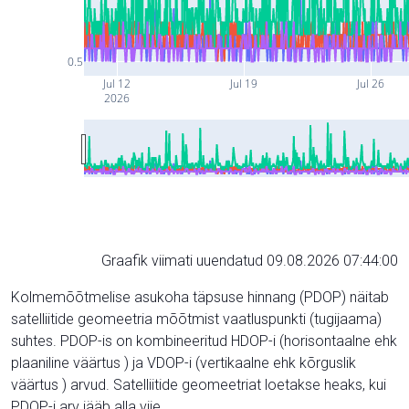
0.5
Jul 12
Jul 19
Jul 26
2026
Graafik viimati uuendatud 09.08.2026 07:44:00
Kolmemõõtmelise asukoha täpsuse hinnang (PDOP) näitab
satelliitide geomeetria mõõtmist vaatluspunkti (tugijaama)
suhtes. PDOP-is on kombineeritud HDOP-i (horisontaalne ehk
plaaniline väärtus ) ja VDOP-i (vertikaalne ehk kõrguslik
väärtus ) arvud. Satelliitide geomeetriat loetakse heaks, kui
PDOP-i arv jääb alla viie.