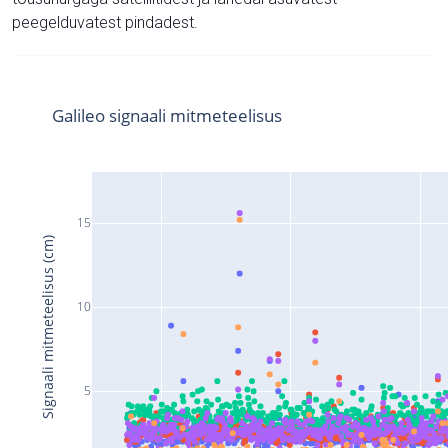
peegelduvatest pindadest.
Galileo signaali mitmeteelisus
15
Signaali mitmeteelisus (cm)
10
5