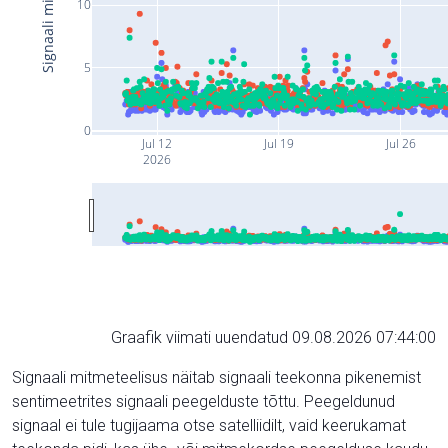
10
5
0
Jul 12
Jul 19
Jul 26
2026
Graafik viimati uuendatud 09.08.2026 07:44:00
Signaali mitmeteelisus näitab signaali teekonna pikenemist
sentimeetrites signaali peegelduste tõttu. Peegeldunud
signaal ei tule tugijaama otse satelliidilt, vaid keerukamat