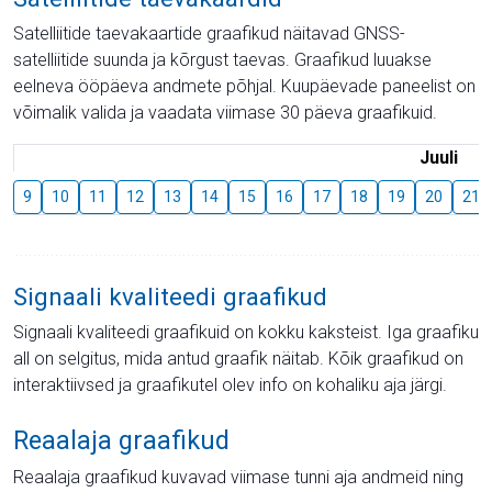
Satelliitide taevakaartide graafikud näitavad GNSS-
satelliitide suunda ja kõrgust taevas. Graafikud luuakse
eelneva ööpäeva andmete põhjal. Kuupäevade paneelist on
võimalik valida ja vaadata viimase 30 päeva graafikuid.
Juuli
9
10
11
12
13
14
15
16
17
18
19
20
21
Signaali kvaliteedi graafikud
Signaali kvaliteedi graafikuid on kokku kaksteist. Iga graafiku
all on selgitus, mida antud graafik näitab. Kõik graafikud on
interaktiivsed ja graafikutel olev info on kohaliku aja järgi.
Reaalaja graafikud
Reaalaja graafikud kuvavad viimase tunni aja andmeid ning