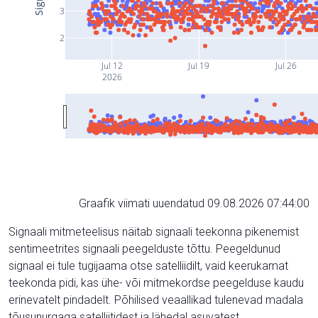
3
2
Jul 12
Jul 19
Jul 26
2026
Graafik viimati uuendatud 09.08.2026 07:44:00
Signaali mitmeteelisus näitab signaali teekonna pikenemist
sentimeetrites signaali peegelduste tõttu. Peegeldunud
signaal ei tule tugijaama otse satelliidilt, vaid keerukamat
teekonda pidi, kas ühe- või mitmekordse peegelduse kaudu
erinevatelt pindadelt. Põhilised veaallikad tulenevad madala
tõusunurgaga satelliitidest ja lähedal asuvatest