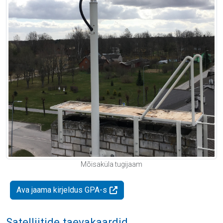
Mõisaküla tugijaam
Ava jaama kirjeldus GPA-s
Satelliitide taevakaardid