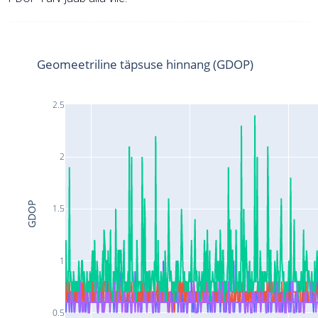
Geomeetriline täpsuse hinnang (GDOP)
2.5
2
GDOP
1.5
1
0.5