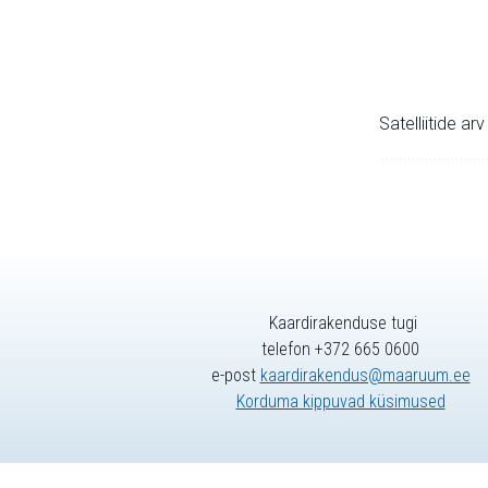
Satelliitide ar
Kaardirakenduse tugi
telefon +372 665 0600
e-post
kaardirakendus@maaruum.ee
Korduma kippuvad küsimused