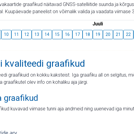
aevakaartide graafikud näitavad GNSS-satelliitide suunda ja kõr
l. Kuupäevade paneelist on võimalik valida ja vaadata viimase 3
Juuli
10
11
12
13
14
15
16
17
18
19
20
21
22
i kvaliteedi graafikud
teedi graafikuid on kokku kaksteist. Iga graafiku all on selgitus, 
ja graafikutel olev info on kohaliku aja järgi.
a graafikud
fikud kuvavad viimase tunni aja andmeid ning uuenevad iga minut