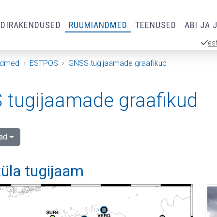
RDIRAKENDUSED
RUUMIANDMED
TEENUSED
ABI JA 
es
ndmed
ESTPOS
GNSS tugijaamade graafikud
tugijaamade graafikud
ad
üla tugijaam