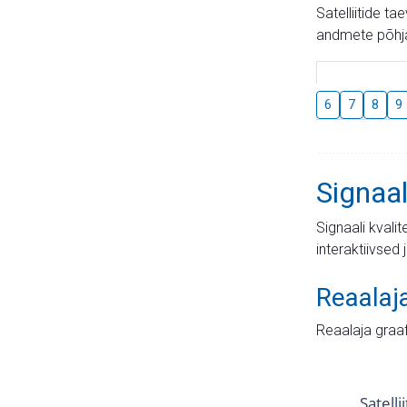
Satelliitide t
andmete põhja
6
7
8
9
Signaal
Signaali kvali
interaktiivsed 
Reaalaj
Reaalaja graa