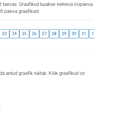
gust taevas. Graafikud luuakse eelneva ööpäeva
0 päeva graafikuid.
August
23
24
25
26
27
28
29
30
31
1
2
3
4
5
mida antud graafik näitab. Kõik graafikud on
.