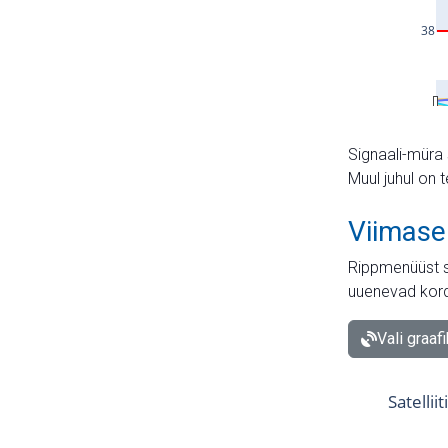
Signaali-müra 
Muul juhul on 
Viimase
Rippmenüüst s
uuenevad kord
Vali graaf
Satellii