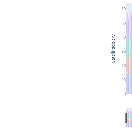
60
50
Satelliitide arv
40
30
20
10
0