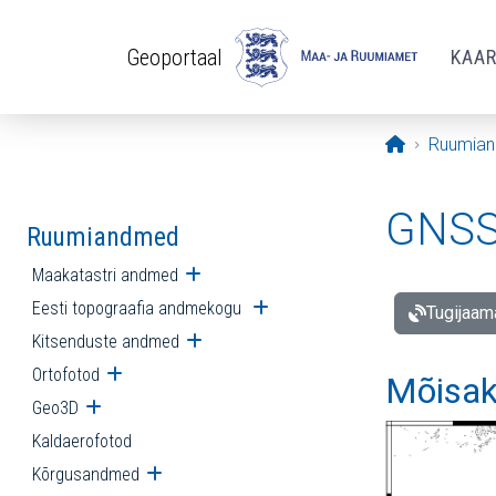
Liigu edasi põhisisu juurde
Geoportaal
KAA
Avaleht
Ruumia
GNSS 
Ruumiandmed
Maakatastri andmed
Ava alammenüü
Eesti topograafia andmekogu
Ava alammenüü
Tugijaam
Kitsenduste andmed
Ava alammenüü
Ortofotod
Ava alammenüü
Mõisak
Geo3D
Ava alammenüü
Kaldaerofotod
Kõrgusandmed
Ava alammenüü