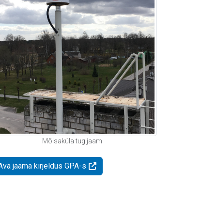
Mõisaküla tugijaam
Ava jaama kirjeldus GPA-s