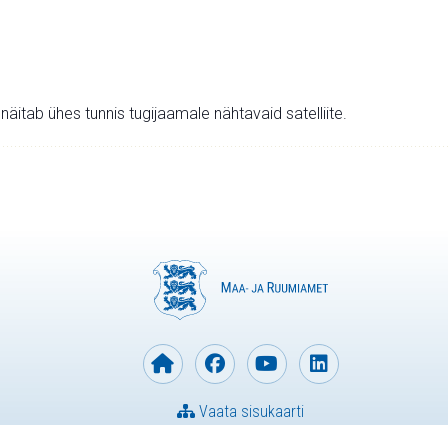
v näitab ühes tunnis tugijaamale nähtavaid satelliite.
Vaata sisukaarti