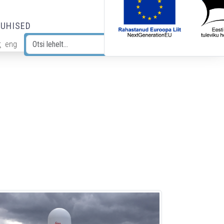
JUHISED
t
eng
Otsi