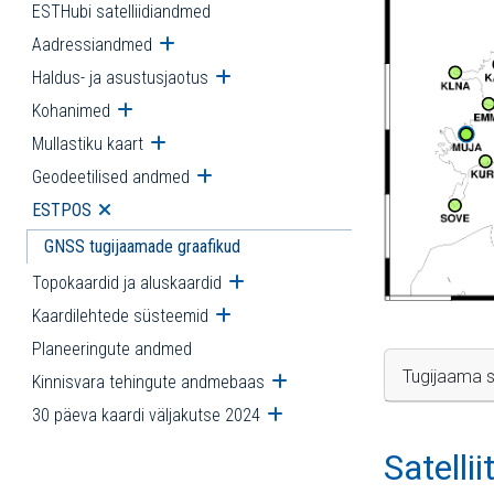
ESTHubi satelliidiandmed
Aadressiandmed
Ava alammenüü
Haldus- ja asustusjaotus
Ava alammenüü
Kohanimed
Ava alammenüü
Mullastiku kaart
Ava alammenüü
Geodeetilised andmed
Ava alammenüü
ESTPOS
Ava alammenüü
GNSS tugijaamade graafikud
Topokaardid ja aluskaardid
Ava alammenüü
Kaardilehtede süsteemid
Ava alammenüü
Planeeringute andmed
Tugijaama s
Kinnisvara tehingute andmebaas
Ava alammenüü
30 päeva kaardi väljakutse 2024
Ava alammenüü
Satelli