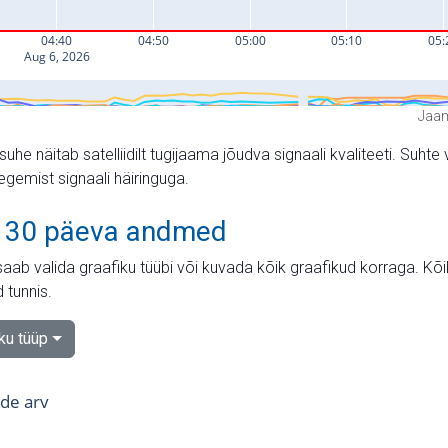
Jaam
suhe näitab satelliidilt tugijaama jõudva signaali kvaliteeti. Su
tegemist signaali häiringuga.
 30 päeva andmed
aab valida graafiku tüübi või kuvada kõik graafikud korraga. Kõ
 tunnis.
iku tüüp
tide arv