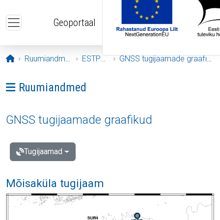
Liigu edasi põhisisu juurde
Geoportaal
Avaleht
Ruumiandmed
ESTPOS
GNSS tugijaamade graafikud
Ava menüü: Ruumiandmed
Ruumiandmed
GNSS tugijaamade graafikud
Tugijaamad
Mõisaküla tugijaam