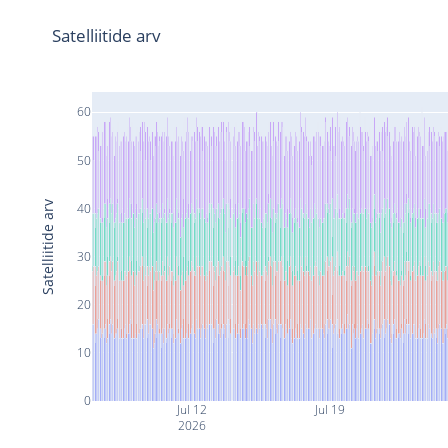
Satelliitide arv
60
50
Satelliitide arv
40
30
20
10
0
Jul 12
Jul 19
2026