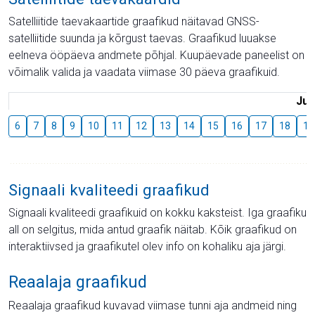
Satelliitide taevakaartide graafikud näitavad GNSS-
satelliitide suunda ja kõrgust taevas. Graafikud luuakse
eelneva ööpäeva andmete põhjal. Kuupäevade paneelist on
võimalik valida ja vaadata viimase 30 päeva graafikuid.
Juu
6
7
8
9
10
11
12
13
14
15
16
17
18
19
Signaali kvaliteedi graafikud
Signaali kvaliteedi graafikuid on kokku kaksteist. Iga graafiku
all on selgitus, mida antud graafik näitab. Kõik graafikud on
interaktiivsed ja graafikutel olev info on kohaliku aja järgi.
Reaalaja graafikud
Reaalaja graafikud kuvavad viimase tunni aja andmeid ning