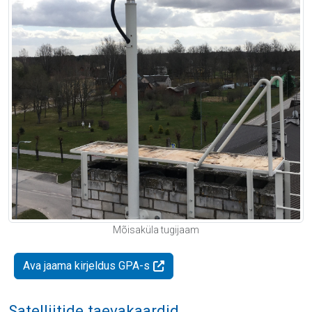
Mõisaküla tugijaam
Ava jaama kirjeldus GPA-s
Satelliitide taevakaardid