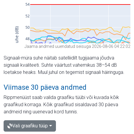
Jaama andmed uuendatud seisuga 2026-08-06 04:22:02
Signaali-müra suhe näitab satelliidilt tugijaama jõudva
signaali kvaliteeti. Suhte väärtust vahemikus 38–54 dB
loetakse heaks. Muul juhul on tegemist signaali häiringuga.
Viimase 30 päeva andmed
Rippmenüüst saab valida graafiku tüübi või kuvada kõik
graafikud korraga. Kõik graafikud sisaldavad 30 päeva
andmeid ning uuenevad kord tunnis.
Vali graafiku tüüp