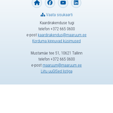
Vaata sisukaarti
Kaardirakenduse tugi
telefon +372 665 0600
e-post
kaardirakendus@maaruum.ee
Korduma kippuvad küsimused
Mustamäe tee 51, 10621 Tallinn
telefon +372 665 0600
e-post
maaruum@maaruum.ee
Liitu uuGISed listiga