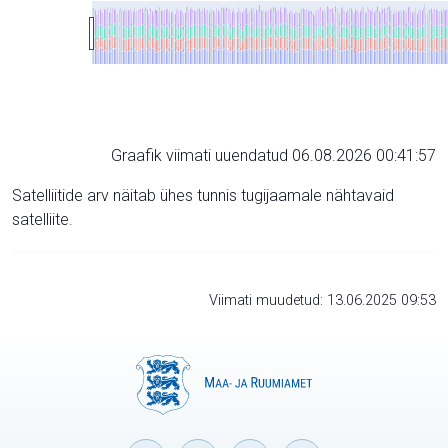
Graafik viimati uuendatud 06.08.2026 00:41:57
Satelliitide arv näitab ühes tunnis tugijaamale nähtavaid
satelliite.
Viimati muudetud: 13.06.2025 09:53