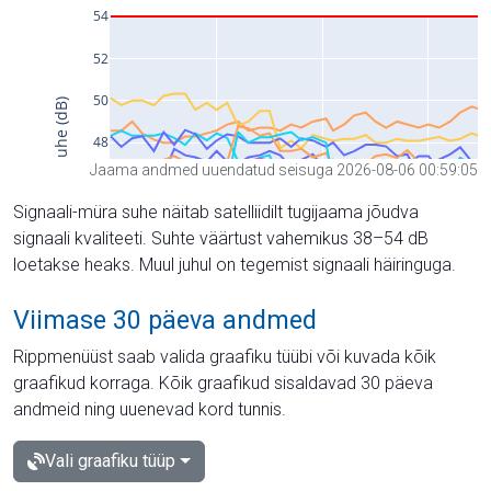
Jaama andmed uuendatud seisuga 2026-08-06 00:59:05
Signaali-müra suhe näitab satelliidilt tugijaama jõudva
signaali kvaliteeti. Suhte väärtust vahemikus 38–54 dB
loetakse heaks. Muul juhul on tegemist signaali häiringuga.
Viimase 30 päeva andmed
Rippmenüüst saab valida graafiku tüübi või kuvada kõik
graafikud korraga. Kõik graafikud sisaldavad 30 päeva
andmeid ning uuenevad kord tunnis.
Vali graafiku tüüp