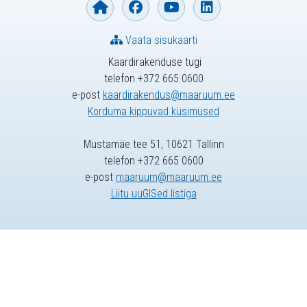
Vaata sisukaarti
Kaardirakenduse tugi
telefon +372 665 0600
e-post
kaardirakendus@maaruum.ee
Korduma kippuvad küsimused
Mustamäe tee 51, 10621 Tallinn
telefon +372 665 0600
e-post
maaruum@maaruum.ee
Liitu uuGISed listiga