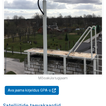
Mõisaküla tugijaam
Ava jaama kirjeldus GPA-s
Satelliitide taevakaardid