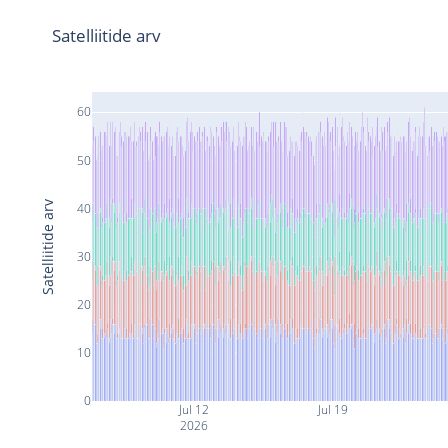
Satelliitide arv
60
50
Satelliitide arv
40
30
20
10
0
Jul 12
Jul 19
2026