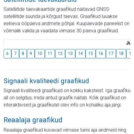
Satelliitide taevakaartide graafikud näitavad GNSS-
satelliitide suunda ja kõrgust taevas. Graafikud luuakse
eelneva ööpäeva andmete põhjal. Kuupäevade paneelist on
võimalik valida ja vaadata viimase 30 päeva graafikuid.
Juu
6
7
8
9
10
11
12
13
14
15
16
17
18
19
Signaali kvaliteedi graafikud
Signaali kvaliteedi graafikuid on kokku kaksteist. Iga graafiku
all on selgitus, mida antud graafik näitab. Kõik graafikud on
interaktiivsed ja graafikutel olev info on kohaliku aja järgi.
Reaalaja graafikud
Reaalaja graafikud kuvavad viimase tunni aja andmeid ning