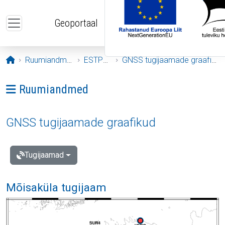
Liigu edasi põhisisu juurde
Geoportaal
Avaleht
Ruumiandmed
ESTPOS
GNSS tugijaamade graafikud
Ava menüü: Ruumiandmed
Ruumiandmed
GNSS tugijaamade graafikud
Tugijaamad
Mõisaküla tugijaam