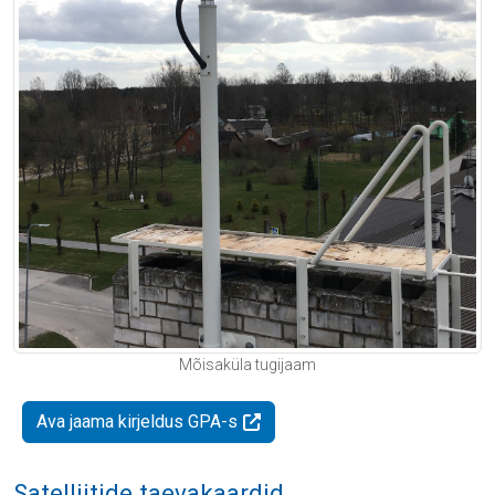
Mõisaküla tugijaam
Ava jaama kirjeldus GPA-s
Satelliitide taevakaardid