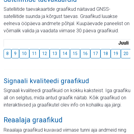
Satelliitide taevakaartide graafikud näitavad GNSS-
satelliitide suunda ja kõrgust taevas. Graafikud luuakse
eelneva ööpäeva andmete põhjal. Kuupäevade paneelist on
võimalik valida ja vaadata viimase 30 päeva graafikuid.
Juuli
8
9
10
11
12
13
14
15
16
17
18
19
20
Signaali kvaliteedi graafikud
Signaali kvaliteedi graafikuid on kokku kaksteist. Iga graafiku
all on selgitus, mida antud graafik näitab. Kõik graafikud on
interaktiivsed ja graafikutel olev info on kohaliku aja järgi.
Reaalaja graafikud
Reaalaja graafikud kuvavad viimase tunni aja andmeid ning