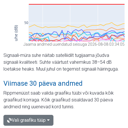
Jaama andmed uuendatud seisuga 2026-08-08 03:34:05
Signaali-müra suhe näitab satelliidilt tugijaama jõudva
signaali kvaliteeti. Suhte väärtust vahemikus 38–54 dB
loetakse heaks. Muul juhul on tegemist signaali häiringuga.
Viimase 30 päeva andmed
Rippmenüüst saab valida graafiku tüübi või kuvada kõik
graafikud korraga. Kõik graafikud sisaldavad 30 päeva
andmeid ning uuenevad kord tunnis.
Vali graafiku tüüp