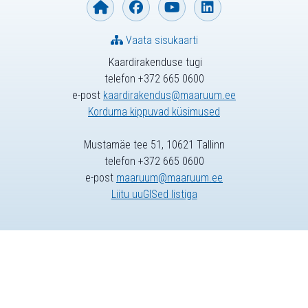
Vaata sisukaarti
Kaardirakenduse tugi
telefon +372 665 0600
e-post
kaardirakendus@maaruum.ee
Korduma kippuvad küsimused
Mustamäe tee 51, 10621 Tallinn
telefon +372 665 0600
e-post
maaruum@maaruum.ee
Liitu uuGISed listiga