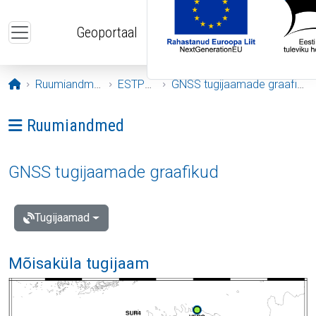
Liigu edasi põhisisu juurde
Geoportaal
Avaleht
Ruumiandmed
ESTPOS
GNSS tugijaamade graafikud
Ava menüü: Ruumiandmed
Ruumiandmed
GNSS tugijaamade graafikud
Tugijaamad
Mõisaküla tugijaam