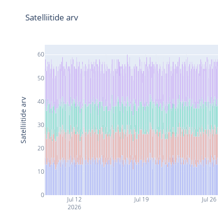
Satelliitide arv
60
50
Satelliitide arv
40
30
20
10
0
Jul 12
Jul 19
Jul 26
2026