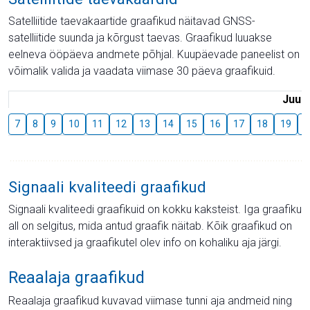
Satelliitide taevakaartide graafikud näitavad GNSS-
satelliitide suunda ja kõrgust taevas. Graafikud luuakse
eelneva ööpäeva andmete põhjal. Kuupäevade paneelist on
võimalik valida ja vaadata viimase 30 päeva graafikuid.
Juuli
7
8
9
10
11
12
13
14
15
16
17
18
19
2
Signaali kvaliteedi graafikud
Signaali kvaliteedi graafikuid on kokku kaksteist. Iga graafiku
all on selgitus, mida antud graafik näitab. Kõik graafikud on
interaktiivsed ja graafikutel olev info on kohaliku aja järgi.
Reaalaja graafikud
Reaalaja graafikud kuvavad viimase tunni aja andmeid ning