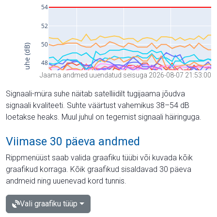
Jaama andmed uuendatud seisuga 2026-08-07 21:53:00
Signaali-müra suhe näitab satelliidilt tugijaama jõudva
signaali kvaliteeti. Suhte väärtust vahemikus 38–54 dB
loetakse heaks. Muul juhul on tegemist signaali häiringuga.
Viimase 30 päeva andmed
Rippmenüüst saab valida graafiku tüübi või kuvada kõik
graafikud korraga. Kõik graafikud sisaldavad 30 päeva
andmeid ning uuenevad kord tunnis.
Vali graafiku tüüp