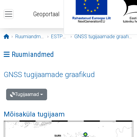
Liigu edasi põhisisu juurde
Geoportaal
Avaleht
Ruumiandmed
ESTPOS
GNSS tugijaamade graafikud
Ava menüü: Ruumiandmed
Ruumiandmed
GNSS tugijaamade graafikud
Tugijaamad
Mõisaküla tugijaam