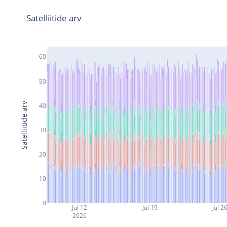
Satelliitide arv
60
50
Satelliitide arv
40
30
20
10
0
Jul 12
Jul 19
Jul 2
2026