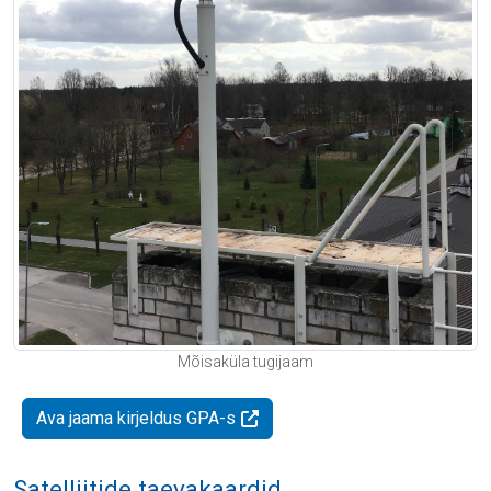
Mõisaküla tugijaam
Ava jaama kirjeldus GPA-s
Satelliitide taevakaardid