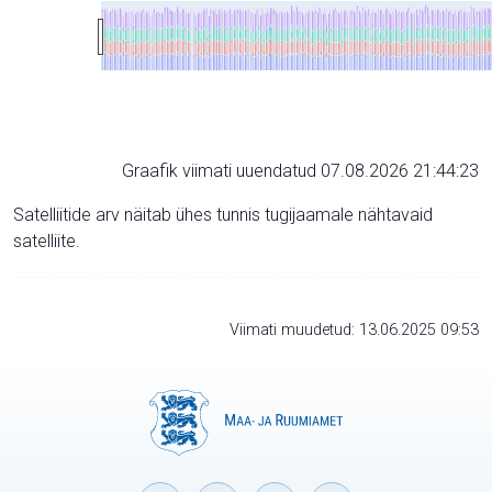
Graafik viimati uuendatud 07.08.2026 21:44:23
Satelliitide arv näitab ühes tunnis tugijaamale nähtavaid
satelliite.
Viimati muudetud: 13.06.2025 09:53