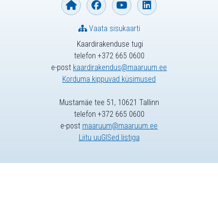
Vaata sisukaarti
Kaardirakenduse tugi
telefon +372 665 0600
e-post
kaardirakendus@maaruum.ee
Korduma kippuvad küsimused
Mustamäe tee 51, 10621 Tallinn
telefon +372 665 0600
e-post
maaruum@maaruum.ee
Liitu uuGISed listiga