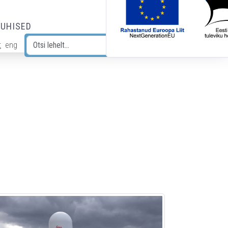
JUHISED
t
eng
Otsi