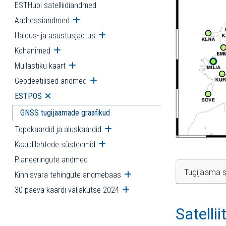
ESTHubi satelliidiandmed
Aadressiandmed
Ava alammenüü
Haldus- ja asustusjaotus
Ava alammenüü
Kohanimed
Ava alammenüü
Mullastiku kaart
Ava alammenüü
Geodeetilised andmed
Ava alammenüü
ESTPOS
Ava alammenüü
GNSS tugijaamade graafikud
Topokaardid ja aluskaardid
Ava alammenüü
Kaardilehtede süsteemid
Ava alammenüü
Planeeringute andmed
Tugijaama s
Kinnisvara tehingute andmebaas
Ava alammenüü
30 päeva kaardi väljakutse 2024
Ava alammenüü
Satelli