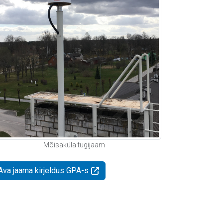
Mõisaküla tugijaam
Ava jaama kirjeldus GPA-s