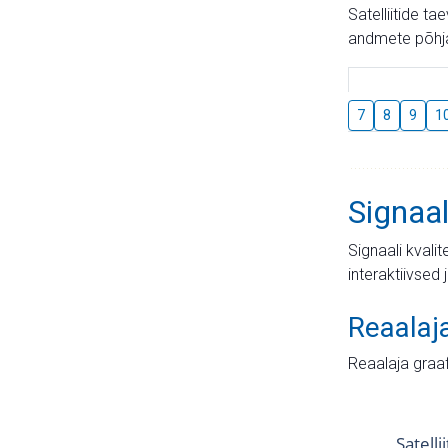
Satelliitide t
andmete põhja
7
8
9
1
Signaal
Signaali kvali
interaktiivsed 
Reaalaj
Reaalaja graa