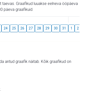
gust taevas. Graafikud luuakse eelneva ööpäeva
0 päeva graafikuid.
August
24
25
26
27
28
29
30
31
1
2
3
4
5
6
mida antud graafik näitab. Kõik graafikud on
.