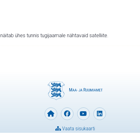
v näitab ühes tunnis tugijaamale nähtavaid satelliite.
Vaata sisukaarti