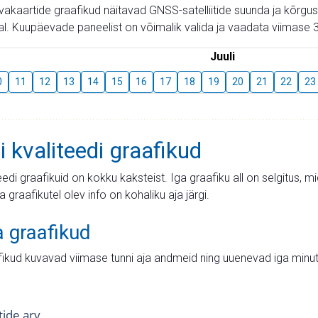
aevakaartide graafikud näitavad GNSS-satelliitide suunda ja kõr
l. Kuupäevade paneelist on võimalik valida ja vaadata viimase 3
Juuli
0
11
12
13
14
15
16
17
18
19
20
21
22
23
i kvaliteedi graafikud
teedi graafikuid on kokku kaksteist. Iga graafiku all on selgitus, 
ja graafikutel olev info on kohaliku aja järgi.
a graafikud
fikud kuvavad viimase tunni aja andmeid ning uuenevad iga minut