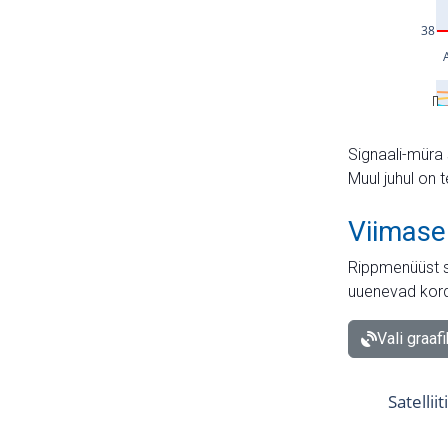
Signaali-müra 
Muul juhul on 
Viimase
Rippmenüüst s
uuenevad kord
Vali graaf
Satellii