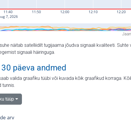
Jaam
suhe näitab satelliidilt tugijaama jõudva signaali kvaliteeti. Su
tegemist signaali häiringuga.
 30 päeva andmed
aab valida graafiku tüübi või kuvada kõik graafikud korraga. Kõ
 tunnis.
iku tüüp
tide arv