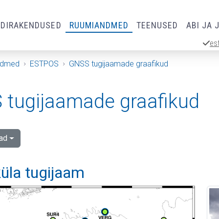
RDIRAKENDUSED
RUUMIANDMED
TEENUSED
ABI JA 
es
ndmed
ESTPOS
GNSS tugijaamade graafikud
tugijaamade graafikud
ad
üla tugijaam