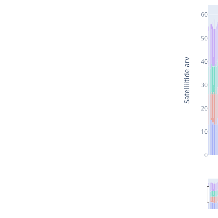
60
50
Satelliitide arv
40
30
20
10
0