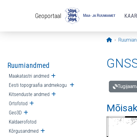
Liigu edasi põhisisu juurde
Geoportaal
KAA
Avaleht
Ruumia
GNSS 
Ruumiandmed
Maakatastri andmed
Ava alammenüü
Eesti topograafia andmekogu
Ava alammenüü
Tugijaam
Kitsenduste andmed
Ava alammenüü
Ortofotod
Ava alammenüü
Mõisak
Geo3D
Ava alammenüü
Kaldaerofotod
Kõrgusandmed
Ava alammenüü