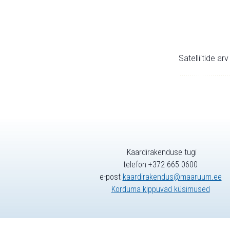
Satelliitide ar
Kaardirakenduse tugi
telefon +372 665 0600
e-post
kaardirakendus@maaruum.ee
Korduma kippuvad küsimused