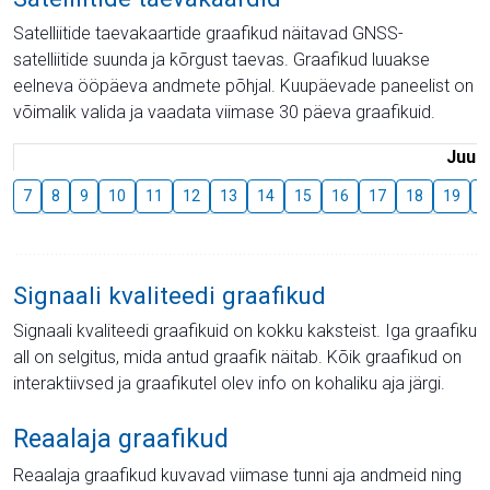
Satelliitide taevakaartide graafikud näitavad GNSS-
satelliitide suunda ja kõrgust taevas. Graafikud luuakse
eelneva ööpäeva andmete põhjal. Kuupäevade paneelist on
võimalik valida ja vaadata viimase 30 päeva graafikuid.
Juuli
7
8
9
10
11
12
13
14
15
16
17
18
19
2
Signaali kvaliteedi graafikud
Signaali kvaliteedi graafikuid on kokku kaksteist. Iga graafiku
all on selgitus, mida antud graafik näitab. Kõik graafikud on
interaktiivsed ja graafikutel olev info on kohaliku aja järgi.
Reaalaja graafikud
Reaalaja graafikud kuvavad viimase tunni aja andmeid ning