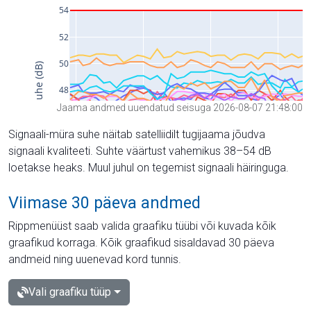
Jaama andmed uuendatud seisuga 2026-08-07 21:48:00
Signaali-müra suhe näitab satelliidilt tugijaama jõudva
signaali kvaliteeti. Suhte väärtust vahemikus 38–54 dB
loetakse heaks. Muul juhul on tegemist signaali häiringuga.
Viimase 30 päeva andmed
Rippmenüüst saab valida graafiku tüübi või kuvada kõik
graafikud korraga. Kõik graafikud sisaldavad 30 päeva
andmeid ning uuenevad kord tunnis.
Vali graafiku tüüp