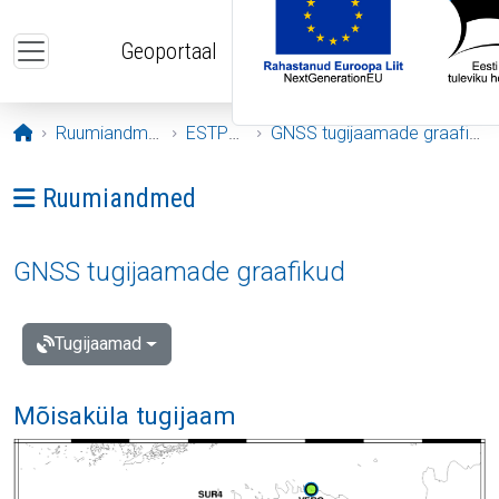
Liigu edasi põhisisu juurde
Geoportaal
Avaleht
Ruumiandmed
ESTPOS
GNSS tugijaamade graafikud
Ava menüü: Ruumiandmed
Ruumiandmed
GNSS tugijaamade graafikud
Tugijaamad
Mõisaküla tugijaam