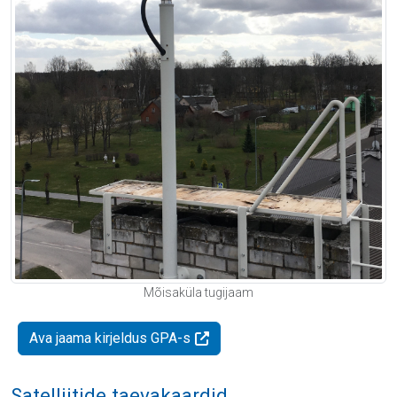
Mõisaküla tugijaam
Ava jaama kirjeldus GPA-s
Satelliitide taevakaardid