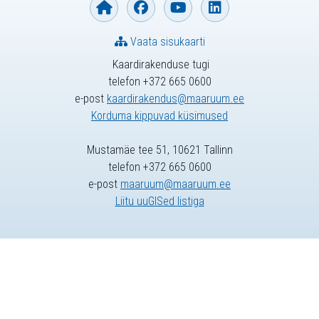
Vaata sisukaarti
Kaardirakenduse tugi
telefon +372 665 0600
e-post
kaardirakendus@maaruum.ee
Korduma kippuvad küsimused
Mustamäe tee 51, 10621 Tallinn
telefon +372 665 0600
e-post
maaruum@maaruum.ee
Liitu uuGISed listiga