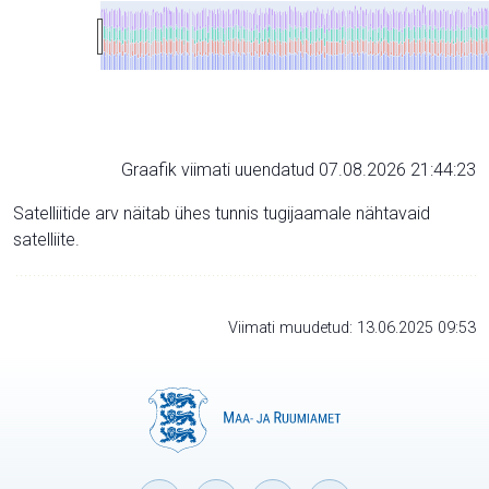
Graafik viimati uuendatud 07.08.2026 21:44:23
Satelliitide arv näitab ühes tunnis tugijaamale nähtavaid
satelliite.
Viimati muudetud: 13.06.2025 09:53