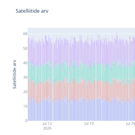
Satelliitide arv
60
50
Satelliitide arv
40
30
20
10
0
Jul 12
Jul 19
Jul 2
2026