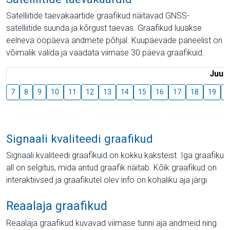
Satelliitide taevakaartide graafikud näitavad GNSS-
satelliitide suunda ja kõrgust taevas. Graafikud luuakse
eelneva ööpäeva andmete põhjal. Kuupäevade paneelist on
võimalik valida ja vaadata viimase 30 päeva graafikuid.
Juuli
7
8
9
10
11
12
13
14
15
16
17
18
19
2
Signaali kvaliteedi graafikud
Signaali kvaliteedi graafikuid on kokku kaksteist. Iga graafiku
all on selgitus, mida antud graafik näitab. Kõik graafikud on
interaktiivsed ja graafikutel olev info on kohaliku aja järgi.
Reaalaja graafikud
Reaalaja graafikud kuvavad viimase tunni aja andmeid ning