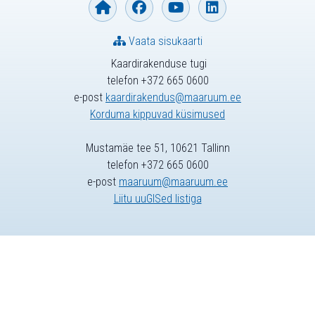
Vaata sisukaarti
Kaardirakenduse tugi
telefon +372 665 0600
e-post
kaardirakendus@maaruum.ee
Korduma kippuvad küsimused
Mustamäe tee 51, 10621 Tallinn
telefon +372 665 0600
e-post
maaruum@maaruum.ee
Liitu uuGISed listiga