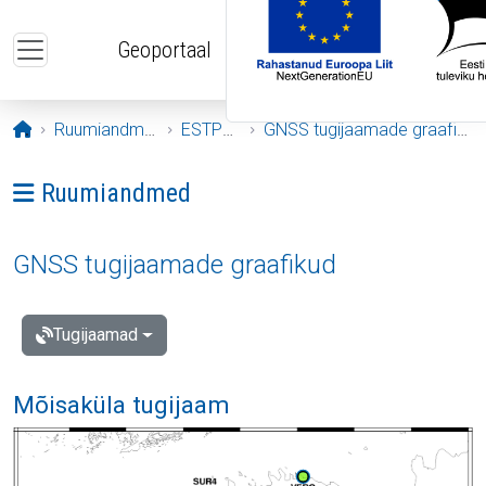
Liigu edasi põhisisu juurde
Geoportaal
Avaleht
Ruumiandmed
ESTPOS
GNSS tugijaamade graafikud
Ava menüü: Ruumiandmed
Ruumiandmed
GNSS tugijaamade graafikud
Tugijaamad
Mõisaküla tugijaam