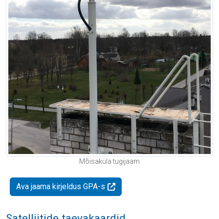
Mõisaküla tugijaam
Ava jaama kirjeldus GPA-s
Satelliitide taevakaardid