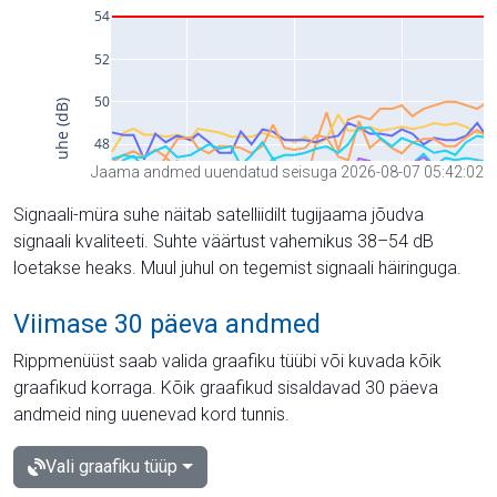
Jaama andmed uuendatud seisuga 2026-08-07 05:42:02
Signaali-müra suhe näitab satelliidilt tugijaama jõudva
signaali kvaliteeti. Suhte väärtust vahemikus 38–54 dB
loetakse heaks. Muul juhul on tegemist signaali häiringuga.
Viimase 30 päeva andmed
Rippmenüüst saab valida graafiku tüübi või kuvada kõik
graafikud korraga. Kõik graafikud sisaldavad 30 päeva
andmeid ning uuenevad kord tunnis.
Vali graafiku tüüp