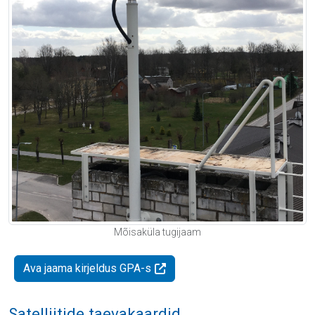
Mõisaküla tugijaam
Ava jaama kirjeldus GPA-s
Satelliitide taevakaardid