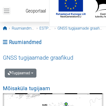
Liigu edasi põhisisu juurde
Geoportaal
Avaleht
Ruumiandmed
ESTPOS
GNSS tugijaamade graafikud
Ava menüü: Ruumiandmed
Ruumiandmed
GNSS tugijaamade graafikud
Tugijaamad
Mõisaküla tugijaam