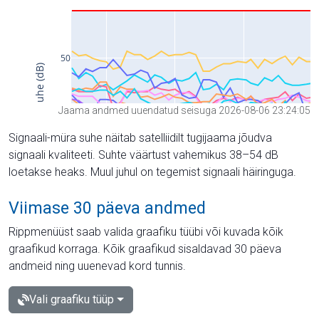
Jaama andmed uuendatud seisuga 2026-08-06 23:24:05
Signaali-müra suhe näitab satelliidilt tugijaama jõudva
signaali kvaliteeti. Suhte väärtust vahemikus 38–54 dB
loetakse heaks. Muul juhul on tegemist signaali häiringuga.
Viimase 30 päeva andmed
Rippmenüüst saab valida graafiku tüübi või kuvada kõik
graafikud korraga. Kõik graafikud sisaldavad 30 päeva
andmeid ning uuenevad kord tunnis.
Vali graafiku tüüp