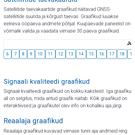
Satelliitide taevakaartide graafikud näitavad GNSS-
satelliitide suunda ja kõrgust taevas. Graafikud luuakse
eelneva ööpäeva andmete põhjal. Kuupäevade paneelist on
võimalik valida ja vaadata viimase 30 päeva graafikuid.
Juu
6
7
8
9
10
11
12
13
14
15
16
17
18
19
Signaali kvaliteedi graafikud
Signaali kvaliteedi graafikuid on kokku kaksteist. Iga graafiku
all on selgitus, mida antud graafik näitab. Kõik graafikud on
interaktiivsed ja graafikutel olev info on kohaliku aja järgi.
Reaalaja graafikud
Reaalaja graafikud kuvavad viimase tunni aja andmeid ning