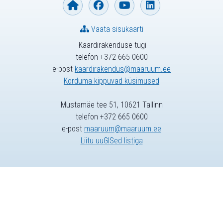
Vaata sisukaarti
Kaardirakenduse tugi
telefon +372 665 0600
e-post
kaardirakendus@maaruum.ee
Korduma kippuvad küsimused
Mustamäe tee 51, 10621 Tallinn
telefon +372 665 0600
e-post
maaruum@maaruum.ee
Liitu uuGISed listiga