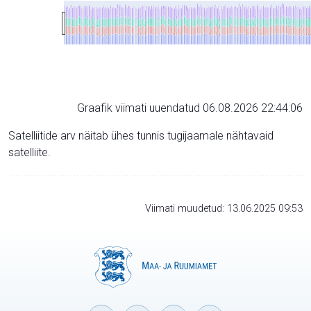
Graafik viimati uuendatud 06.08.2026 22:44:06
Satelliitide arv näitab ühes tunnis tugijaamale nähtavaid
satelliite.
Viimati muudetud: 13.06.2025 09:53