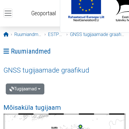
Liigu edasi põhisisu juurde
Geoportaal
Avaleht
Ruumiandmed
ESTPOS
GNSS tugijaamade graafikud
Ava menüü: Ruumiandmed
Ruumiandmed
GNSS tugijaamade graafikud
Tugijaamad
Mõisaküla tugijaam