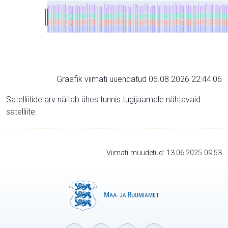
Graafik viimati uuendatud 06.08.2026 22:44:06
Satelliitide arv näitab ühes tunnis tugijaamale nähtavaid
satelliite.
Viimati muudetud: 13.06.2025 09:53