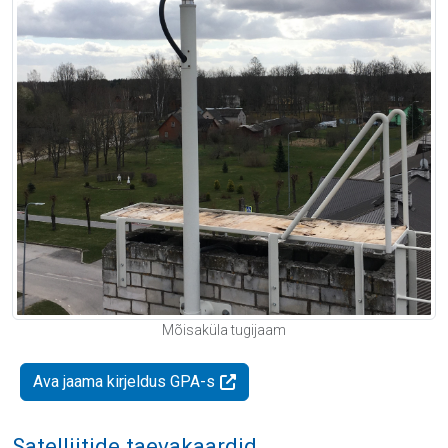
Mõisaküla tugijaam
Ava jaama kirjeldus GPA-s
Satelliitide taevakaardid