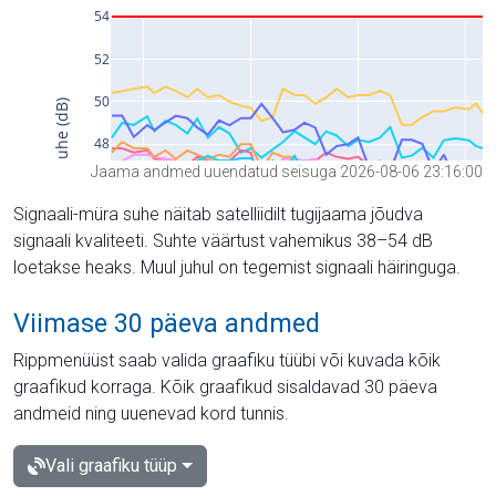
Jaama andmed uuendatud seisuga 2026-08-06 23:16:00
Signaali-müra suhe näitab satelliidilt tugijaama jõudva
signaali kvaliteeti. Suhte väärtust vahemikus 38–54 dB
loetakse heaks. Muul juhul on tegemist signaali häiringuga.
Viimase 30 päeva andmed
Rippmenüüst saab valida graafiku tüübi või kuvada kõik
graafikud korraga. Kõik graafikud sisaldavad 30 päeva
andmeid ning uuenevad kord tunnis.
Vali graafiku tüüp