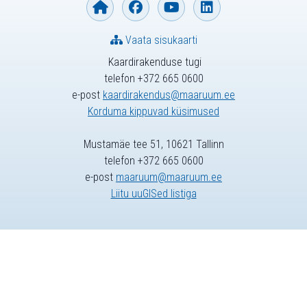
Vaata sisukaarti
Kaardirakenduse tugi
telefon +372 665 0600
e-post
kaardirakendus@maaruum.ee
Korduma kippuvad küsimused
Mustamäe tee 51, 10621 Tallinn
telefon +372 665 0600
e-post
maaruum@maaruum.ee
Liitu uuGISed listiga