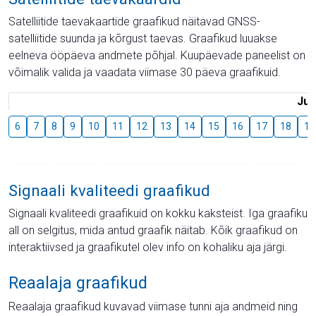
Satelliitide taevakaartide graafikud näitavad GNSS-
satelliitide suunda ja kõrgust taevas. Graafikud luuakse
eelneva ööpäeva andmete põhjal. Kuupäevade paneelist on
võimalik valida ja vaadata viimase 30 päeva graafikuid.
Juu
6
7
8
9
10
11
12
13
14
15
16
17
18
19
Signaali kvaliteedi graafikud
Signaali kvaliteedi graafikuid on kokku kaksteist. Iga graafiku
all on selgitus, mida antud graafik näitab. Kõik graafikud on
interaktiivsed ja graafikutel olev info on kohaliku aja järgi.
Reaalaja graafikud
Reaalaja graafikud kuvavad viimase tunni aja andmeid ning