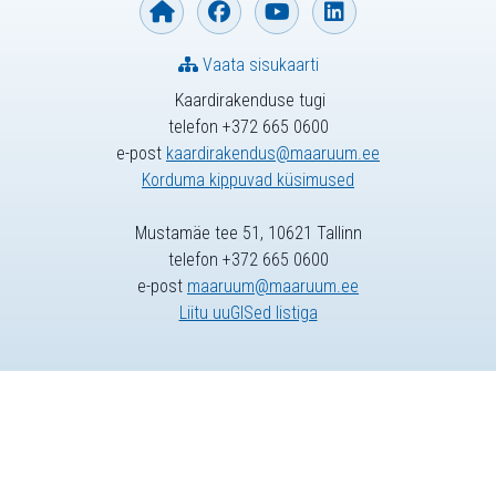
Vaata sisukaarti
Kaardirakenduse tugi
telefon +372 665 0600
e-post
kaardirakendus@maaruum.ee
Korduma kippuvad küsimused
Mustamäe tee 51, 10621 Tallinn
telefon +372 665 0600
e-post
maaruum@maaruum.ee
Liitu uuGISed listiga