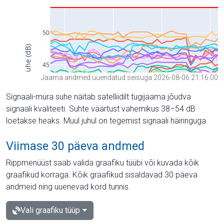
Jaama andmed uuendatud seisuga 2026-08-06 21:16:00
Signaali-müra suhe näitab satelliidilt tugijaama jõudva
signaali kvaliteeti. Suhte väärtust vahemikus 38–54 dB
loetakse heaks. Muul juhul on tegemist signaali häiringuga.
Viimase 30 päeva andmed
Rippmenüüst saab valida graafiku tüübi või kuvada kõik
graafikud korraga. Kõik graafikud sisaldavad 30 päeva
andmeid ning uuenevad kord tunnis.
Vali graafiku tüüp