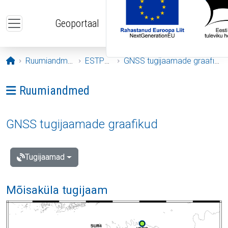
Liigu edasi põhisisu juurde
Geoportaal
Avaleht
Ruumiandmed
ESTPOS
GNSS tugijaamade graafikud
Ava menüü: Ruumiandmed
Ruumiandmed
GNSS tugijaamade graafikud
Tugijaamad
Mõisaküla tugijaam