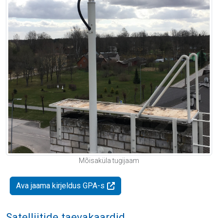
Mõisaküla tugijaam
Ava jaama kirjeldus GPA-s
Satelliitide taevakaardid