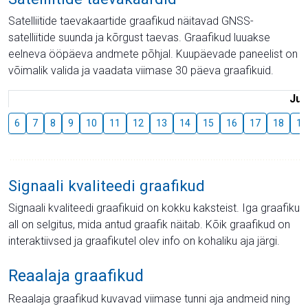
Satelliitide taevakaartide graafikud näitavad GNSS-
satelliitide suunda ja kõrgust taevas. Graafikud luuakse
eelneva ööpäeva andmete põhjal. Kuupäevade paneelist on
võimalik valida ja vaadata viimase 30 päeva graafikuid.
Juu
6
7
8
9
10
11
12
13
14
15
16
17
18
19
Signaali kvaliteedi graafikud
Signaali kvaliteedi graafikuid on kokku kaksteist. Iga graafiku
all on selgitus, mida antud graafik näitab. Kõik graafikud on
interaktiivsed ja graafikutel olev info on kohaliku aja järgi.
Reaalaja graafikud
Reaalaja graafikud kuvavad viimase tunni aja andmeid ning