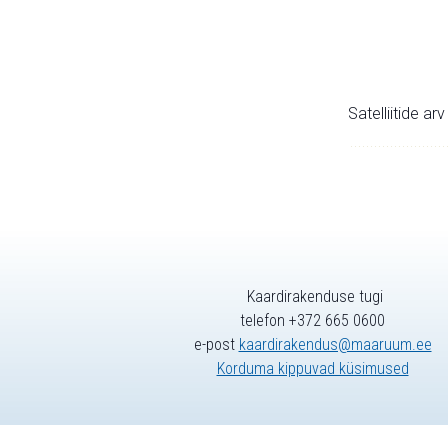
Satelliitide ar
Kaardirakenduse tugi
telefon +372 665 0600
e-post
kaardirakendus@maaruum.ee
Korduma kippuvad küsimused