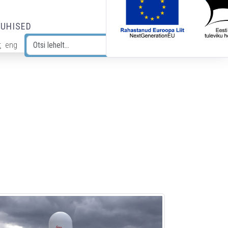
JUHISED
t
eng
Otsi