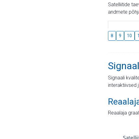
Satelliitide t
andmete põhja
8
9
10
Signaal
Signaali kvali
interaktiivsed 
Reaalaj
Reaalaja graa