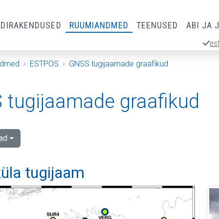
RDIRAKENDUSED
RUUMIANDMED
TEENUSED
ABI JA 
es
ndmed
ESTPOS
GNSS tugijaamade graafikud
tugijaamade graafikud
ad
üla tugijaam