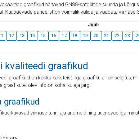
aevakaartide graafikud näitavad GNSS-satelliitide suunda ja kõr
l. Kuupäevade paneelist on võimalik valida ja vaadata viimase 3
Juuli
11
12
13
14
15
16
17
18
19
20
21
22
23
2
i kvaliteedi graafikud
teedi graafikuid on kokku kaksteist. Iga graafiku all on selgitus, 
ja graafikutel olev info on kohaliku aja järgi.
a graafikud
fikud kuvavad viimase tunni aja andmeid ning uuenevad iga minut