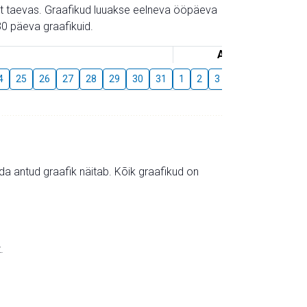
gust taevas. Graafikud luuakse eelneva ööpäeva
0 päeva graafikuid.
August
4
25
26
27
28
29
30
31
1
2
3
4
5
6
7
mida antud graafik näitab. Kõik graafikud on
.