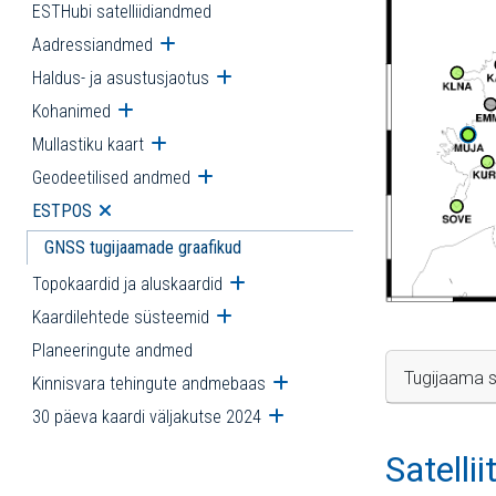
ESTHubi satelliidiandmed
Aadressiandmed
Ava alammenüü
Haldus- ja asustusjaotus
Ava alammenüü
Kohanimed
Ava alammenüü
Mullastiku kaart
Ava alammenüü
Geodeetilised andmed
Ava alammenüü
ESTPOS
Ava alammenüü
GNSS tugijaamade graafikud
Topokaardid ja aluskaardid
Ava alammenüü
Kaardilehtede süsteemid
Ava alammenüü
Planeeringute andmed
Tugijaama s
Kinnisvara tehingute andmebaas
Ava alammenüü
30 päeva kaardi väljakutse 2024
Ava alammenüü
Satelli