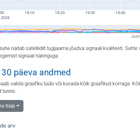
Jaam
suhe näitab satelliidilt tugijaama jõudva signaali kvaliteeti. Su
tegemist signaali häiringuga.
 30 päeva andmed
aab valida graafiku tüübi või kuvada kõik graafikud korraga. Kõ
 tunnis.
iku tüüp
tide arv