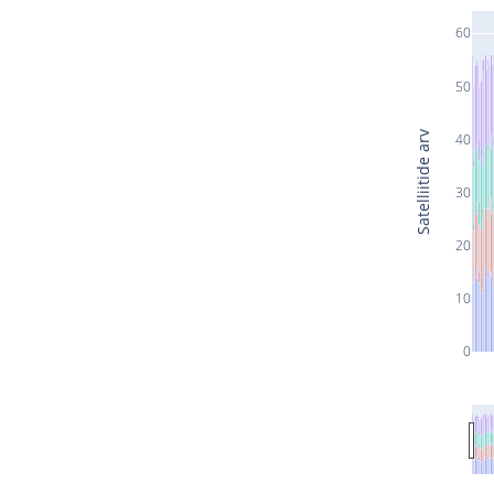
60
50
Satelliitide arv
40
30
20
10
0