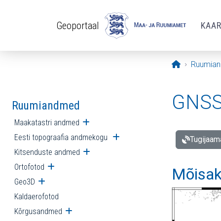
Liigu edasi põhisisu juurde
Geoportaal
KAA
Avaleht
Ruumia
GNSS 
Ruumiandmed
Maakatastri andmed
Ava alammenüü
Eesti topograafia andmekogu
Ava alammenüü
Tugijaam
Kitsenduste andmed
Ava alammenüü
Ortofotod
Ava alammenüü
Mõisak
Geo3D
Ava alammenüü
Kaldaerofotod
Kõrgusandmed
Ava alammenüü