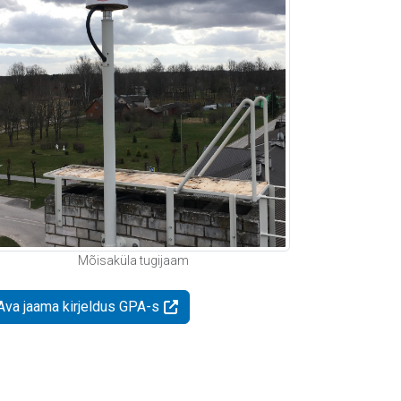
Mõisaküla tugijaam
Ava jaama kirjeldus GPA-s