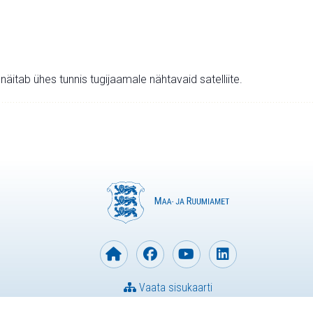
v näitab ühes tunnis tugijaamale nähtavaid satelliite.
Vaata sisukaarti