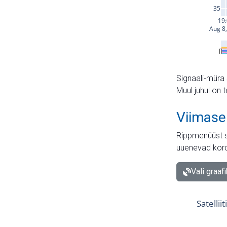
Signaali-müra 
Muul juhul on 
Viimase
Rippmenüüst s
uuenevad kord
Vali graaf
Satellii