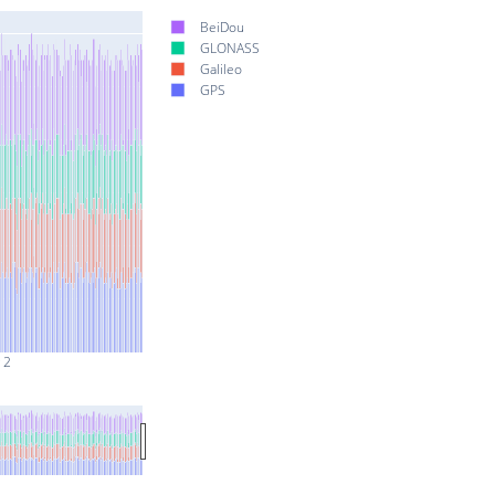
BeiDou
GLONASS
Galileo
GPS
 2