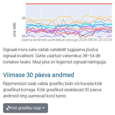
Jaama andmed uuendatud seisuga 2026-08-06 20:33:00
Signaali-müra suhe näitab satelliidilt tugijaama jõudva
signaali kvaliteeti. Suhte väärtust vahemikus 38–54 dB
loetakse heaks. Muul juhul on tegemist signaali häiringuga.
Viimase 30 päeva andmed
Rippmenüüst saab valida graafiku tüübi või kuvada kõik
graafikud korraga. Kõik graafikud sisaldavad 30 päeva
andmeid ning uuenevad kord tunnis.
Vali graafiku tüüp