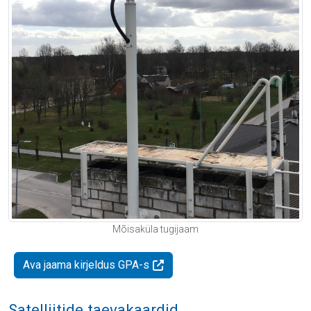
Mõisaküla tugijaam
Ava jaama kirjeldus GPA-s
Satelliitide taevakaardid