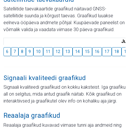
Satelliitide taevakaartide graafikud näitavad GNSS-
satelliitide suunda ja kõrgust taevas. Graafikud luuakse
eelneva ööpäeva andmete põhjal. Kuupäevade paneelist on
võimalik valida ja vaadata viimase 30 päeva graafikuid.
Juu
6
7
8
9
10
11
12
13
14
15
16
17
18
19
Signaali kvaliteedi graafikud
Signaali kvaliteedi graafikuid on kokku kaksteist. Iga graafiku
all on selgitus, mida antud graafik näitab. Kõik graafikud on
interaktiivsed ja graafikutel olev info on kohaliku aja järgi.
Reaalaja graafikud
Reaalaja graafikud kuvavad viimase tunni aja andmeid ning