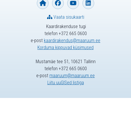
Vaata sisukaarti
Kaardirakenduse tugi
telefon +372 665 0600
e-post
kaardirakendus@maaruum.ee
Korduma kippuvad küsimused
Mustamäe tee 51, 10621 Tallinn
telefon +372 665 0600
e-post
maaruum@maaruum.ee
Liitu uuGISed listiga