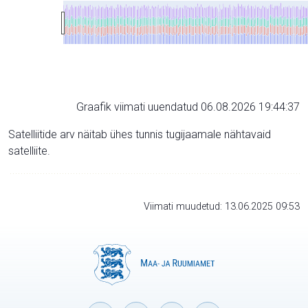
Graafik viimati uuendatud 06.08.2026 19:44:37
Satelliitide arv näitab ühes tunnis tugijaamale nähtavaid
satelliite.
Viimati muudetud: 13.06.2025 09:53