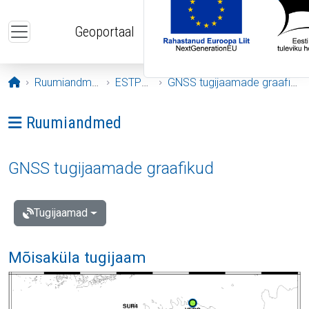
Liigu edasi põhisisu juurde
Geoportaal
Avaleht
Ruumiandmed
ESTPOS
GNSS tugijaamade graafikud
Ava menüü: Ruumiandmed
Ruumiandmed
GNSS tugijaamade graafikud
Tugijaamad
Mõisaküla tugijaam