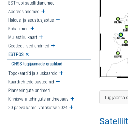
ESTHubi satelliidiandmed
Aadressiandmed
Ava alammenüü
Haldus- ja asustusjaotus
Ava alammenüü
Kohanimed
Ava alammenüü
Mullastiku kaart
Ava alammenüü
Geodeetilised andmed
Ava alammenüü
ESTPOS
Ava alammenüü
GNSS tugijaamade graafikud
Topokaardid ja aluskaardid
Ava alammenüü
Kaardilehtede süsteemid
Ava alammenüü
Planeeringute andmed
Tugijaama s
Kinnisvara tehingute andmebaas
Ava alammenüü
30 päeva kaardi väljakutse 2024
Ava alammenüü
Satelli