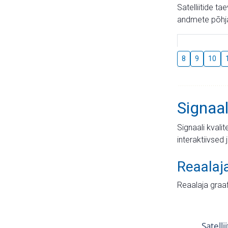
Satelliitide t
andmete põhja
8
9
10
Signaal
Signaali kvali
interaktiivsed 
Reaalaj
Reaalaja graa