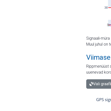
Signaali-müra 
Muul juhul on 
Viimase
Rippmenüüst s
uuenevad kord
Vali graaf
GPS sig