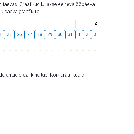
gust taevas. Graafikud luuakse eelneva ööpäeva
0 päeva graafikuid.
August
4
25
26
27
28
29
30
31
1
2
3
4
5
6
7
mida antud graafik näitab. Kõik graafikud on
.