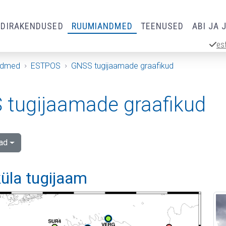
RDIRAKENDUSED
RUUMIANDMED
TEENUSED
ABI JA 
es
ndmed
ESTPOS
GNSS tugijaamade graafikud
tugijaamade graafikud
ad
üla tugijaam