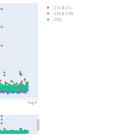
C1C & C1L
C2S & C2W
C5Q
Aug 9