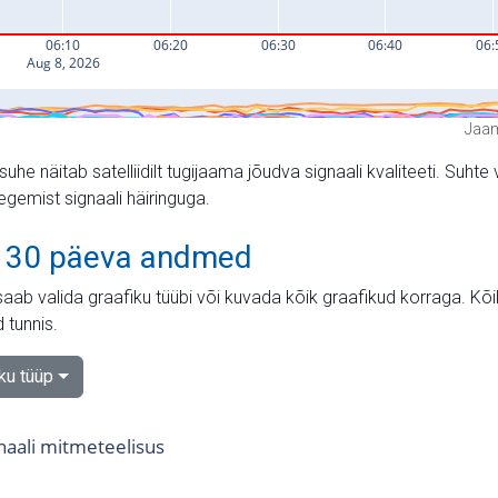
Jaam
suhe näitab satelliidilt tugijaama jõudva signaali kvaliteeti. Su
tegemist signaali häiringuga.
 30 päeva andmed
aab valida graafiku tüübi või kuvada kõik graafikud korraga. Kõ
 tunnis.
iku tüüp
naali mitmeteelisus