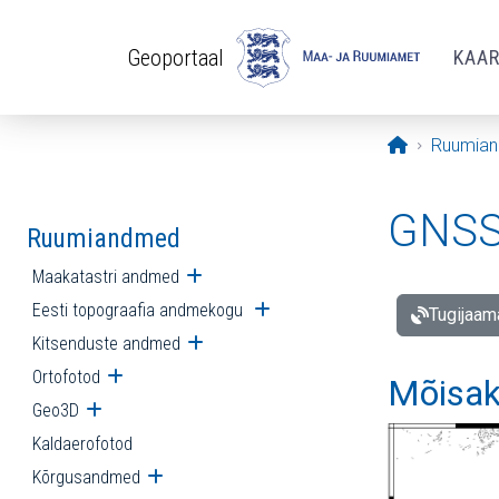
Liigu edasi põhisisu juurde
Geoportaal
KAA
Avaleht
Ruumia
GNSS 
Ruumiandmed
Maakatastri andmed
Ava alammenüü
Eesti topograafia andmekogu
Ava alammenüü
Tugijaam
Kitsenduste andmed
Ava alammenüü
Ortofotod
Ava alammenüü
Mõisak
Geo3D
Ava alammenüü
Kaldaerofotod
Kõrgusandmed
Ava alammenüü