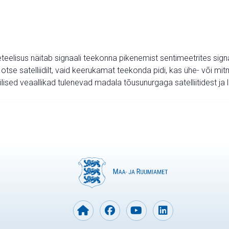
teelisus näitab signaali teekonna pikenemist sentimeetrites sign
 otse satelliidilt, vaid keerukamat teekonda pidi, kas ühe- või 
ilised veaallikad tulenevad madala tõusunurgaga satelliitidest j