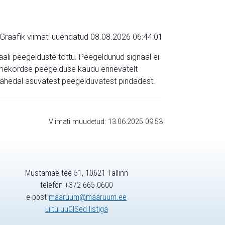
Graafik viimati uuendatud 08.08.2026 06:44:01
aali peegelduste tõttu. Peegeldunud signaal ei
mitmekordse peegelduse kaudu erinevatelt
a lähedal asuvatest peegelduvatest pindadest.
Viimati muudetud: 13.06.2025 09:53
Mustamäe tee 51, 10621 Tallinn
telefon +372 665 0600
e-post
maaruum@maaruum.ee
Liitu uuGISed listiga