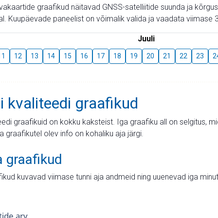
aevakaartide graafikud näitavad GNSS-satelliitide suunda ja kõr
l. Kuupäevade paneelist on võimalik valida ja vaadata viimase 3
Juuli
11
12
13
14
15
16
17
18
19
20
21
22
23
2
i kvaliteedi graafikud
teedi graafikuid on kokku kaksteist. Iga graafiku all on selgitus, 
ja graafikutel olev info on kohaliku aja järgi.
a graafikud
fikud kuvavad viimase tunni aja andmeid ning uuenevad iga minut