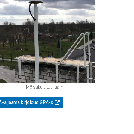
Mõisaküla tugijaam
Ava jaama kirjeldus GPA-s