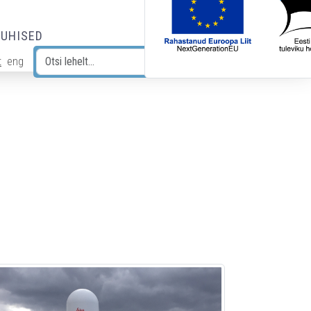
JUHISED
t
eng
Otsi