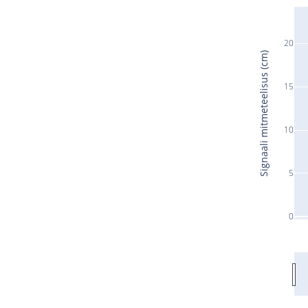
20
Signaali mitmeteelisus (cm)
15
10
5
0