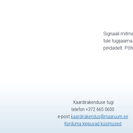
Signaali mitme
tule tugijaama
pindadelt. Põh
Kaardirakenduse tugi
telefon +372 665 0600
e-post
kaardirakendus@maaruum.ee
Korduma kippuvad küsimused