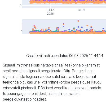
0
Jul 12
Jul 19
2026
Graafik viimati uuendatud 06.08.2026 11:44:14
Signaali mitmeteelisus näitab signaali teekonna pikenemist
sentimeetrites signaali peegelduste tõttu. Peegeldunud
signaal ei tule tugijaama otse satelliidilt, vaid keerukamat
teekonda pidi, kas ühe- või mitmekordse peegelduse kaudu
erinevatelt pindadelt. Põhilised veaallikad tulenevad madala
tõusunurgaga satelliitidest ja lähedal asuvatest
peegelduvatest pindadest.