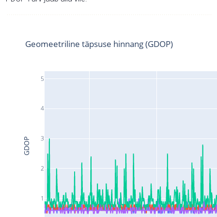
Geomeetriline täpsuse hinnang (GDOP)
5
4
3
GDOP
2
1