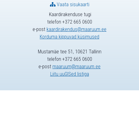
Vaata sisukaarti
Kaardirakenduse tugi
telefon +372 665 0600
e-post
kaardirakendus@maaruum.ee
Korduma kippuvad küsimused
Mustamäe tee 51, 10621 Tallinn
telefon +372 665 0600
e-post
maaruum@maaruum.ee
Liitu uuGISed listiga