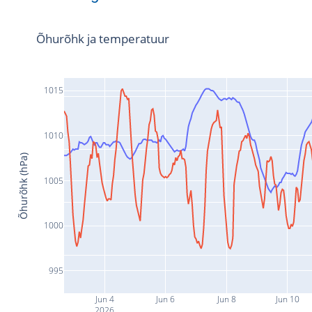
Õhurõhk ja temperatuur
1015
1010
Õhurõhk (hPa)
1005
1000
995
Jun 4
Jun 6
Jun 8
Jun 10
2026