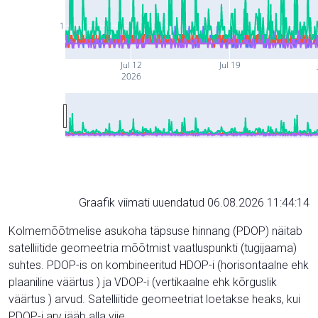
1
Jul 12
Jul 19
2026
Graafik viimati uuendatud 06.08.2026 11:44:14
Kolmemõõtmelise asukoha täpsuse hinnang (PDOP) näitab
satelliitide geomeetria mõõtmist vaatluspunkti (tugijaama)
suhtes. PDOP-is on kombineeritud HDOP-i (horisontaalne ehk
plaaniline väärtus ) ja VDOP-i (vertikaalne ehk kõrguslik
väärtus ) arvud. Satelliitide geomeetriat loetakse heaks, kui
PDOP-i arv jääb alla viie.