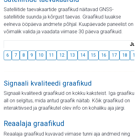
Satelliitide taevakaartide graafikud näitavad GNSS-
satelliitide suunda ja kõrgust taevas. Graafikud luuakse
eelneva ööpäeva andmete põhjal. Kuupäevade paneelist on
võimalik valida ja vaadata viimase 30 päeva graafikuid.
Juu
6
7
8
9
10
11
12
13
14
15
16
17
18
19
Signaali kvaliteedi graafikud
Signaali kvaliteedi graafikuid on kokku kaksteist. Iga graafiku
all on selgitus, mida antud graafik näitab. Kõik graafikud on
interaktiivsed ja graafikutel olev info on kohaliku aja järgi.
Reaalaja graafikud
Reaalaja graafikud kuvavad viimase tunni aja andmeid ning