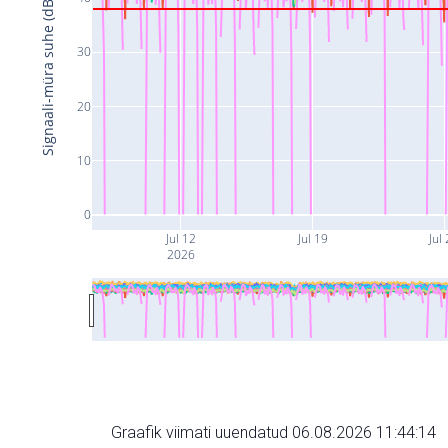
Signaali-müra suhe (dB)
30
20
10
0
Jul 12
Jul 19
Jul
2026
Graafik viimati uuendatud 06.08.2026 11:44:14