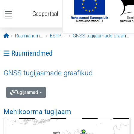
Liigu edasi põhisisu juurde
Geoportaal
Avaleht
Ruumiandmed
ESTPOS
GNSS tugijaamade graafikud
Ava menüü: Ruumiandmed
Ruumiandmed
GNSS tugijaamade graafikud
Tugijaamad
Mehikoorma tugijaam