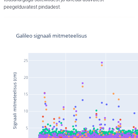
peegelduvatest pindadest.
Galileo signaali mitmeteelisus
25
Signaali mitmeteelisus (cm)
20
15
10
5