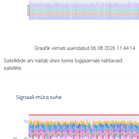
Graafik viimati uuendatud 06.08.2026 11:44:14
Satelliitide arv näitab ühes tunnis tugijaamale nähtavaid
satelliite.
Signaali-müra suhe
50
40