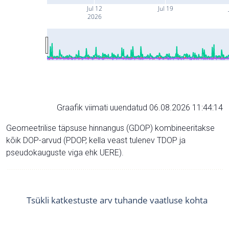
Jul 12
Jul 19
2026
Graafik viimati uuendatud 06.08.2026 11:44:14
Geomeetrilise täpsuse hinnangus (GDOP) kombineeritakse
kõik DOP-arvud (PDOP, kella veast tulenev TDOP ja
pseudokauguste viga ehk UERE).
Tsükli katkestuste arv tuhande vaatluse kohta