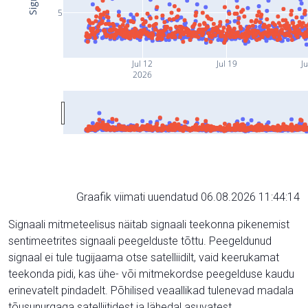
5
Jul 12
Jul 19
Ju
2026
Graafik viimati uuendatud 06.08.2026 11:44:14
Signaali mitmeteelisus näitab signaali teekonna pikenemist
sentimeetrites signaali peegelduste tõttu. Peegeldunud
signaal ei tule tugijaama otse satelliidilt, vaid keerukamat
teekonda pidi, kas ühe- või mitmekordse peegelduse kaudu
erinevatelt pindadelt. Põhilised veaallikad tulenevad madala
tõusunurgaga satelliitidest ja lähedal asuvatest