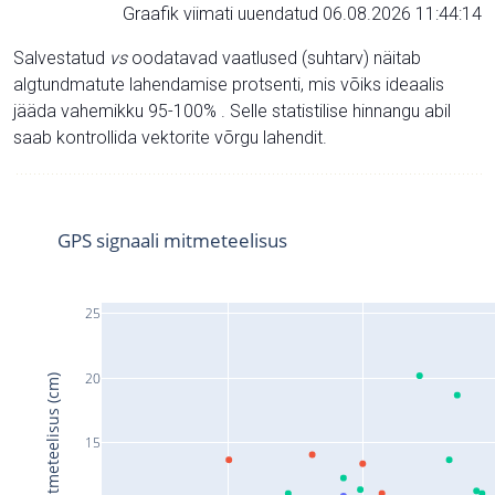
Graafik viimati uuendatud 06.08.2026 11:44:14
Salvestatud
vs
oodatavad vaatlused (suhtarv) näitab
algtundmatute lahendamise protsenti, mis võiks ideaalis
jääda vahemikku 95-100% . Selle statistilise hinnangu abil
saab kontrollida vektorite võrgu lahendit.
GPS signaali mitmeteelisus
25
20
Signaali mitmeteelisus (cm)
15