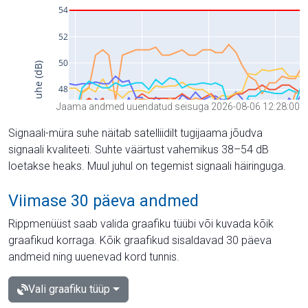
Jaama andmed uuendatud seisuga 2026-08-06 12:28:00
Signaali-müra suhe näitab satelliidilt tugijaama jõudva
signaali kvaliteeti. Suhte väärtust vahemikus 38–54 dB
loetakse heaks. Muul juhul on tegemist signaali häiringuga.
Viimase 30 päeva andmed
Rippmenüüst saab valida graafiku tüübi või kuvada kõik
graafikud korraga. Kõik graafikud sisaldavad 30 päeva
andmeid ning uuenevad kord tunnis.
Vali graafiku tüüp