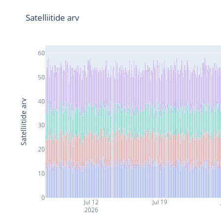
Satelliitide arv
60
50
40
Satelliitide arv
30
20
10
0
Jul 12
Jul 19
2026