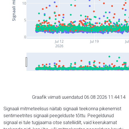
10
5
0
Jul 12
Jul 19
Ju
2026
Graafik viimati uuendatud 06.08.2026 11:44:14
Signaali mitmeteelisus näitab signaali teekonna pikenemist
sentimeetrites signaali peegelduste tõttu. Peegeldunud
signaal ei tule tugijaama otse satelliidilt, vaid keerukamat