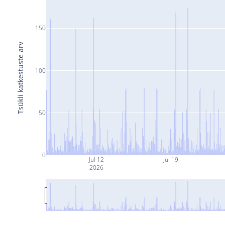
150
Tsükli katkestuste arv
100
50
0
Jul 12
Jul 19
2026