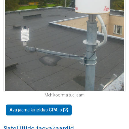
Mehikoorma tugijaam
Ava jaama kirjeldus GPA-s
Satelliitide taevakaardid