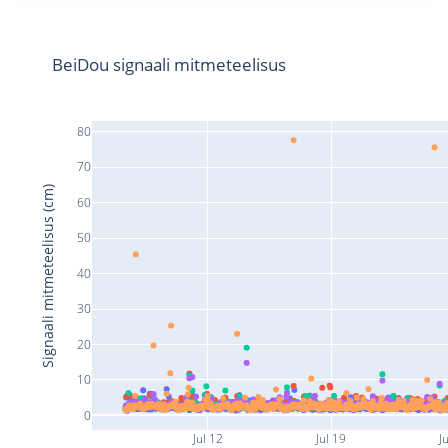
BeiDou signaali mitmeteelisus
80
70
Signaali mitmeteelisus (cm)
60
50
40
30
20
10
0
Jul 12
Jul 19
J