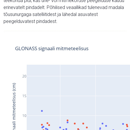
teekonda pidi, kas ühe- või mitmekordse peegelduse kaudu
erinevatelt pindadelt. Põhilised veaallikad tulenevad madala
tõusunurgaga satelliitidest ja lähedal asuvatest
peegelduvatest pindadest.
GLONASS signaali mitmeteelisus
20
Signaali mitmeteelisus (cm)
15
10