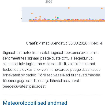
2026
Graafik viimati uuendatud 06.08.2026 11:44:14
Signaali mitmeteelisus näitab signaali teekonna pikenemist
sentimeetrites signaali peegelduste tõttu. Peegeldunud
signaal ei tule tugijaama otse satelliidilt, vaid keerukamat
teekonda pidi, kas ühe- või mitmekordse peegelduse kaudu
erinevatelt pindadelt. Põhilised veaallikad tulenevad madala
tõusunurgaga satelliitidest ja lähedal asuvatest
peegelduvatest pindadest.
Meteoroloogilised andmed