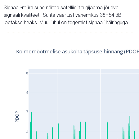
Signaali-müra suhe näitab satelliidilt tugijaama jõudva
signaali kvaliteeti. Suhte väärtust vahemikus 38–54 dB
loetakse heaks. Muul juhul on tegemist signaali häiringuga.
Kolmemõõtmelise asukoha täpsuse hinnang (PDOP
5
4
3
PDOP
2