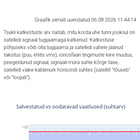
Graafik viimati uuendatud 06.08.2026 11:44:14
Tsükli katkestuste arv näitab, mitu korda ühe tunni jooksul on
satelliidi signaal tugijaamaga katkenud. Katkestuse
põhjuseks võib olla tugijaama ja satelliidi vahele jäänud
takistus (puu, ehitis vms), ionosfääri tingimuste kiire muutus,
peegeldunud signaal, signaali-müra suhte kõrge tase,
satelliidi väike kaldenurk horisondi suhtes (satelliit "tõuseb"
või "loojub").
Salvestatud vs oodatavad vaatlused (suhtarv)
100