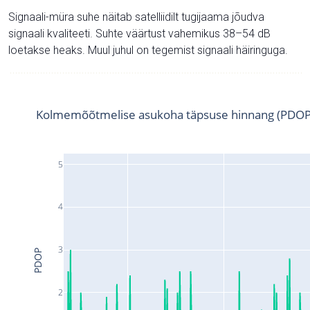
Signaali-müra suhe näitab satelliidilt tugijaama jõudva
signaali kvaliteeti. Suhte väärtust vahemikus 38–54 dB
loetakse heaks. Muul juhul on tegemist signaali häiringuga.
Kolmemõõtmelise asukoha täpsuse hinnang (PDOP
5
4
3
PDOP
2