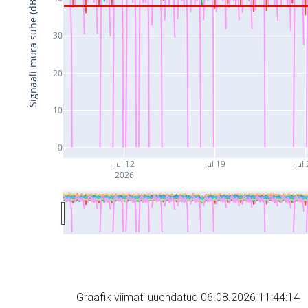
Signaali-müra suhe (dB)
30
20
10
0
Jul 12
Jul 19
Jul
2026
Graafik viimati uuendatud 06.08.2026 11:44:14