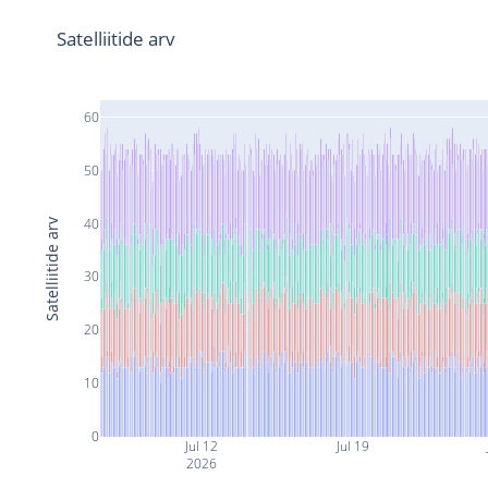
Satelliitide arv
60
50
40
Satelliitide arv
30
20
10
0
Jul 12
Jul 19
2026