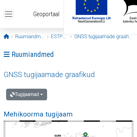
Liigu edasi põhisisu juurde
Geoportaal
Avaleht
Ruumiandmed
ESTPOS
GNSS tugijaamade graafikud
Ava menüü: Ruumiandmed
Ruumiandmed
GNSS tugijaamade graafikud
Tugijaamad
Mehikoorma tugijaam