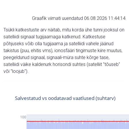
Graafik viimati uuendatud 06.08.2026 11:44:14
Tsükli katkestuste arv näitab, mitu korda ühe tunni jooksul on
satelliidi signaal tugijaamaga katkenud. Katkestuse
põhjuseks võib olla tugijaama ja satelliidi vahele jäänud
takistus (puu, ehitis vms), ionosfääri tingimuste kiire muutus,
peegeldunud signaal, signaali-müra suhte kõrge tase,
satelliidi väike kaldenurk horisondi suhtes (satelliit "tõuseb"
või "loojub").
Salvestatud vs oodatavad vaatlused (suhtarv)
100