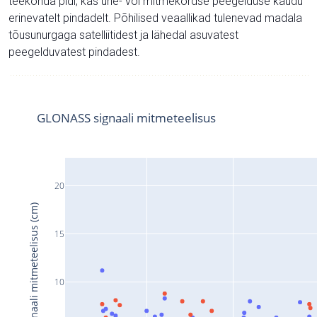
teekonda pidi, kas ühe- või mitmekordse peegelduse kaudu
erinevatelt pindadelt. Põhilised veaallikad tulenevad madala
tõusunurgaga satelliitidest ja lähedal asuvatest
peegelduvatest pindadest.
GLONASS signaali mitmeteelisus
20
Signaali mitmeteelisus (cm)
15
10