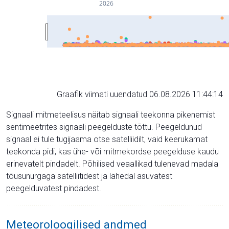
2026
Graafik viimati uuendatud 06.08.2026 11:44:14
Signaali mitmeteelisus näitab signaali teekonna pikenemist
sentimeetrites signaali peegelduste tõttu. Peegeldunud
signaal ei tule tugijaama otse satelliidilt, vaid keerukamat
teekonda pidi, kas ühe- või mitmekordse peegelduse kaudu
erinevatelt pindadelt. Põhilised veaallikad tulenevad madala
tõusunurgaga satelliitidest ja lähedal asuvatest
peegelduvatest pindadest.
Meteoroloogilised andmed