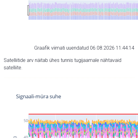
Graafik viimati uuendatud 06.08.2026 11:44:14
Satelliitide arv näitab ühes tunnis tugijaamale nähtavaid
satelliite.
Signaali-müra suhe
50
40