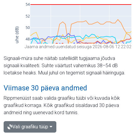
Jaama andmed uuendatud seisuga 2026-08-06 12:22:02
Signaali-müra suhe näitab satelliidilt tugijaama jõudva
signaali kvaliteeti. Suhte väärtust vahemikus 38–54 dB
loetakse heaks. Muul juhul on tegemist signaali häiringuga.
Viimase 30 päeva andmed
Rippmenüüst saab valida graafiku tüübi või kuvada kõik
graafikud korraga. Kõik graafikud sisaldavad 30 päeva
andmeid ning uuenevad kord tunnis.
Vali graafiku tüüp