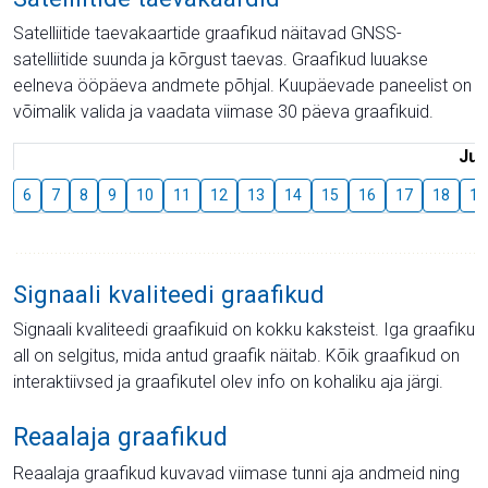
Satelliitide taevakaartide graafikud näitavad GNSS-
satelliitide suunda ja kõrgust taevas. Graafikud luuakse
eelneva ööpäeva andmete põhjal. Kuupäevade paneelist on
võimalik valida ja vaadata viimase 30 päeva graafikuid.
Juu
6
7
8
9
10
11
12
13
14
15
16
17
18
19
Signaali kvaliteedi graafikud
Signaali kvaliteedi graafikuid on kokku kaksteist. Iga graafiku
all on selgitus, mida antud graafik näitab. Kõik graafikud on
interaktiivsed ja graafikutel olev info on kohaliku aja järgi.
Reaalaja graafikud
Reaalaja graafikud kuvavad viimase tunni aja andmeid ning