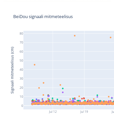
BeiDou signaali mitmeteelisus
80
70
Signaali mitmeteelisus (cm)
60
50
40
30
20
10
0
Jul 12
Jul 19
J