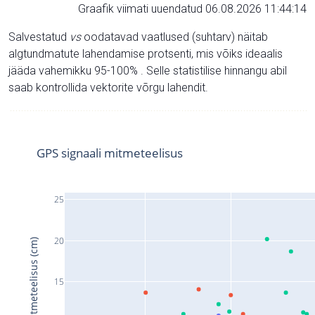
Graafik viimati uuendatud 06.08.2026 11:44:14
Salvestatud
vs
oodatavad vaatlused (suhtarv) näitab
algtundmatute lahendamise protsenti, mis võiks ideaalis
jääda vahemikku 95-100% . Selle statistilise hinnangu abil
saab kontrollida vektorite võrgu lahendit.
GPS signaali mitmeteelisus
25
20
Signaali mitmeteelisus (cm)
15