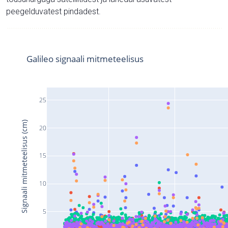
peegelduvatest pindadest.
Galileo signaali mitmeteelisus
25
Signaali mitmeteelisus (cm)
20
15
10
5