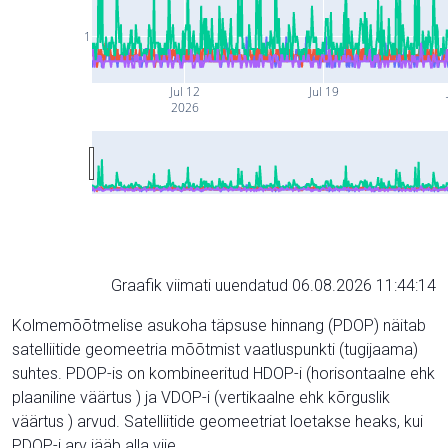
1
Jul 12
Jul 19
2026
Graafik viimati uuendatud 06.08.2026 11:44:14
Kolmemõõtmelise asukoha täpsuse hinnang (PDOP) näitab
satelliitide geomeetria mõõtmist vaatluspunkti (tugijaama)
suhtes. PDOP-is on kombineeritud HDOP-i (horisontaalne ehk
plaaniline väärtus ) ja VDOP-i (vertikaalne ehk kõrguslik
väärtus ) arvud. Satelliitide geomeetriat loetakse heaks, kui
PDOP-i arv jääb alla viie.