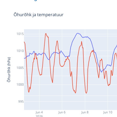
Õhurõhk ja temperatuur
1015
1010
Õhurõhk (hPa)
1005
1000
995
Jun 4
Jun 6
Jun 8
Jun 10
2026