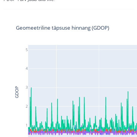
Geomeetriline täpsuse hinnang (GDOP)
5
4
3
GDOP
2
1