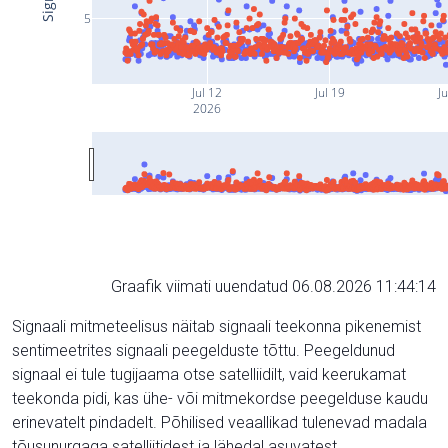
5
Jul 12
Jul 19
Ju
2026
Graafik viimati uuendatud 06.08.2026 11:44:14
Signaali mitmeteelisus näitab signaali teekonna pikenemist
sentimeetrites signaali peegelduste tõttu. Peegeldunud
signaal ei tule tugijaama otse satelliidilt, vaid keerukamat
teekonda pidi, kas ühe- või mitmekordse peegelduse kaudu
erinevatelt pindadelt. Põhilised veaallikad tulenevad madala
tõusunurgaga satelliitidest ja lähedal asuvatest