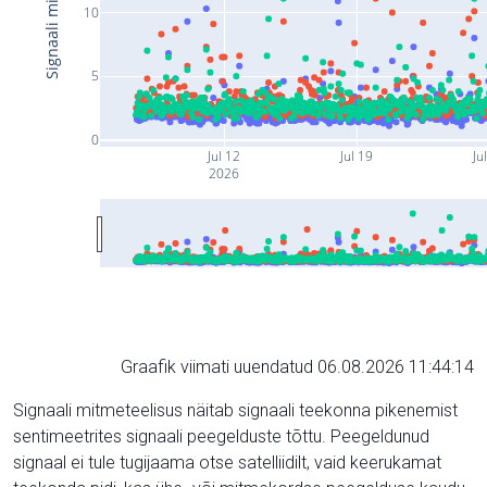
10
5
0
Jul 12
Jul 19
Ju
2026
Graafik viimati uuendatud 06.08.2026 11:44:14
Signaali mitmeteelisus näitab signaali teekonna pikenemist
sentimeetrites signaali peegelduste tõttu. Peegeldunud
signaal ei tule tugijaama otse satelliidilt, vaid keerukamat