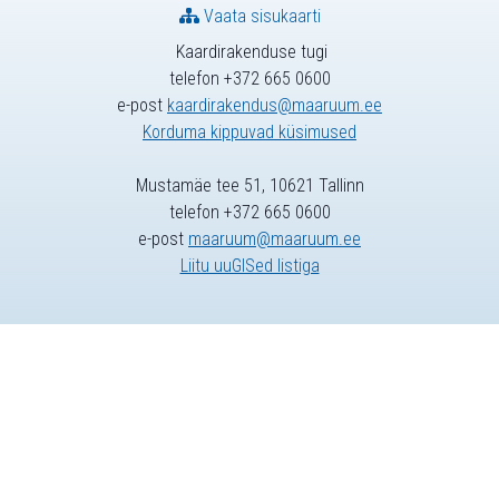
Vaata sisukaarti
Kaardirakenduse tugi
telefon +372 665 0600
e-post
kaardirakendus@maaruum.ee
Korduma kippuvad küsimused
Mustamäe tee 51, 10621 Tallinn
telefon +372 665 0600
e-post
maaruum@maaruum.ee
Liitu uuGISed listiga