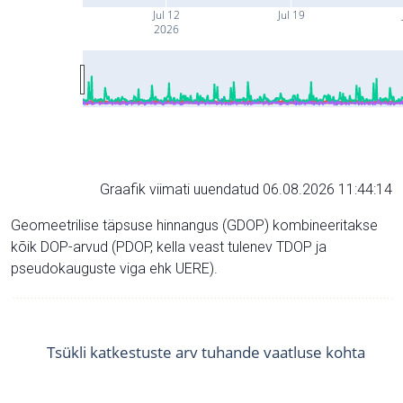
Jul 12
Jul 19
2026
Graafik viimati uuendatud 06.08.2026 11:44:14
Geomeetrilise täpsuse hinnangus (GDOP) kombineeritakse
kõik DOP-arvud (PDOP, kella veast tulenev TDOP ja
pseudokauguste viga ehk UERE).
Tsükli katkestuste arv tuhande vaatluse kohta