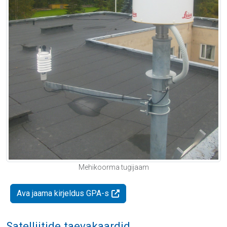
Mehikoorma tugijaam
Ava jaama kirjeldus GPA-s
Satelliitide taevakaardid