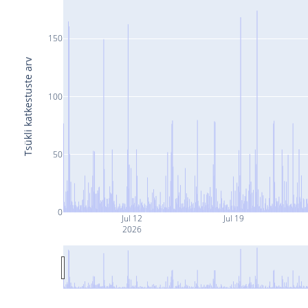
150
Tsükli katkestuste arv
100
50
0
Jul 12
Jul 19
2026