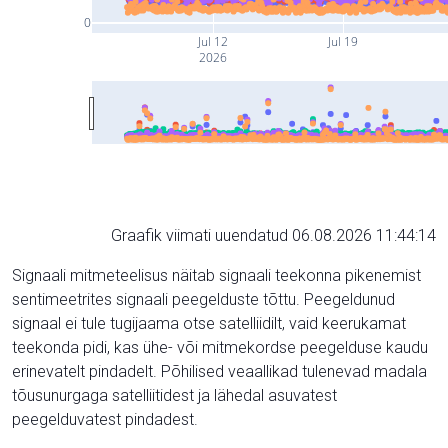
0
Jul 12
Jul 19
2026
Graafik viimati uuendatud 06.08.2026 11:44:14
Signaali mitmeteelisus näitab signaali teekonna pikenemist
sentimeetrites signaali peegelduste tõttu. Peegeldunud
signaal ei tule tugijaama otse satelliidilt, vaid keerukamat
teekonda pidi, kas ühe- või mitmekordse peegelduse kaudu
erinevatelt pindadelt. Põhilised veaallikad tulenevad madala
tõusunurgaga satelliitidest ja lähedal asuvatest
peegelduvatest pindadest.