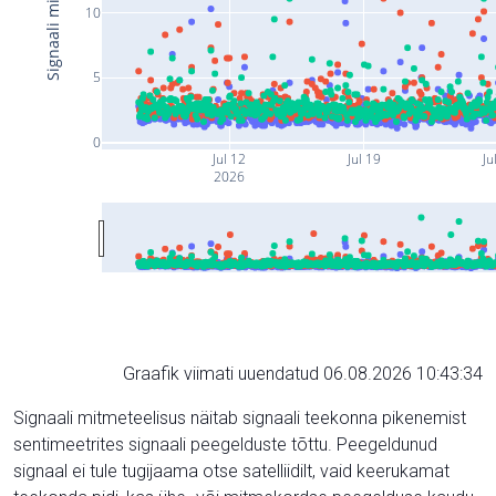
10
5
0
Jul 12
Jul 19
Ju
2026
Graafik viimati uuendatud 06.08.2026 10:43:34
Signaali mitmeteelisus näitab signaali teekonna pikenemist
sentimeetrites signaali peegelduste tõttu. Peegeldunud
signaal ei tule tugijaama otse satelliidilt, vaid keerukamat