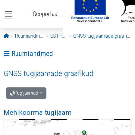
Liigu edasi põhisisu juurde
Geoportaal
Avaleht
Ruumiandmed
ESTPOS
GNSS tugijaamade graafikud
Ava menüü: Ruumiandmed
Ruumiandmed
GNSS tugijaamade graafikud
Tugijaamad
Mehikoorma tugijaam