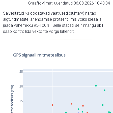
Graafik viimati uuendatud 06.08.2026 10:43:34
Salvestatud
vs
oodatavad vaatlused (suhtarv) näitab
algtundmatute lahendamise protsenti, mis võiks ideaalis
jääda vahemikku 95-100% . Selle statistilise hinnangu abil
saab kontrollida vektorite võrgu lahendit.
GPS signaali mitmeteelisus
25
20
Signaali mitmeteelisus (cm)
15