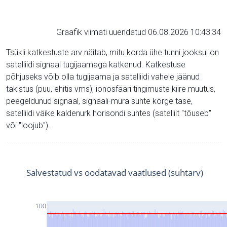
Graafik viimati uuendatud 06.08.2026 10:43:34
Tsükli katkestuste arv näitab, mitu korda ühe tunni jooksul on
satelliidi signaal tugijaamaga katkenud. Katkestuse
põhjuseks võib olla tugijaama ja satelliidi vahele jäänud
takistus (puu, ehitis vms), ionosfääri tingimuste kiire muutus,
peegeldunud signaal, signaali-müra suhte kõrge tase,
satelliidi väike kaldenurk horisondi suhtes (satelliit "tõuseb"
või "loojub").
Salvestatud vs oodatavad vaatlused (suhtarv)
100