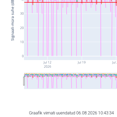
Signaali-müra suhe (dB)
30
20
10
0
Jul 12
Jul 19
Jul
2026
Graafik viimati uuendatud 06.08.2026 10:43:34