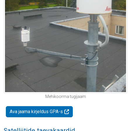
Mehikoorma tugijaam
Ava jaama kirjeldus GPA-s
Satelliitide taevakaardid