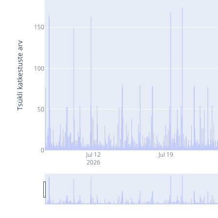
150
Tsükli katkestuste arv
100
50
0
Jul 12
Jul 19
2026