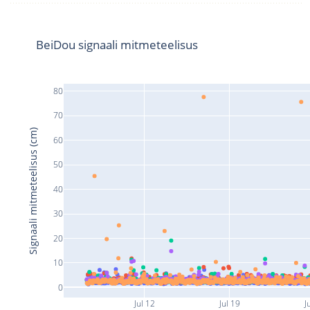
BeiDou signaali mitmeteelisus
80
70
Signaali mitmeteelisus (cm)
60
50
40
30
20
10
0
Jul 12
Jul 19
J