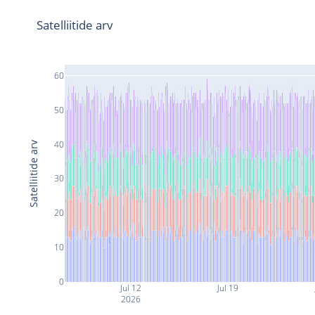
Satelliitide arv
60
50
40
Satelliitide arv
30
20
10
0
Jul 12
Jul 19
2026