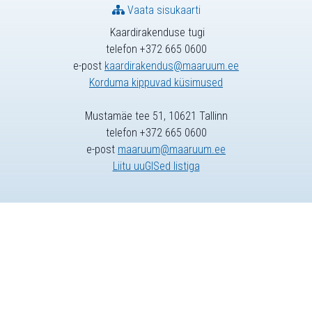
Vaata sisukaarti
Kaardirakenduse tugi
telefon +372 665 0600
e-post
kaardirakendus@maaruum.ee
Korduma kippuvad küsimused
Mustamäe tee 51, 10621 Tallinn
telefon +372 665 0600
e-post
maaruum@maaruum.ee
Liitu uuGISed listiga