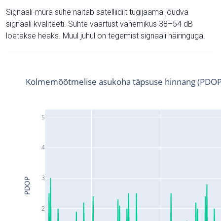
Signaali-müra suhe näitab satelliidilt tugijaama jõudva
signaali kvaliteeti. Suhte väärtust vahemikus 38–54 dB
loetakse heaks. Muul juhul on tegemist signaali häiringuga.
Kolmemõõtmelise asukoha täpsuse hinnang (PDOP
5
4
3
PDOP
2