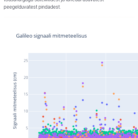
peegelduvatest pindadest.
Galileo signaali mitmeteelisus
25
Signaali mitmeteelisus (cm)
20
15
10
5