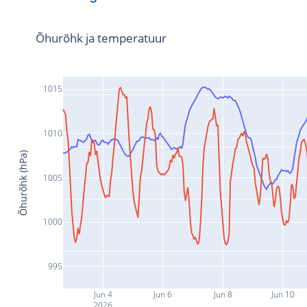
Õhurõhk ja temperatuur
1015
1010
Õhurõhk (hPa)
1005
1000
995
Jun 4
Jun 6
Jun 8
Jun 10
2026