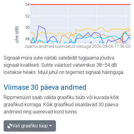
Jaama andmed uuendatud seisuga 2026-08-06 11:36:00
Signaali-müra suhe näitab satelliidilt tugijaama jõudva
signaali kvaliteeti. Suhte väärtust vahemikus 38–54 dB
loetakse heaks. Muul juhul on tegemist signaali häiringuga.
Viimase 30 päeva andmed
Rippmenüüst saab valida graafiku tüübi või kuvada kõik
graafikud korraga. Kõik graafikud sisaldavad 30 päeva
andmeid ning uuenevad kord tunnis.
Vali graafiku tüüp