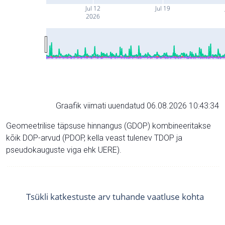
Jul 12
Jul 19
2026
Graafik viimati uuendatud 06.08.2026 10:43:34
Geomeetrilise täpsuse hinnangus (GDOP) kombineeritakse
kõik DOP-arvud (PDOP, kella veast tulenev TDOP ja
pseudokauguste viga ehk UERE).
Tsükli katkestuste arv tuhande vaatluse kohta