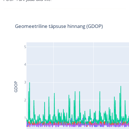
Geomeetriline täpsuse hinnang (GDOP)
5
4
3
GDOP
2
1