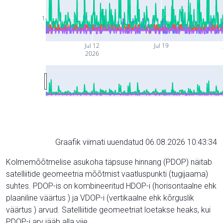
1
Jul 12
Jul 19
2026
Graafik viimati uuendatud 06.08.2026 10:43:34
Kolmemõõtmelise asukoha täpsuse hinnang (PDOP) näitab
satelliitide geomeetria mõõtmist vaatluspunkti (tugijaama)
suhtes. PDOP-is on kombineeritud HDOP-i (horisontaalne ehk
plaaniline väärtus ) ja VDOP-i (vertikaalne ehk kõrguslik
väärtus ) arvud. Satelliitide geomeetriat loetakse heaks, kui
PDOP-i arv jääb alla viie.