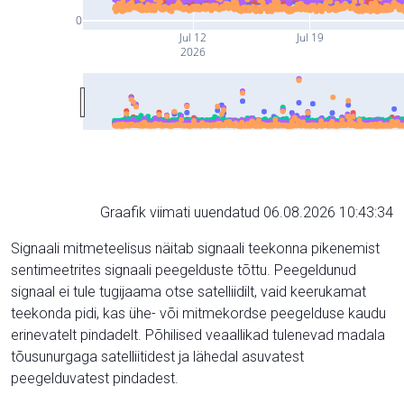
0
Jul 12
Jul 19
2026
Graafik viimati uuendatud 06.08.2026 10:43:34
Signaali mitmeteelisus näitab signaali teekonna pikenemist
sentimeetrites signaali peegelduste tõttu. Peegeldunud
signaal ei tule tugijaama otse satelliidilt, vaid keerukamat
teekonda pidi, kas ühe- või mitmekordse peegelduse kaudu
erinevatelt pindadelt. Põhilised veaallikad tulenevad madala
tõusunurgaga satelliitidest ja lähedal asuvatest
peegelduvatest pindadest.