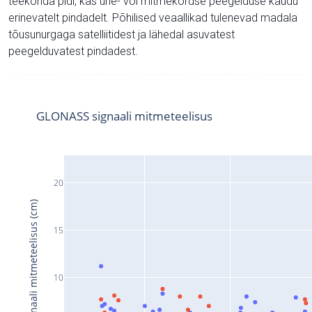
teekonda pidi, kas ühe- või mitmekordse peegelduse kaudu
erinevatelt pindadelt. Põhilised veaallikad tulenevad madala
tõusunurgaga satelliitidest ja lähedal asuvatest
peegelduvatest pindadest.
GLONASS signaali mitmeteelisus
20
Signaali mitmeteelisus (cm)
15
10