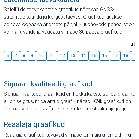
Satelliitide taevakaartide graafikud näitavad GNSS-
satelliitide suunda ja kõrgust taevas. Graafikud luuakse
eelneva ööpäeva andmete põhjal. Kuupäevade paneelist on
võimalik valida ja vaadata viimase 30 päeva graafikuid.
Juu
6
7
8
9
10
11
12
13
14
15
16
17
18
19
Signaali kvaliteedi graafikud
Signaali kvaliteedi graafikuid on kokku kaksteist. Iga graafiku
all on selgitus, mida antud graafik näitab. Kõik graafikud on
interaktiivsed ja graafikutel olev info on kohaliku aja järgi.
Reaalaja graafikud
Reaalaja graafikud kuvavad viimase tunni aja andmeid ning