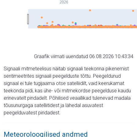
2026
Graafik viimati uuendatud 06.08.2026 10:43:34
Signaali mitmeteelisus näitab signaali teekonna pikenemist
sentimeetrites signaali peegelduste tõttu. Peegeldunud
signaal ei tule tugijaama otse satelliidilt, vaid keerukamat
teekonda pidi, kas ühe- või mitmekordse peegelduse kaudu
erinevatelt pindadelt. Põhilised veaallikad tulenevad madala
tõusunurgaga satelliitidest ja lähedal asuvatest
peegelduvatest pindadest.
Meteoroloogilised andmed