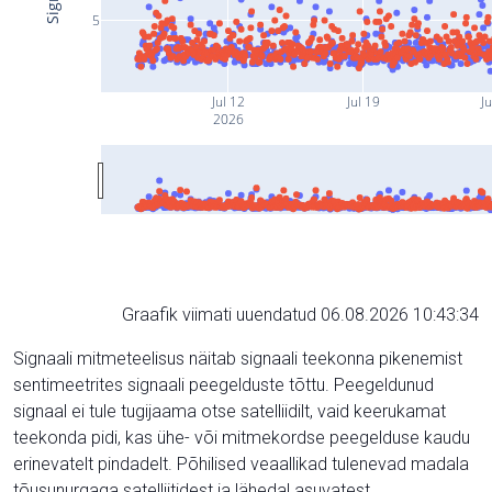
5
Jul 12
Jul 19
Ju
2026
Graafik viimati uuendatud 06.08.2026 10:43:34
Signaali mitmeteelisus näitab signaali teekonna pikenemist
sentimeetrites signaali peegelduste tõttu. Peegeldunud
signaal ei tule tugijaama otse satelliidilt, vaid keerukamat
teekonda pidi, kas ühe- või mitmekordse peegelduse kaudu
erinevatelt pindadelt. Põhilised veaallikad tulenevad madala
tõusunurgaga satelliitidest ja lähedal asuvatest