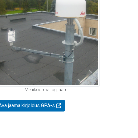
Mehikoorma tugijaam
Ava jaama kirjeldus GPA-s