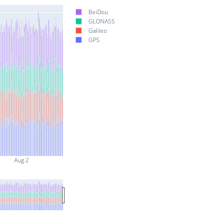
BeiDou
GLONASS
Galileo
GPS
Aug 2