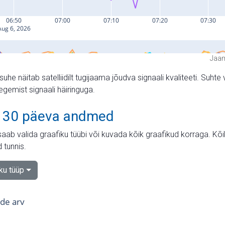
Jaam
suhe näitab satelliidilt tugijaama jõudva signaali kvaliteeti. Su
tegemist signaali häiringuga.
 30 päeva andmed
aab valida graafiku tüübi või kuvada kõik graafikud korraga. Kõ
 tunnis.
iku tüüp
tide arv