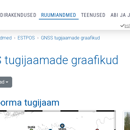
RDIRAKENDUSED
RUUMIANDMED
TEENUSED
ABI JA 
es
ndmed
ESTPOS
GNSS tugijaamade graafikud
tugijaamade graafikud
ad
orma tugijaam