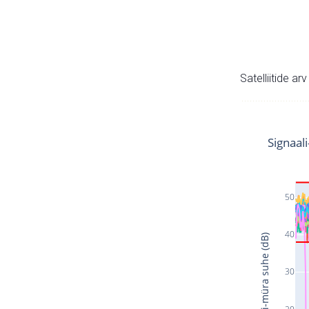
Satelliitide ar
Signaal
50
40
Signaali-müra suhe (dB)
30
20