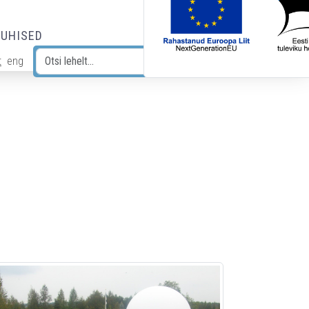
JUHISED
t
eng
Otsi