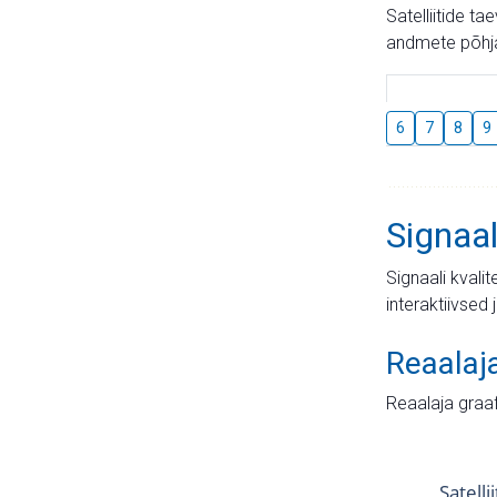
Satelliitide t
andmete põhja
6
7
8
9
Signaal
Signaali kvali
interaktiivsed 
Reaalaj
Reaalaja graa