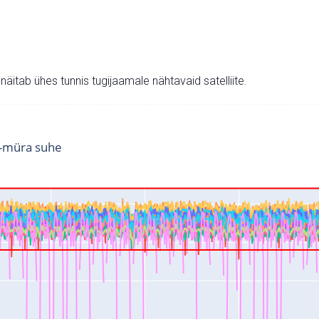
v näitab ühes tunnis tugijaamale nähtavaid satelliite.
i-müra suhe