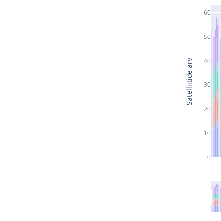
60
50
40
Satelliitide arv
30
20
10
0