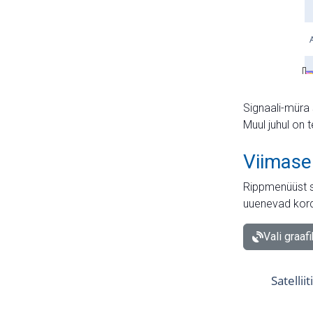
Signaali-müra 
Muul juhul on 
Viimase
Rippmenüüst s
uuenevad kord
Vali graaf
Satellii