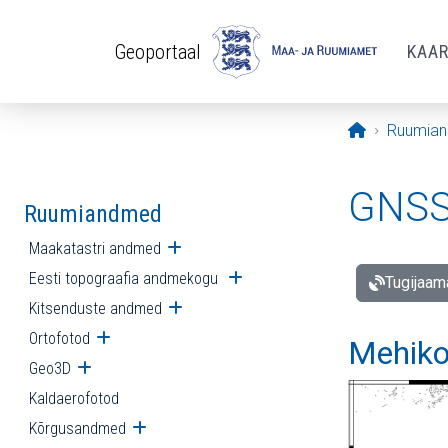
Liigu edasi põhisisu juurde
Geoportaal
KAA
Avaleht
Ruumia
GNSS 
Ruumiandmed
Maakatastri andmed
Ava alammenüü
Eesti topograafia andmekogu
Ava alammenüü
Tugijaam
Kitsenduste andmed
Ava alammenüü
Ortofotod
Ava alammenüü
Mehiko
Geo3D
Ava alammenüü
Kaldaerofotod
Kõrgusandmed
Ava alammenüü