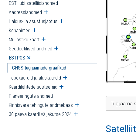
ESTHubi satelliidiandmed
Aadressiandmed
Ava alammenüü
Haldus- ja asustusjaotus
Ava alammenüü
Kohanimed
Ava alammenüü
Mullastiku kaart
Ava alammenüü
Geodeetilised andmed
Ava alammenüü
ESTPOS
Ava alammenüü
GNSS tugijaamade graafikud
Topokaardid ja aluskaardid
Ava alammenüü
Kaardilehtede süsteemid
Ava alammenüü
Planeeringute andmed
Tugijaama s
Kinnisvara tehingute andmebaas
Ava alammenüü
30 päeva kaardi väljakutse 2024
Ava alammenüü
Satelli