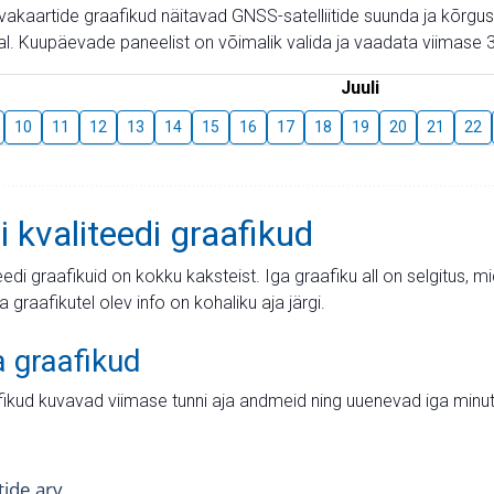
aevakaartide graafikud näitavad GNSS-satelliitide suunda ja kõr
l. Kuupäevade paneelist on võimalik valida ja vaadata viimase 3
Juuli
10
11
12
13
14
15
16
17
18
19
20
21
22
i kvaliteedi graafikud
teedi graafikuid on kokku kaksteist. Iga graafiku all on selgitus, 
ja graafikutel olev info on kohaliku aja järgi.
a graafikud
fikud kuvavad viimase tunni aja andmeid ning uuenevad iga minut