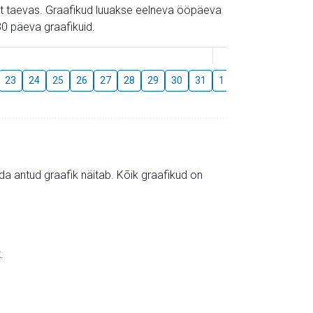
gust taevas. Graafikud luuakse eelneva ööpäeva
0 päeva graafikuid.
August
23
24
25
26
27
28
29
30
31
1
2
3
4
5
mida antud graafik näitab. Kõik graafikud on
.