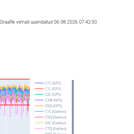
Graafik viimati uuendatud 06.08.2026 07:42:50
C1C (GPS)
C1L (GPS)
C2C (GPS)
C2W (GPS)
C5Q (GPS)
C1C (Galileo)
C5Q (Galileo)
C6C (Galileo)
C7Q (Galileo)