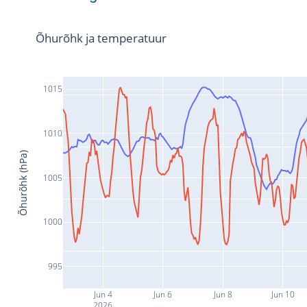
Õhurõhk ja temperatuur
1015
1010
Õhurõhk (hPa)
1005
1000
995
Jun 4
Jun 6
Jun 8
Jun 10
2026