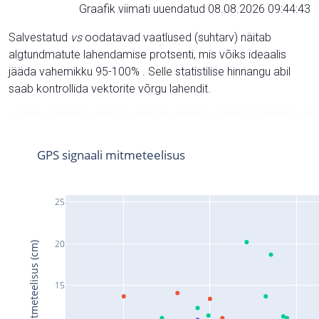
Graafik viimati uuendatud 08.08.2026 09:44:43
Salvestatud
vs
oodatavad vaatlused (suhtarv) näitab
algtundmatute lahendamise protsenti, mis võiks ideaalis
jääda vahemikku 95-100% . Selle statistilise hinnangu abil
saab kontrollida vektorite võrgu lahendit.
GPS signaali mitmeteelisus
25
20
Signaali mitmeteelisus (cm)
15