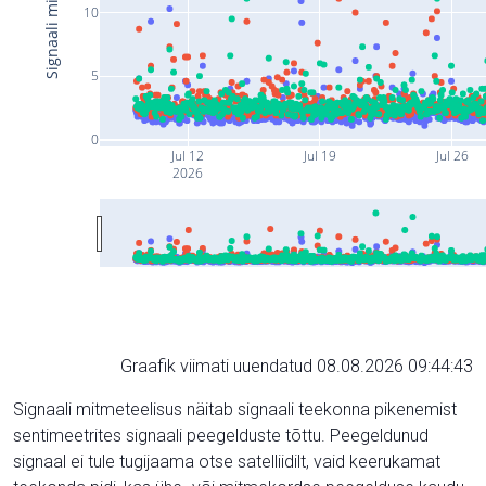
10
5
0
Jul 12
Jul 19
Jul 26
2026
Graafik viimati uuendatud 08.08.2026 09:44:43
Signaali mitmeteelisus näitab signaali teekonna pikenemist
sentimeetrites signaali peegelduste tõttu. Peegeldunud
signaal ei tule tugijaama otse satelliidilt, vaid keerukamat