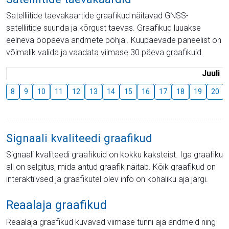
Satelliitide taevakaartide graafikud näitavad GNSS-
satelliitide suunda ja kõrgust taevas. Graafikud luuakse
eelneva ööpäeva andmete põhjal. Kuupäevade paneelist on
võimalik valida ja vaadata viimase 30 päeva graafikuid.
Juuli
8
9
10
11
12
13
14
15
16
17
18
19
20
Signaali kvaliteedi graafikud
Signaali kvaliteedi graafikuid on kokku kaksteist. Iga graafiku
all on selgitus, mida antud graafik näitab. Kõik graafikud on
interaktiivsed ja graafikutel olev info on kohaliku aja järgi.
Reaalaja graafikud
Reaalaja graafikud kuvavad viimase tunni aja andmeid ning