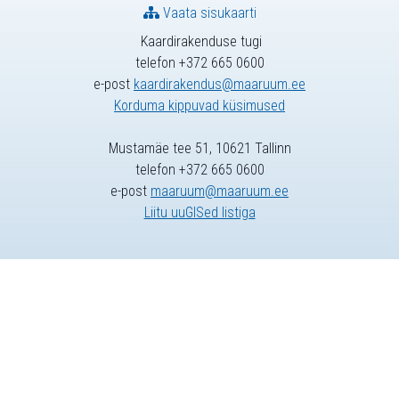
Vaata sisukaarti
Kaardirakenduse tugi
telefon +372 665 0600
e-post
kaardirakendus@maaruum.ee
Korduma kippuvad küsimused
Mustamäe tee 51, 10621 Tallinn
telefon +372 665 0600
e-post
maaruum@maaruum.ee
Liitu uuGISed listiga