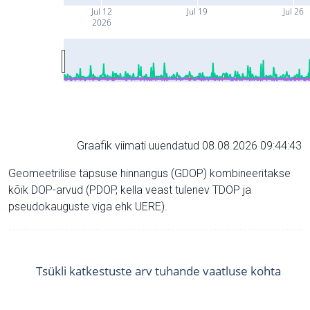
Jul 12
Jul 19
Jul 26
2026
Graafik viimati uuendatud 08.08.2026 09:44:43
Geomeetrilise täpsuse hinnangus (GDOP) kombineeritakse
kõik DOP-arvud (PDOP, kella veast tulenev TDOP ja
pseudokauguste viga ehk UERE).
Tsükli katkestuste arv tuhande vaatluse kohta