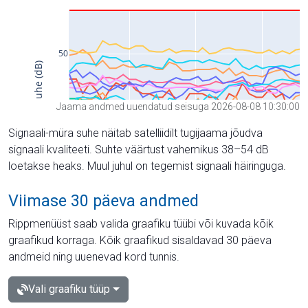
Jaama andmed uuendatud seisuga 2026-08-08 10:30:00
Signaali-müra suhe näitab satelliidilt tugijaama jõudva
signaali kvaliteeti. Suhte väärtust vahemikus 38–54 dB
loetakse heaks. Muul juhul on tegemist signaali häiringuga.
Viimase 30 päeva andmed
Rippmenüüst saab valida graafiku tüübi või kuvada kõik
graafikud korraga. Kõik graafikud sisaldavad 30 päeva
andmeid ning uuenevad kord tunnis.
Vali graafiku tüüp