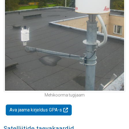
Mehikoorma tugijaam
Ava jaama kirjeldus GPA-s
Satelliitide taevakaardid