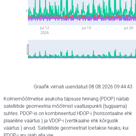
1
Jul 12
Jul 19
Jul 26
2026
Graafik viimati uuendatud 08.08.2026 09:44:43
Kolmemõõtmelise asukoha täpsuse hinnang (PDOP) näitab
satelliitide geomeetria mõõtmist vaatluspunkti (tugijaama)
suhtes. PDOP-is on kombineeritud HDOP-i (horisontaalne ehk
plaaniline väärtus ) ja VDOP-i (vertikaalne ehk kõrguslik
väärtus ) arvud. Satelliitide geomeetriat loetakse heaks, kui
PDOP-i arv jääb alla viie.