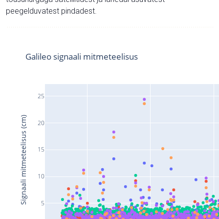
peegelduvatest pindadest.
Galileo signaali mitmeteelisus
25
Signaali mitmeteelisus (cm)
20
15
10
5