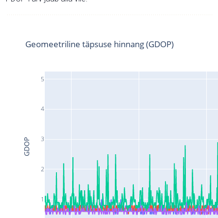
Geomeetriline täpsuse hinnang (GDOP)
5
4
3
GDOP
2
1