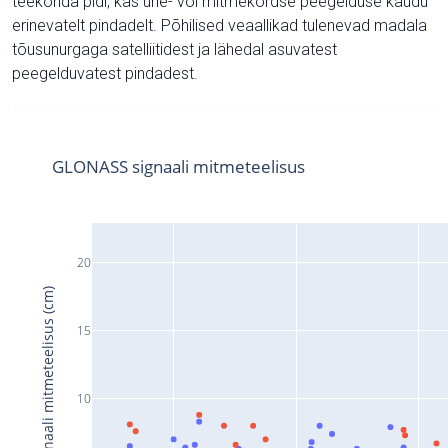
teekonda pidi, kas ühe- või mitmekordse peegelduse kaudu
erinevatelt pindadelt. Põhilised veaallikad tulenevad madala
tõusunurgaga satelliitidest ja lähedal asuvatest
peegelduvatest pindadest.
GLONASS signaali mitmeteelisus
20
Signaali mitmeteelisus (cm)
15
10