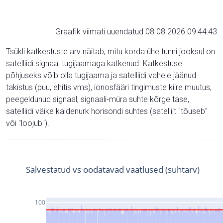
Graafik viimati uuendatud 08.08.2026 09:44:43
Tsükli katkestuste arv näitab, mitu korda ühe tunni jooksul on
satelliidi signaal tugijaamaga katkenud. Katkestuse
põhjuseks võib olla tugijaama ja satelliidi vahele jäänud
takistus (puu, ehitis vms), ionosfääri tingimuste kiire muutus,
peegeldunud signaal, signaali-müra suhte kõrge tase,
satelliidi väike kaldenurk horisondi suhtes (satelliit "tõuseb"
või "loojub").
Salvestatud vs oodatavad vaatlused (suhtarv)
100