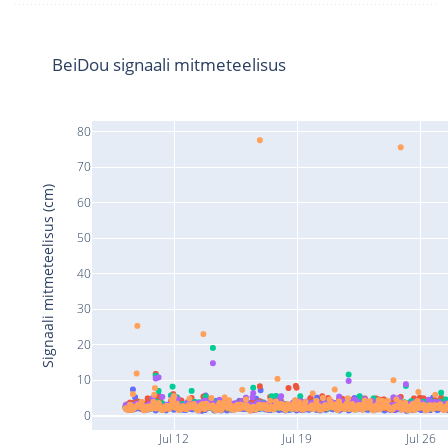
BeiDou signaali mitmeteelisus
80
70
Signaali mitmeteelisus (cm)
60
50
40
30
20
10
0
Jul 12
Jul 19
Jul 26