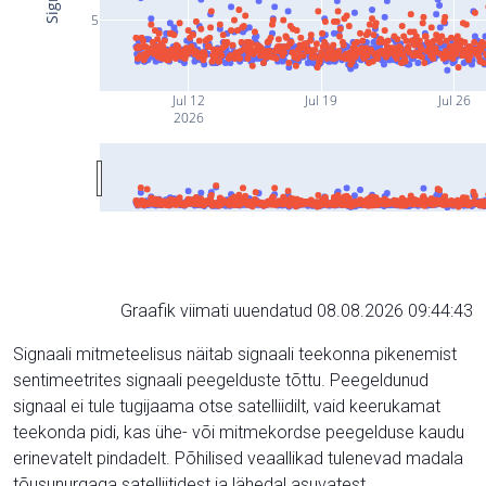
5
Jul 12
Jul 19
Jul 26
2026
Graafik viimati uuendatud 08.08.2026 09:44:43
Signaali mitmeteelisus näitab signaali teekonna pikenemist
sentimeetrites signaali peegelduste tõttu. Peegeldunud
signaal ei tule tugijaama otse satelliidilt, vaid keerukamat
teekonda pidi, kas ühe- või mitmekordse peegelduse kaudu
erinevatelt pindadelt. Põhilised veaallikad tulenevad madala
tõusunurgaga satelliitidest ja lähedal asuvatest