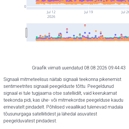
0
Jul 12
Jul 19
Jul 2
2026
Graafik viimati uuendatud 08.08.2026 09:44:43
Signaali mitmeteelisus näitab signaali teekonna pikenemist
sentimeetrites signaali peegelduste tõttu. Peegeldunud
signaal ei tule tugijaama otse satelliidilt, vaid keerukamat
teekonda pidi, kas ühe- või mitmekordse peegelduse kaudu
erinevatelt pindadelt. Põhilised veaallikad tulenevad madala
tõusunurgaga satelliitidest ja lähedal asuvatest
peegelduvatest pindadest.