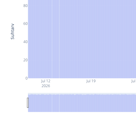
80
60
Suhtarv
40
20
0
Jul 12
Jul 19
Jul
2026