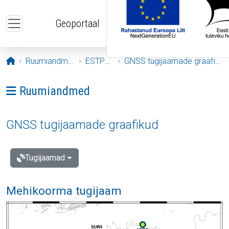
Liigu edasi põhisisu juurde
Geoportaal
Avaleht
Ruumiandmed
ESTPOS
GNSS tugijaamade graafikud
Ava menüü: Ruumiandmed
Ruumiandmed
GNSS tugijaamade graafikud
Tugijaamad
Mehikoorma tugijaam