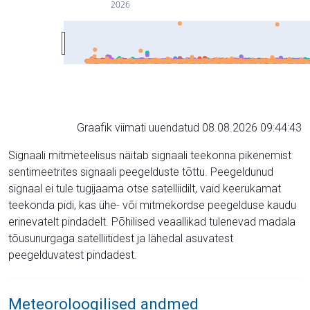
2026
Graafik viimati uuendatud 08.08.2026 09:44:43
Signaali mitmeteelisus näitab signaali teekonna pikenemist
sentimeetrites signaali peegelduste tõttu. Peegeldunud
signaal ei tule tugijaama otse satelliidilt, vaid keerukamat
teekonda pidi, kas ühe- või mitmekordse peegelduse kaudu
erinevatelt pindadelt. Põhilised veaallikad tulenevad madala
tõusunurgaga satelliitidest ja lähedal asuvatest
peegelduvatest pindadest.
Meteoroloogilised andmed