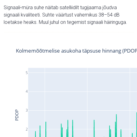
Signaali-müra suhe näitab satelliidilt tugijaama jõudva
signaali kvaliteeti. Suhte väärtust vahemikus 38–54 dB
loetakse heaks. Muul juhul on tegemist signaali häiringuga.
Kolmemõõtmelise asukoha täpsuse hinnang (PDOP
5
4
3
PDOP
2