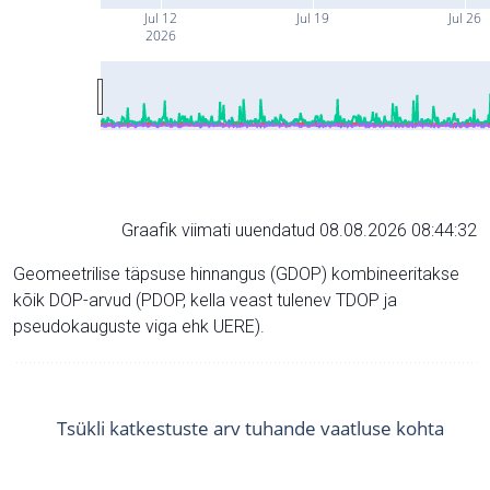
Jul 12
Jul 19
Jul 26
2026
Graafik viimati uuendatud 08.08.2026 08:44:32
Geomeetrilise täpsuse hinnangus (GDOP) kombineeritakse
kõik DOP-arvud (PDOP, kella veast tulenev TDOP ja
pseudokauguste viga ehk UERE).
Tsükli katkestuste arv tuhande vaatluse kohta