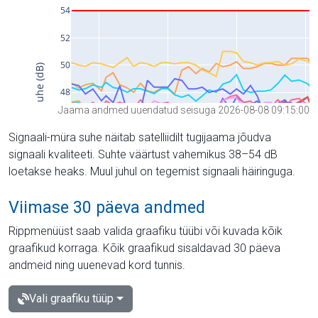
Jaama andmed uuendatud seisuga 2026-08-08 09:15:00
Signaali-müra suhe näitab satelliidilt tugijaama jõudva
signaali kvaliteeti. Suhte väärtust vahemikus 38–54 dB
loetakse heaks. Muul juhul on tegemist signaali häiringuga.
Viimase 30 päeva andmed
Rippmenüüst saab valida graafiku tüübi või kuvada kõik
graafikud korraga. Kõik graafikud sisaldavad 30 päeva
andmeid ning uuenevad kord tunnis.
Vali graafiku tüüp