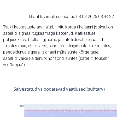
Graafik viimati uuendatud 08.08.2026 08:44:32
Tsükli katkestuste arv näitab, mitu korda ühe tunni jooksul on
satelliidi signaal tugijaamaga katkenud. Katkestuse
põhjuseks võib olla tugijaama ja satelliidi vahele jäänud
takistus (puu, ehitis vms), ionosfääri tingimuste kiire muutus,
peegeldunud signaal, signaali-müra suhte kõrge tase,
satelliidi väike kaldenurk horisondi suhtes (satelliit "tõuseb"
või "loojub").
Salvestatud vs oodatavad vaatlused (suhtarv)
100