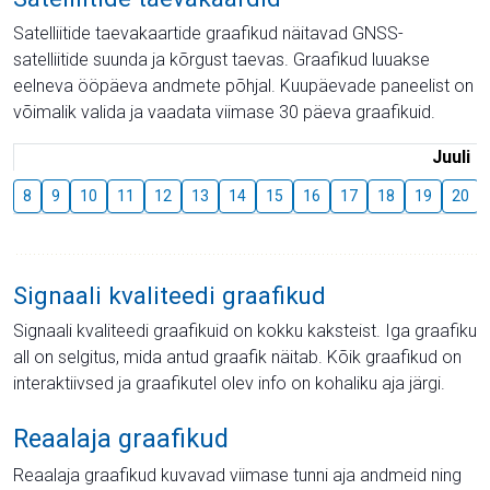
Satelliitide taevakaartide graafikud näitavad GNSS-
satelliitide suunda ja kõrgust taevas. Graafikud luuakse
eelneva ööpäeva andmete põhjal. Kuupäevade paneelist on
võimalik valida ja vaadata viimase 30 päeva graafikuid.
Juuli
8
9
10
11
12
13
14
15
16
17
18
19
20
Signaali kvaliteedi graafikud
Signaali kvaliteedi graafikuid on kokku kaksteist. Iga graafiku
all on selgitus, mida antud graafik näitab. Kõik graafikud on
interaktiivsed ja graafikutel olev info on kohaliku aja järgi.
Reaalaja graafikud
Reaalaja graafikud kuvavad viimase tunni aja andmeid ning