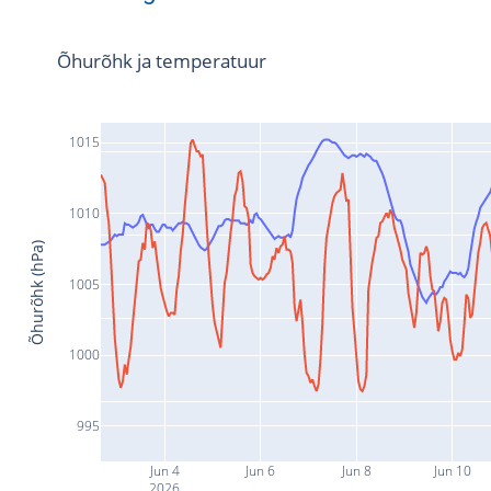
Õhurõhk ja temperatuur
1015
1010
Õhurõhk (hPa)
1005
1000
995
Jun 4
Jun 6
Jun 8
Jun 10
2026