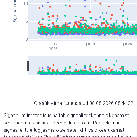
10
5
0
Jul 12
Jul 19
Jul 26
2026
Graafik viimati uuendatud 08.08.2026 08:44:32
Signaali mitmeteelisus näitab signaali teekonna pikenemist
sentimeetrites signaali peegelduste tõttu. Peegeldunud
signaal ei tule tugijaama otse satelliidilt, vaid keerukamat