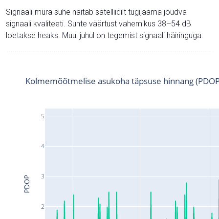
Signaali-müra suhe näitab satelliidilt tugijaama jõudva
signaali kvaliteeti. Suhte väärtust vahemikus 38–54 dB
loetakse heaks. Muul juhul on tegemist signaali häiringuga.
Kolmemõõtmelise asukoha täpsuse hinnang (PDOP
5
4
3
PDOP
2