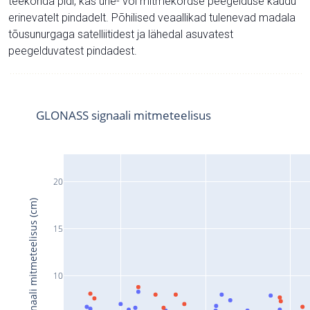
teekonda pidi, kas ühe- või mitmekordse peegelduse kaudu
erinevatelt pindadelt. Põhilised veaallikad tulenevad madala
tõusunurgaga satelliitidest ja lähedal asuvatest
peegelduvatest pindadest.
GLONASS signaali mitmeteelisus
20
Signaali mitmeteelisus (cm)
15
10