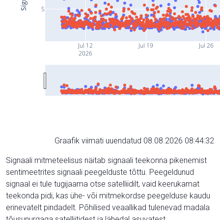
5
Jul 12
Jul 19
Jul 26
2026
Graafik viimati uuendatud 08.08.2026 08:44:32
Signaali mitmeteelisus näitab signaali teekonna pikenemist
sentimeetrites signaali peegelduste tõttu. Peegeldunud
signaal ei tule tugijaama otse satelliidilt, vaid keerukamat
teekonda pidi, kas ühe- või mitmekordse peegelduse kaudu
erinevatelt pindadelt. Põhilised veaallikad tulenevad madala
tõusunurgaga satelliitidest ja lähedal asuvatest