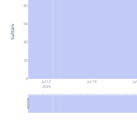
80
60
Suhtarv
40
20
0
Jul 12
Jul 19
Ju
2026