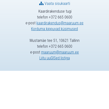
Vaata sisukaarti
Kaardirakenduse tugi
telefon +372 665 0600
e-post
kaardirakendus@maaruum.ee
Korduma kippuvad küsimused
Mustamäe tee 51, 10621 Tallinn
telefon +372 665 0600
e-post
maaruum@maaruum.ee
Liitu uuGISed listiga