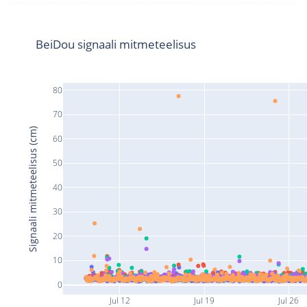
BeiDou signaali mitmeteelisus
80
70
Signaali mitmeteelisus (cm)
60
50
40
30
20
10
0
Jul 12
Jul 19
Jul 26