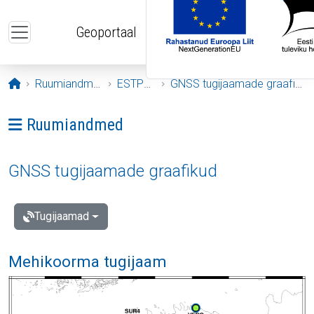
Liigu edasi põhisisu juurde
Geoportaal
Avaleht
Ruumiandmed
ESTPOS
GNSS tugijaamade graafikud
Ava menüü: Ruumiandmed
Ruumiandmed
GNSS tugijaamade graafikud
Tugijaamad
Mehikoorma tugijaam