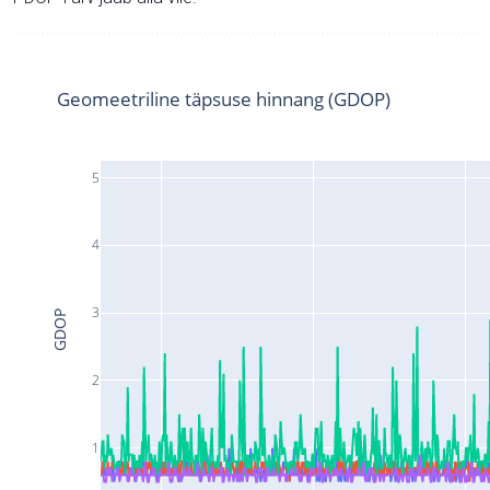
Geomeetriline täpsuse hinnang (GDOP)
5
4
3
GDOP
2
1