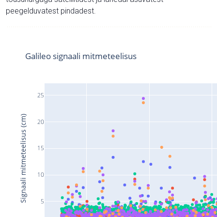
peegelduvatest pindadest.
Galileo signaali mitmeteelisus
25
Signaali mitmeteelisus (cm)
20
15
10
5