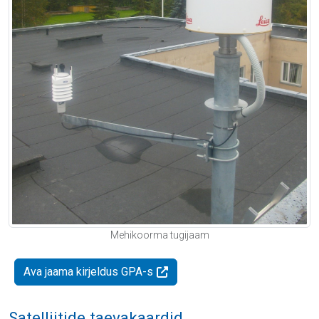
Mehikoorma tugijaam
Ava jaama kirjeldus GPA-s
Satelliitide taevakaardid