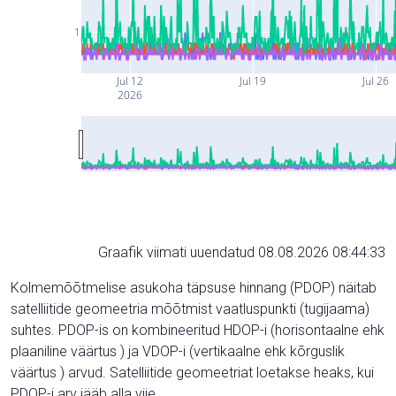
1
Jul 12
Jul 19
Jul 26
2026
Graafik viimati uuendatud 08.08.2026 08:44:33
Kolmemõõtmelise asukoha täpsuse hinnang (PDOP) näitab
satelliitide geomeetria mõõtmist vaatluspunkti (tugijaama)
suhtes. PDOP-is on kombineeritud HDOP-i (horisontaalne ehk
plaaniline väärtus ) ja VDOP-i (vertikaalne ehk kõrguslik
väärtus ) arvud. Satelliitide geomeetriat loetakse heaks, kui
PDOP-i arv jääb alla viie.