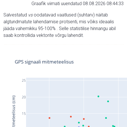
Graafik viimati uuendatud 08.08.2026 08:44:33
Salvestatud
vs
oodatavad vaatlused (suhtarv) näitab
algtundmatute lahendamise protsenti, mis võiks ideaalis
jääda vahemikku 95-100% . Selle statistilise hinnangu abil
saab kontrollida vektorite võrgu lahendit.
GPS signaali mitmeteelisus
25
20
Signaali mitmeteelisus (cm)
15