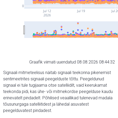
0
Jul 12
Jul 19
Jul 2
2026
Graafik viimati uuendatud 08.08.2026 08:44:32
Signaali mitmeteelisus näitab signaali teekonna pikenemist
sentimeetrites signaali peegelduste tõttu. Peegeldunud
signaal ei tule tugijaama otse satelliidilt, vaid keerukamat
teekonda pidi, kas ühe- või mitmekordse peegelduse kaudu
erinevatelt pindadelt. Põhilised veaallikad tulenevad madala
tõusunurgaga satelliitidest ja lähedal asuvatest
peegelduvatest pindadest.