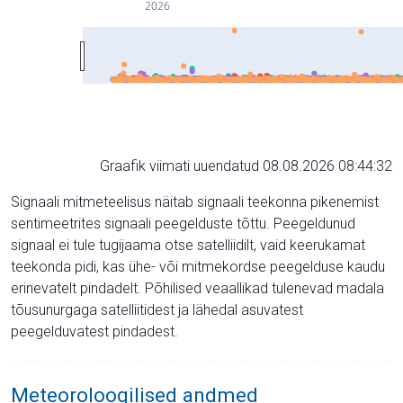
2026
Graafik viimati uuendatud 08.08.2026 08:44:32
Signaali mitmeteelisus näitab signaali teekonna pikenemist
sentimeetrites signaali peegelduste tõttu. Peegeldunud
signaal ei tule tugijaama otse satelliidilt, vaid keerukamat
teekonda pidi, kas ühe- või mitmekordse peegelduse kaudu
erinevatelt pindadelt. Põhilised veaallikad tulenevad madala
tõusunurgaga satelliitidest ja lähedal asuvatest
peegelduvatest pindadest.
Meteoroloogilised andmed