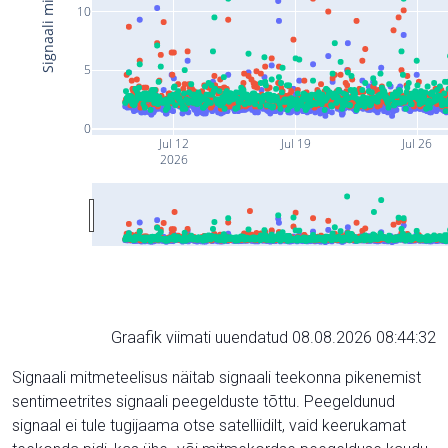
10
5
0
Jul 12
Jul 19
Jul 26
2026
Graafik viimati uuendatud 08.08.2026 08:44:32
Signaali mitmeteelisus näitab signaali teekonna pikenemist
sentimeetrites signaali peegelduste tõttu. Peegeldunud
signaal ei tule tugijaama otse satelliidilt, vaid keerukamat