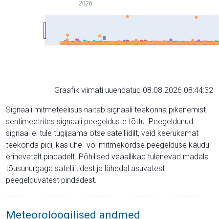
2026
Graafik viimati uuendatud 08.08.2026 08:44:32
Signaali mitmeteelisus näitab signaali teekonna pikenemist
sentimeetrites signaali peegelduste tõttu. Peegeldunud
signaal ei tule tugijaama otse satelliidilt, vaid keerukamat
teekonda pidi, kas ühe- või mitmekordse peegelduse kaudu
erinevatelt pindadelt. Põhilised veaallikad tulenevad madala
tõusunurgaga satelliitidest ja lähedal asuvatest
peegelduvatest pindadest.
Meteoroloogilised andmed