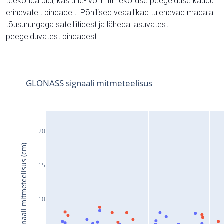
teekonda pidi, kas ühe- või mitmekordse peegelduse kaudu
erinevatelt pindadelt. Põhilised veaallikad tulenevad madala
tõusunurgaga satelliitidest ja lähedal asuvatest
peegelduvatest pindadest.
GLONASS signaali mitmeteelisus
20
Signaali mitmeteelisus (cm)
15
10