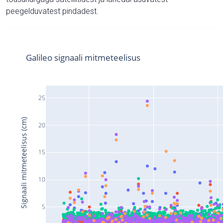
peegelduvatest pindadest.
Galileo signaali mitmeteelisus
25
Signaali mitmeteelisus (cm)
20
15
10
5