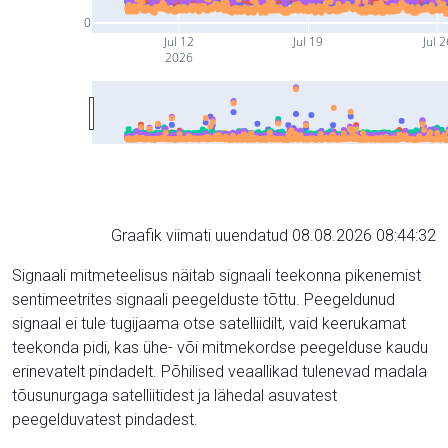
0
Jul 12
Jul 19
Jul 2
2026
Graafik viimati uuendatud 08.08.2026 08:44:32
Signaali mitmeteelisus näitab signaali teekonna pikenemist
sentimeetrites signaali peegelduste tõttu. Peegeldunud
signaal ei tule tugijaama otse satelliidilt, vaid keerukamat
teekonda pidi, kas ühe- või mitmekordse peegelduse kaudu
erinevatelt pindadelt. Põhilised veaallikad tulenevad madala
tõusunurgaga satelliitidest ja lähedal asuvatest
peegelduvatest pindadest.