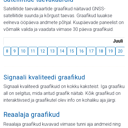
Satelliitide taevakaartide graafikud näitavad GNSS-
satelliitide suunda ja kõrgust taevas. Graafikud luuakse
eelneva ööpäeva andmete põhjal. Kuupäevade paneelist on
võimalik valida ja vaadata viimase 30 päeva graafikuid.
Juuli
8
9
10
11
12
13
14
15
16
17
18
19
20
Signaali kvaliteedi graafikud
Signaali kvaliteedi graafikuid on kokku kaksteist. Iga graafiku
all on selgitus, mida antud graafik näitab. Kõik graafikud on
interaktiivsed ja graafikutel olev info on kohaliku aja järgi.
Reaalaja graafikud
Reaalaja graafikud kuvavad viimase tunni aja andmeid ning