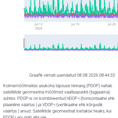
1
Jul 12
Jul 19
Jul 26
2026
Graafik viimati uuendatud 08.08.2026 08:44:33
Kolmemõõtmelise asukoha täpsuse hinnang (PDOP) näitab
satelliitide geomeetria mõõtmist vaatluspunkti (tugijaama)
suhtes. PDOP-is on kombineeritud HDOP-i (horisontaalne ehk
plaaniline väärtus ) ja VDOP-i (vertikaalne ehk kõrguslik
väärtus ) arvud. Satelliitide geomeetriat loetakse heaks, kui
PDOP-i arv jääb alla viie.