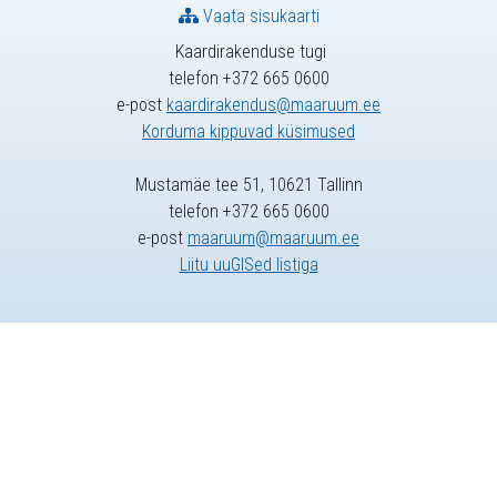
Vaata sisukaarti
Kaardirakenduse tugi
telefon +372 665 0600
e-post
kaardirakendus@maaruum.ee
Korduma kippuvad küsimused
Mustamäe tee 51, 10621 Tallinn
telefon +372 665 0600
e-post
maaruum@maaruum.ee
Liitu uuGISed listiga