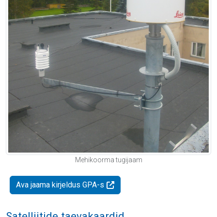
Mehikoorma tugijaam
Ava jaama kirjeldus GPA-s
Satelliitide taevakaardid