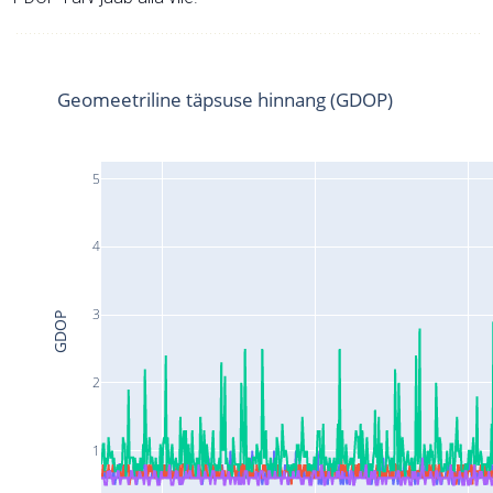
Geomeetriline täpsuse hinnang (GDOP)
5
4
3
GDOP
2
1