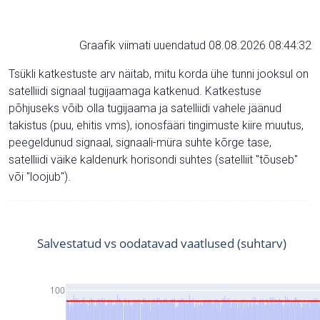
Graafik viimati uuendatud 08.08.2026 08:44:32
Tsükli katkestuste arv näitab, mitu korda ühe tunni jooksul on
satelliidi signaal tugijaamaga katkenud. Katkestuse
põhjuseks võib olla tugijaama ja satelliidi vahele jäänud
takistus (puu, ehitis vms), ionosfääri tingimuste kiire muutus,
peegeldunud signaal, signaali-müra suhte kõrge tase,
satelliidi väike kaldenurk horisondi suhtes (satelliit "tõuseb"
või "loojub").
Salvestatud vs oodatavad vaatlused (suhtarv)
100