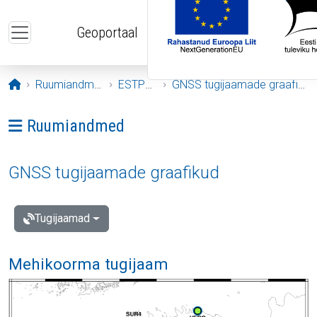
Liigu edasi põhisisu juurde
Geoportaal
Avaleht
Ruumiandmed
ESTPOS
GNSS tugijaamade graafikud
Ava menüü: Ruumiandmed
Ruumiandmed
GNSS tugijaamade graafikud
Tugijaamad
Mehikoorma tugijaam