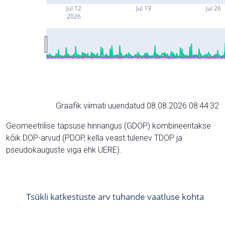
Jul 12
Jul 19
Jul 26
2026
Graafik viimati uuendatud 08.08.2026 08:44:32
Geomeetrilise täpsuse hinnangus (GDOP) kombineeritakse
kõik DOP-arvud (PDOP, kella veast tulenev TDOP ja
pseudokauguste viga ehk UERE).
Tsükli katkestuste arv tuhande vaatluse kohta