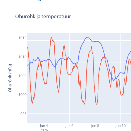
Õhurõhk ja temperatuur
1015
1010
Õhurõhk (hPa)
1005
1000
995
Jun 4
Jun 6
Jun 8
Jun 10
2026