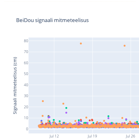
BeiDou signaali mitmeteelisus
80
70
Signaali mitmeteelisus (cm)
60
50
40
30
20
10
0
Jul 12
Jul 19
Jul 26