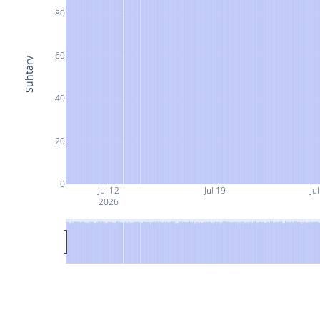
80
60
Suhtarv
40
20
0
Jul 12
Jul 19
Ju
2026