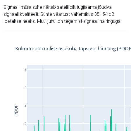
Signaali-müra suhe näitab satelliidilt tugijaama jõudva
signaali kvaliteeti. Suhte väärtust vahemikus 38–54 dB
loetakse heaks. Muul juhul on tegemist signaali häiringuga.
Kolmemõõtmelise asukoha täpsuse hinnang (PDOP
5
4
3
PDOP
2