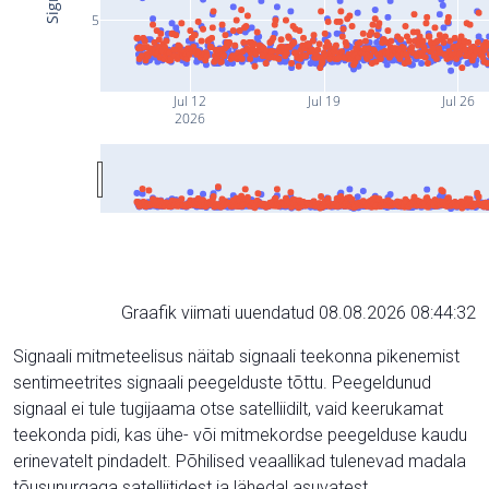
5
Jul 12
Jul 19
Jul 26
2026
Graafik viimati uuendatud 08.08.2026 08:44:32
Signaali mitmeteelisus näitab signaali teekonna pikenemist
sentimeetrites signaali peegelduste tõttu. Peegeldunud
signaal ei tule tugijaama otse satelliidilt, vaid keerukamat
teekonda pidi, kas ühe- või mitmekordse peegelduse kaudu
erinevatelt pindadelt. Põhilised veaallikad tulenevad madala
tõusunurgaga satelliitidest ja lähedal asuvatest