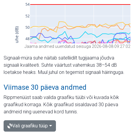
Jaama andmed uuendatud seisuga 2026-08-08 09:27:02
Signaali-müra suhe näitab satelliidilt tugijaama jõudva
signaali kvaliteeti. Suhte väärtust vahemikus 38–54 dB
loetakse heaks. Muul juhul on tegemist signaali häiringuga.
Viimase 30 päeva andmed
Rippmenüüst saab valida graafiku tüübi või kuvada kõik
graafikud korraga. Kõik graafikud sisaldavad 30 päeva
andmeid ning uuenevad kord tunnis.
Vali graafiku tüüp