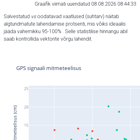
Graafik viimati uuendatud 08.08.2026 08:44:33
Salvestatud
vs
oodatavad vaatlused (suhtarv) näitab
algtundmatute lahendamise protsenti, mis võiks ideaalis
jääda vahemikku 95-100% . Selle statistilise hinnangu abil
saab kontrollida vektorite võrgu lahendit.
GPS signaali mitmeteelisus
25
20
Signaali mitmeteelisus (cm)
15