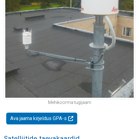
Mehikoorma tugijaam
Ava jaama kirjeldus GPA-s
Satelliitide taevakaardid