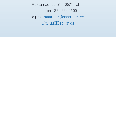
Mustamäe tee 51, 10621 Tallinn
telefon +372 665 0600
e-post
maaruum@maaruum.ee
Liitu uuGISed listiga