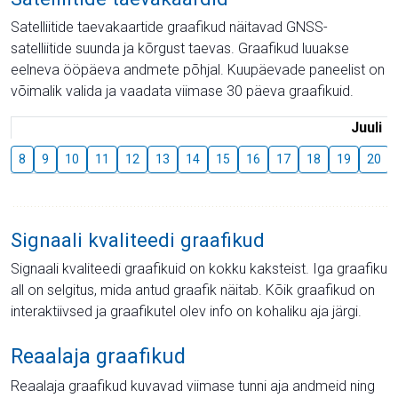
Satelliitide taevakaartide graafikud näitavad GNSS-
satelliitide suunda ja kõrgust taevas. Graafikud luuakse
eelneva ööpäeva andmete põhjal. Kuupäevade paneelist on
võimalik valida ja vaadata viimase 30 päeva graafikuid.
Juuli
8
9
10
11
12
13
14
15
16
17
18
19
20
Signaali kvaliteedi graafikud
Signaali kvaliteedi graafikuid on kokku kaksteist. Iga graafiku
all on selgitus, mida antud graafik näitab. Kõik graafikud on
interaktiivsed ja graafikutel olev info on kohaliku aja järgi.
Reaalaja graafikud
Reaalaja graafikud kuvavad viimase tunni aja andmeid ning