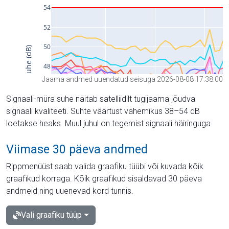
Jaama andmed uuendatud seisuga 2026-08-08 17:38:00
Signaali-müra suhe näitab satelliidilt tugijaama jõudva
signaali kvaliteeti. Suhte väärtust vahemikus 38–54 dB
loetakse heaks. Muul juhul on tegemist signaali häiringuga.
Viimase 30 päeva andmed
Rippmenüüst saab valida graafiku tüübi või kuvada kõik
graafikud korraga. Kõik graafikud sisaldavad 30 päeva
andmeid ning uuenevad kord tunnis.
Vali graafiku tüüp