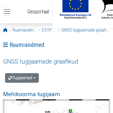
Liigu edasi põhisisu juurde
Geoportaal
Avaleht
Ruumiandmed
ESTPOS
GNSS tugijaamade graafikud
Ava menüü: Ruumiandmed
Ruumiandmed
GNSS tugijaamade graafikud
Tugijaamad
Mehikoorma tugijaam