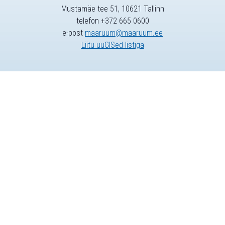
Mustamäe tee 51, 10621 Tallinn
telefon +372 665 0600
e-post
maaruum@maaruum.ee
Liitu uuGISed listiga