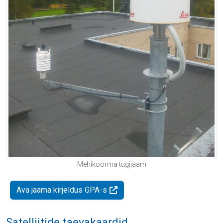
Mehikoorma tugijaam
Ava jaama kirjeldus GPA-s
Satelliitide taevakaardid