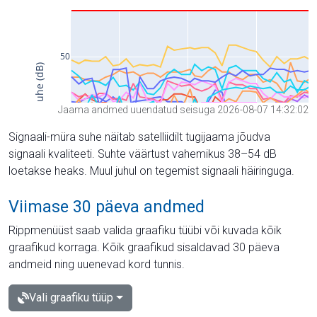
Jaama andmed uuendatud seisuga 2026-08-07 14:32:02
Signaali-müra suhe näitab satelliidilt tugijaama jõudva
signaali kvaliteeti. Suhte väärtust vahemikus 38–54 dB
loetakse heaks. Muul juhul on tegemist signaali häiringuga.
Viimase 30 päeva andmed
Rippmenüüst saab valida graafiku tüübi või kuvada kõik
graafikud korraga. Kõik graafikud sisaldavad 30 päeva
andmeid ning uuenevad kord tunnis.
Vali graafiku tüüp