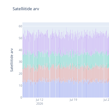
Satelliitide arv
60
50
40
Satelliitide arv
30
20
10
0
Jul 12
Jul 19
Jul 
2026