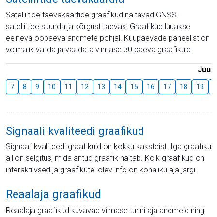
Satelliitide taevakaartide graafikud näitavad GNSS-
satelliitide suunda ja kõrgust taevas. Graafikud luuakse
eelneva ööpäeva andmete põhjal. Kuupäevade paneelist on
võimalik valida ja vaadata viimase 30 päeva graafikuid.
Juuli
7
8
9
10
11
12
13
14
15
16
17
18
19
2
Signaali kvaliteedi graafikud
Signaali kvaliteedi graafikuid on kokku kaksteist. Iga graafiku
all on selgitus, mida antud graafik näitab. Kõik graafikud on
interaktiivsed ja graafikutel olev info on kohaliku aja järgi.
Reaalaja graafikud
Reaalaja graafikud kuvavad viimase tunni aja andmeid ning