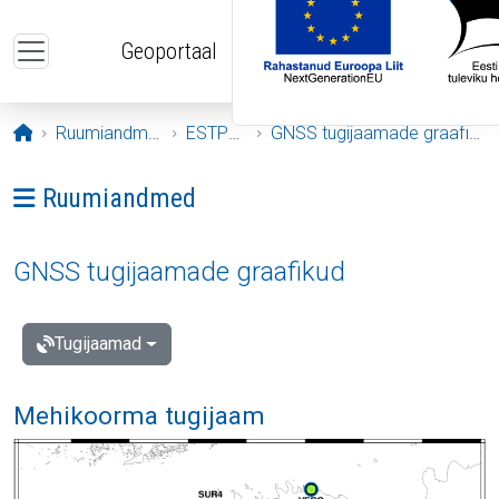
Liigu edasi põhisisu juurde
Geoportaal
Avaleht
Ruumiandmed
ESTPOS
GNSS tugijaamade graafikud
Ava menüü: Ruumiandmed
Ruumiandmed
GNSS tugijaamade graafikud
Tugijaamad
Mehikoorma tugijaam