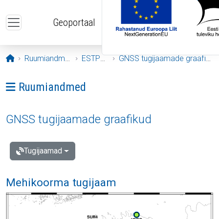
Liigu edasi põhisisu juurde
Geoportaal
Avaleht
Ruumiandmed
ESTPOS
GNSS tugijaamade graafikud
Ava menüü: Ruumiandmed
Ruumiandmed
GNSS tugijaamade graafikud
Tugijaamad
Mehikoorma tugijaam