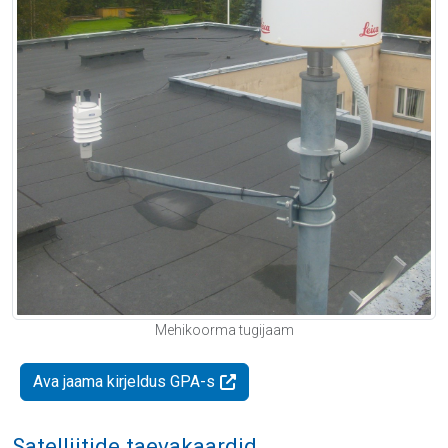
Mehikoorma tugijaam
Ava jaama kirjeldus GPA-s
Satelliitide taevakaardid