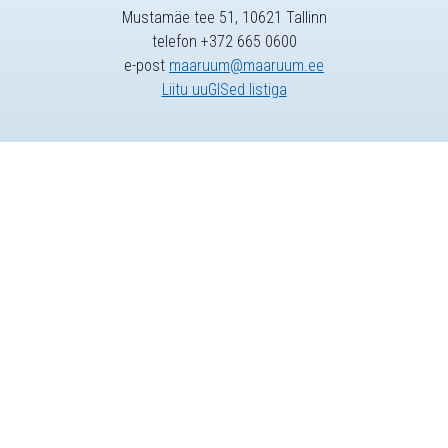
Mustamäe tee 51, 10621 Tallinn
telefon +372 665 0600
e-post
maaruum@maaruum.ee
Liitu uuGISed listiga