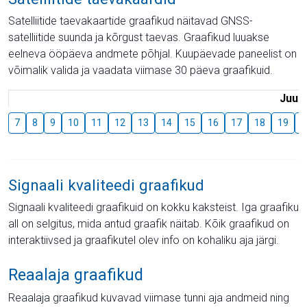
Satelliitide taevakaartide graafikud näitavad GNSS-
satelliitide suunda ja kõrgust taevas. Graafikud luuakse
eelneva ööpäeva andmete põhjal. Kuupäevade paneelist on
võimalik valida ja vaadata viimase 30 päeva graafikuid.
Juuli
7
8
9
10
11
12
13
14
15
16
17
18
19
2
Signaali kvaliteedi graafikud
Signaali kvaliteedi graafikuid on kokku kaksteist. Iga graafiku
all on selgitus, mida antud graafik näitab. Kõik graafikud on
interaktiivsed ja graafikutel olev info on kohaliku aja järgi.
Reaalaja graafikud
Reaalaja graafikud kuvavad viimase tunni aja andmeid ning