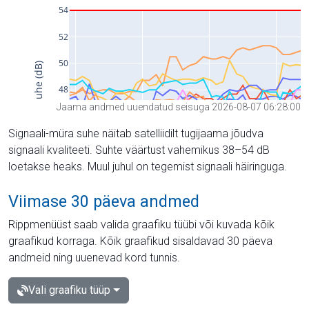
Jaama andmed uuendatud seisuga 2026-08-07 06:28:00
Signaali-müra suhe näitab satelliidilt tugijaama jõudva
signaali kvaliteeti. Suhte väärtust vahemikus 38–54 dB
loetakse heaks. Muul juhul on tegemist signaali häiringuga.
Viimase 30 päeva andmed
Rippmenüüst saab valida graafiku tüübi või kuvada kõik
graafikud korraga. Kõik graafikud sisaldavad 30 päeva
andmeid ning uuenevad kord tunnis.
Vali graafiku tüüp