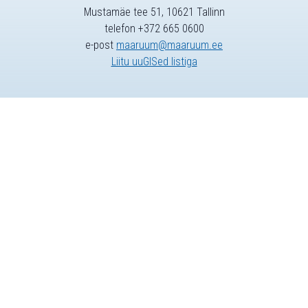
Mustamäe tee 51, 10621 Tallinn
telefon +372 665 0600
e-post
maaruum@maaruum.ee
Liitu uuGISed listiga