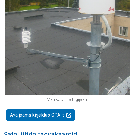
Mehikoorma tugijaam
Ava jaama kirjeldus GPA-s
Satelliitide taevakaardid