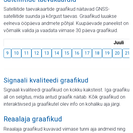
Satelliitide taevakaartide graafikud näitavad GNSS-
satelliitide suunda ja kõrgust taevas. Graafikud luuakse
eelneva ööpäeva andmete põhjal. Kuupäevade paneelist on
võimalik valida ja vaadata viimase 30 päeva graafikuid.
Juuli
9
10
11
12
13
14
15
16
17
18
19
20
21
Signaali kvaliteedi graafikud
Signaali kvaliteedi graafikuid on kokku kaksteist. Iga graafiku
all on selgitus, mida antud graafik näitab. Kõik graafikud on
interaktiivsed ja graafikutel olev info on kohaliku aja järgi.
Reaalaja graafikud
Reaalaja graafikud kuvavad viimase tunni aja andmeid ning