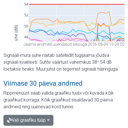
Jaama andmed uuendatud seisuga 2026-08-09 15:09:05
Signaali-müra suhe näitab satelliidilt tugijaama jõudva
signaali kvaliteeti. Suhte väärtust vahemikus 38–54 dB
loetakse heaks. Muul juhul on tegemist signaali häiringuga.
Viimase 30 päeva andmed
Rippmenüüst saab valida graafiku tüübi või kuvada kõik
graafikud korraga. Kõik graafikud sisaldavad 30 päeva
andmeid ning uuenevad kord tunnis.
Vali graafiku tüüp