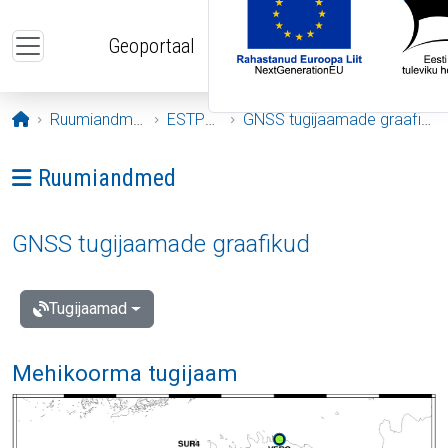
Liigu edasi põhisisu juurde
Geoportaal
Avaleht
Ruumiandmed
ESTPOS
GNSS tugijaamade graafikud
Ava menüü: Ruumiandmed
Ruumiandmed
GNSS tugijaamade graafikud
Tugijaamad
Mehikoorma tugijaam