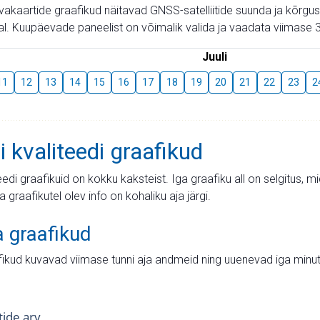
aevakaartide graafikud näitavad GNSS-satelliitide suunda ja kõr
l. Kuupäevade paneelist on võimalik valida ja vaadata viimase 3
Juuli
11
12
13
14
15
16
17
18
19
20
21
22
23
2
i kvaliteedi graafikud
teedi graafikuid on kokku kaksteist. Iga graafiku all on selgitus, 
ja graafikutel olev info on kohaliku aja järgi.
a graafikud
fikud kuvavad viimase tunni aja andmeid ning uuenevad iga minut