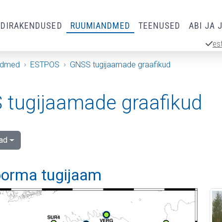
RDIRAKENDUSED
RUUMIANDMED
TEENUSED
ABI JA 
es
ndmed
ESTPOS
GNSS tugijaamade graafikud
tugijaamade graafikud
ad
orma tugijaam