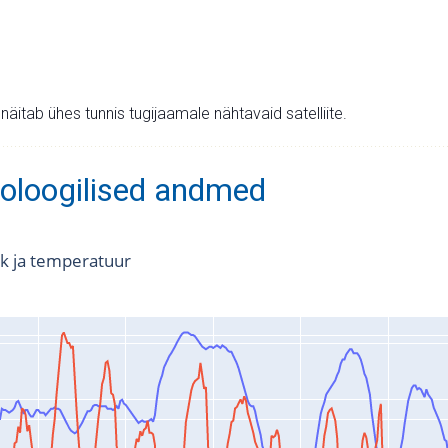
v näitab ühes tunnis tugijaamale nähtavaid satelliite.
oloogilised andmed
k ja temperatuur