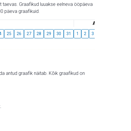
gust taevas. Graafikud luuakse eelneva ööpäeva
0 päeva graafikuid.
August
4
25
26
27
28
29
30
31
1
2
3
4
5
6
7
mida antud graafik näitab. Kõik graafikud on
.