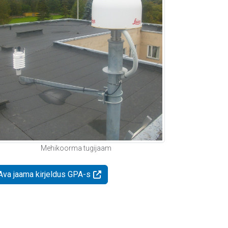
Mehikoorma tugijaam
Ava jaama kirjeldus GPA-s