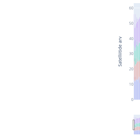
60
50
40
Satelliitide arv
30
20
10
0