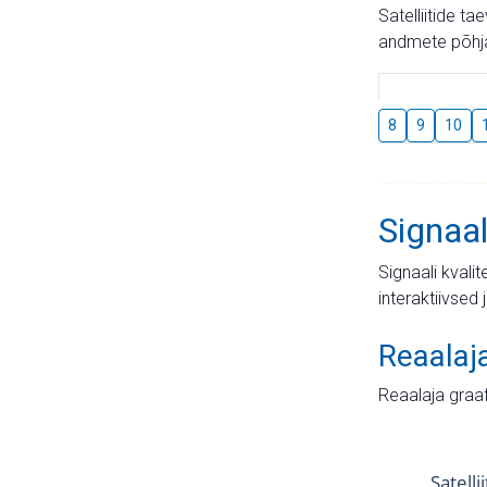
Satelliitide t
andmete põhja
8
9
10
Signaal
Signaali kvali
interaktiivsed 
Reaalaj
Reaalaja graa