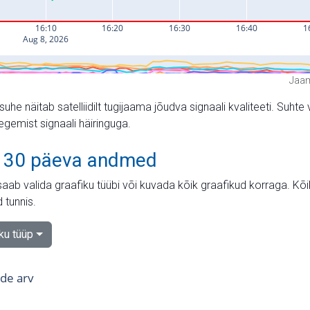
Jaam
suhe näitab satelliidilt tugijaama jõudva signaali kvaliteeti. Su
tegemist signaali häiringuga.
 30 päeva andmed
aab valida graafiku tüübi või kuvada kõik graafikud korraga. Kõ
 tunnis.
iku tüüp
tide arv