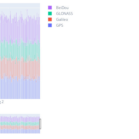
BeiDou
GLONASS
Galileo
GPS
g 2