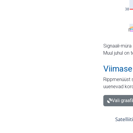
Signaali-müra 
Muul juhul on 
Viimase
Rippmenüüst s
uuenevad kord
Vali graaf
Satellii