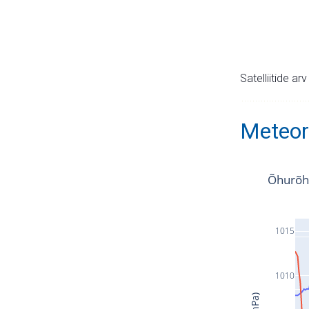
Satelliitide ar
Meteor
Õhurõh
1015
1010