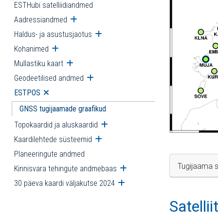
ESTHubi satelliidiandmed
Aadressiandmed
Ava alammenüü
Haldus- ja asustusjaotus
Ava alammenüü
Kohanimed
Ava alammenüü
Mullastiku kaart
Ava alammenüü
Geodeetilised andmed
Ava alammenüü
ESTPOS
Ava alammenüü
GNSS tugijaamade graafikud
Topokaardid ja aluskaardid
Ava alammenüü
Kaardilehtede süsteemid
Ava alammenüü
Planeeringute andmed
Tugijaama s
Kinnisvara tehingute andmebaas
Ava alammenüü
30 päeva kaardi väljakutse 2024
Ava alammenüü
Satelli