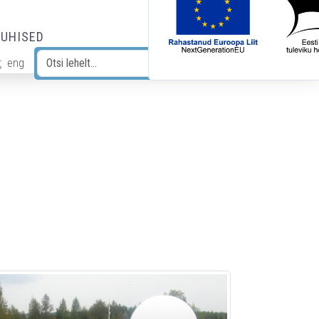
JUHISED
t
eng
Otsi