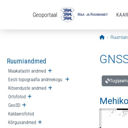
Liigu edasi põhisisu juurde
Geoportaal
KAA
Avaleht
Ruumia
GNSS 
Ruumiandmed
Maakatastri andmed
Ava alammenüü
Eesti topograafia andmekogu
Ava alammenüü
Tugijaam
Kitsenduste andmed
Ava alammenüü
Ortofotod
Ava alammenüü
Mehiko
Geo3D
Ava alammenüü
Kaldaerofotod
Kõrgusandmed
Ava alammenüü