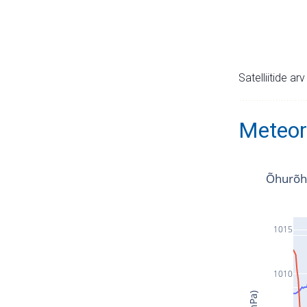
Satelliitide ar
Meteor
Õhurõh
1015
1010