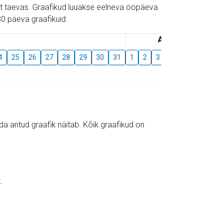
gust taevas. Graafikud luuakse eelneva ööpäeva
0 päeva graafikuid.
August
4
25
26
27
28
29
30
31
1
2
3
4
5
6
7
mida antud graafik näitab. Kõik graafikud on
.