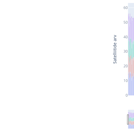
60
50
40
Satelliitide arv
30
20
10
0