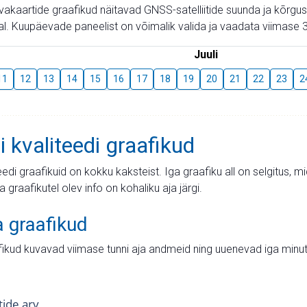
aevakaartide graafikud näitavad GNSS-satelliitide suunda ja kõr
l. Kuupäevade paneelist on võimalik valida ja vaadata viimase 3
Juuli
11
12
13
14
15
16
17
18
19
20
21
22
23
2
i kvaliteedi graafikud
teedi graafikuid on kokku kaksteist. Iga graafiku all on selgitus, 
ja graafikutel olev info on kohaliku aja järgi.
a graafikud
fikud kuvavad viimase tunni aja andmeid ning uuenevad iga minut