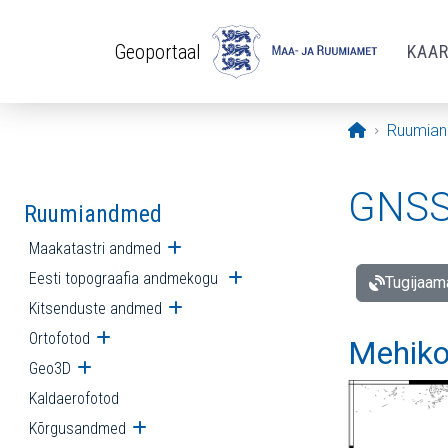
Liigu edasi põhisisu juurde
Geoportaal
KAA
Avaleht
Ruumia
GNSS 
Ruumiandmed
Maakatastri andmed
Ava alammenüü
Eesti topograafia andmekogu
Ava alammenüü
Tugijaam
Kitsenduste andmed
Ava alammenüü
Ortofotod
Ava alammenüü
Mehiko
Geo3D
Ava alammenüü
Kaldaerofotod
Kõrgusandmed
Ava alammenüü