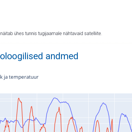
v näitab ühes tunnis tugijaamale nähtavaid satelliite.
oloogilised andmed
k ja temperatuur