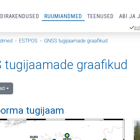
RDIRAKENDUSED
RUUMIANDMED
TEENUSED
ABI JA 
es
ndmed
ESTPOS
GNSS tugijaamade graafikud
tugijaamade graafikud
ad
orma tugijaam