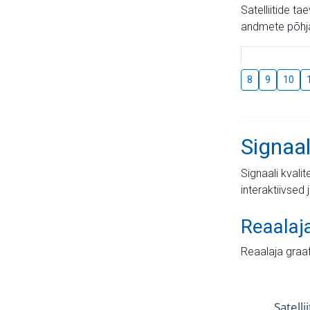
Satelliitide t
andmete põhja
8
9
10
Signaal
Signaali kvali
interaktiivsed 
Reaalaj
Reaalaja graa