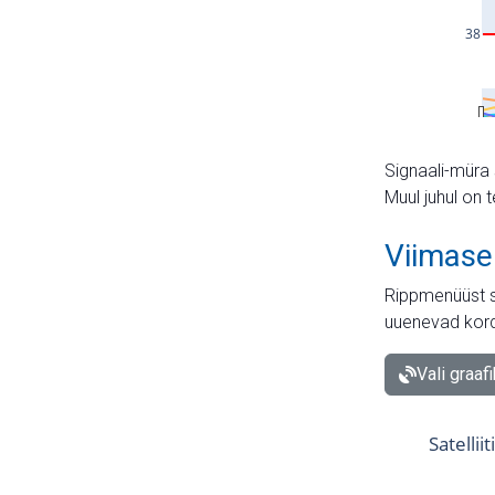
Signaali-müra 
Muul juhul on 
Viimase
Rippmenüüst s
uuenevad kord
Vali graaf
Satellii