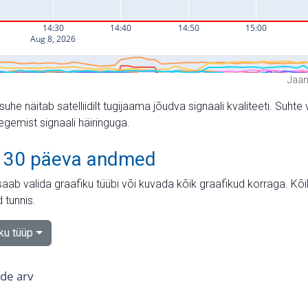
Jaam
suhe näitab satelliidilt tugijaama jõudva signaali kvaliteeti. Su
tegemist signaali häiringuga.
 30 päeva andmed
aab valida graafiku tüübi või kuvada kõik graafikud korraga. Kõ
 tunnis.
iku tüüp
tide arv