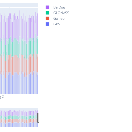
BeiDou
GLONASS
Galileo
GPS
g 2