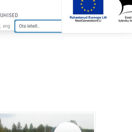
JUHISED
t
eng
Otsi