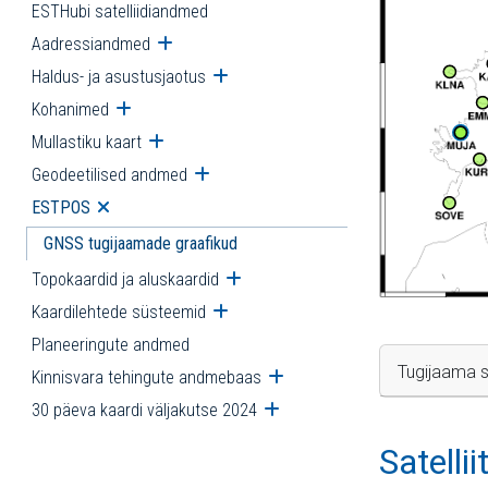
ESTHubi satelliidiandmed
Aadressiandmed
Ava alammenüü
Haldus- ja asustusjaotus
Ava alammenüü
Kohanimed
Ava alammenüü
Mullastiku kaart
Ava alammenüü
Geodeetilised andmed
Ava alammenüü
ESTPOS
Ava alammenüü
GNSS tugijaamade graafikud
Topokaardid ja aluskaardid
Ava alammenüü
Kaardilehtede süsteemid
Ava alammenüü
Planeeringute andmed
Tugijaama s
Kinnisvara tehingute andmebaas
Ava alammenüü
30 päeva kaardi väljakutse 2024
Ava alammenüü
Satelli