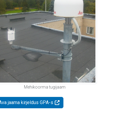
Mehikoorma tugijaam
Ava jaama kirjeldus GPA-s