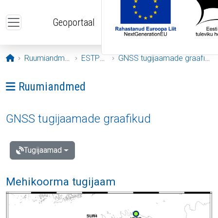
Liigu edasi põhisisu juurde
Geoportaal
Avaleht
Ruumiandmed
ESTPOS
GNSS tugijaamade graafikud
Ava menüü: Ruumiandmed
Ruumiandmed
GNSS tugijaamade graafikud
Tugijaamad
Mehikoorma tugijaam