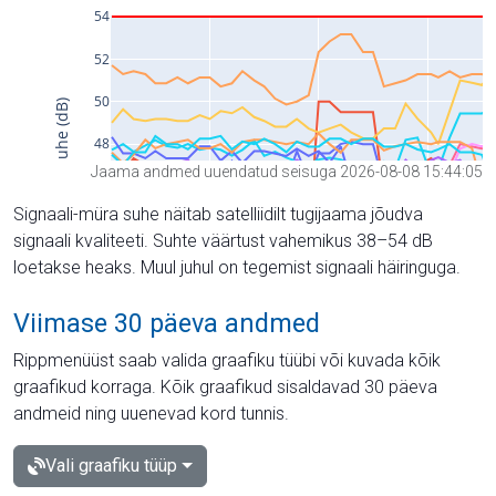
Jaama andmed uuendatud seisuga 2026-08-08 15:44:05
Signaali-müra suhe näitab satelliidilt tugijaama jõudva
signaali kvaliteeti. Suhte väärtust vahemikus 38–54 dB
loetakse heaks. Muul juhul on tegemist signaali häiringuga.
Viimase 30 päeva andmed
Rippmenüüst saab valida graafiku tüübi või kuvada kõik
graafikud korraga. Kõik graafikud sisaldavad 30 päeva
andmeid ning uuenevad kord tunnis.
Vali graafiku tüüp