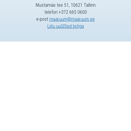
Mustamäe tee 51, 10621 Tallinn
telefon +372 665 0600
e-post
maaruum@maaruum.ee
Liitu uuGISed listiga