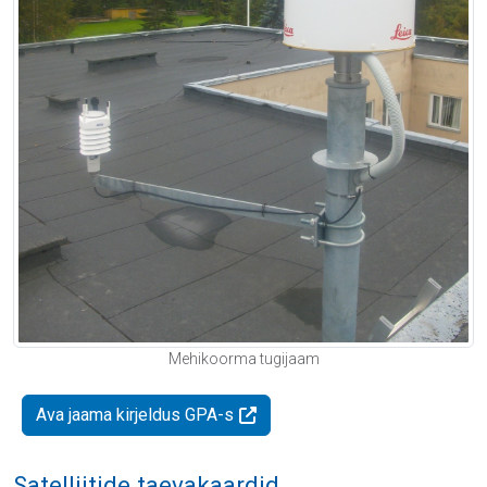
Mehikoorma tugijaam
Ava jaama kirjeldus GPA-s
Satelliitide taevakaardid