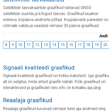
Satelliitide taevakaartide graafikud näitavad GNSS-
satelliitide suunda ja kõrgust taevas. Graafikud luuakse
eelneva ööpäeva andmete põhjal. Kuupäevade paneelist on
võimalik valida ja vaadata viimase 30 päeva graafikuid.
Juuli
8
9
10
11
12
13
14
15
16
17
18
19
20
Signaali kvaliteedi graafikud
Signaali kvaliteedi graafikuid on kokku kaksteist. Iga graafiku
all on selgitus, mida antud graafik näitab. Kõik graafikud on
interaktiivsed ja graafikutel olev info on kohaliku aja järgi.
Reaalaja graafikud
Reaalaja graafikud kuvavad viimase tunni aja andmeid ning