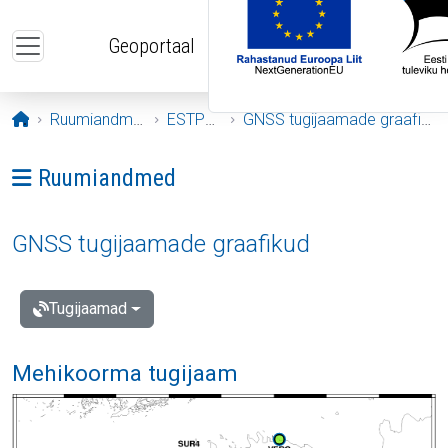
Liigu edasi põhisisu juurde
Geoportaal
Avaleht
Ruumiandmed
ESTPOS
GNSS tugijaamade graafikud
Ava menüü: Ruumiandmed
Ruumiandmed
GNSS tugijaamade graafikud
Tugijaamad
Mehikoorma tugijaam