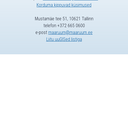
Korduma kippuvad küsimused
Mustamäe tee 51, 10621 Tallinn
telefon +372 665 0600
e-post
maaruum@maaruum.ee
Liitu uuGISed listiga