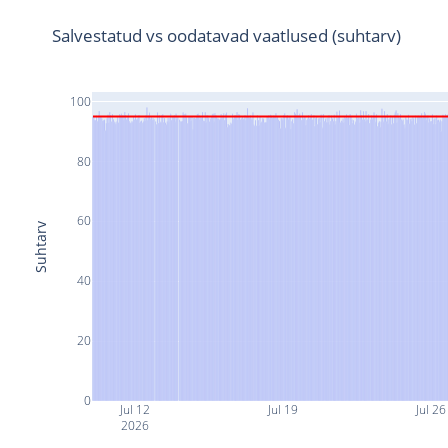
Salvestatud vs oodatavad vaatlused (suhtarv)
100
80
60
Suhtarv
40
20
0
Jul 12
Jul 19
Jul 26
2026