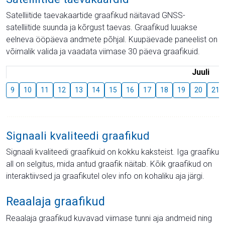
Satelliitide taevakaartide graafikud näitavad GNSS-
satelliitide suunda ja kõrgust taevas. Graafikud luuakse
eelneva ööpäeva andmete põhjal. Kuupäevade paneelist on
võimalik valida ja vaadata viimase 30 päeva graafikuid.
Juuli
9
10
11
12
13
14
15
16
17
18
19
20
21
Signaali kvaliteedi graafikud
Signaali kvaliteedi graafikuid on kokku kaksteist. Iga graafiku
all on selgitus, mida antud graafik näitab. Kõik graafikud on
interaktiivsed ja graafikutel olev info on kohaliku aja järgi.
Reaalaja graafikud
Reaalaja graafikud kuvavad viimase tunni aja andmeid ning