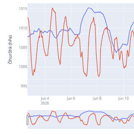
1015
1010
Õhurõhk (hPa)
1005
1000
995
Jun 4
Jun 6
Jun 8
Jun 10
2026