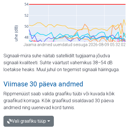
Jaama andmed uuendatud seisuga 2026-08-09 05:32:02
Signaali-müra suhe näitab satelliidilt tugijaama jõudva
signaali kvaliteeti. Suhte väärtust vahemikus 38–54 dB
loetakse heaks. Muul juhul on tegemist signaali häiringuga.
Viimase 30 päeva andmed
Rippmenüüst saab valida graafiku tüübi või kuvada kõik
graafikud korraga. Kõik graafikud sisaldavad 30 päeva
andmeid ning uuenevad kord tunnis.
Vali graafiku tüüp