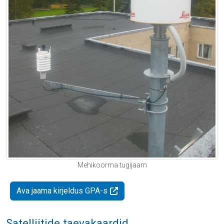
Mehikoorma tugijaam
Ava jaama kirjeldus GPA-s
Satelliitide taevakaardid