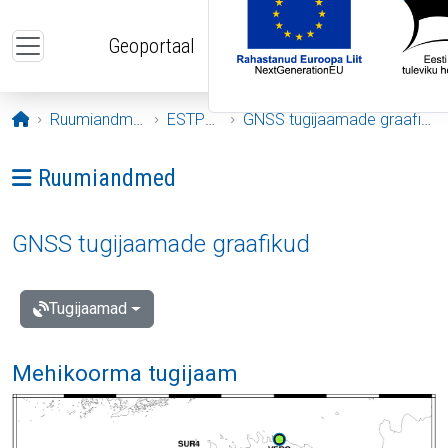
Liigu edasi põhisisu juurde
Geoportaal
Avaleht
Ruumiandmed
ESTPOS
GNSS tugijaamade graafikud
Ava menüü: Ruumiandmed
Ruumiandmed
GNSS tugijaamade graafikud
Tugijaamad
Mehikoorma tugijaam