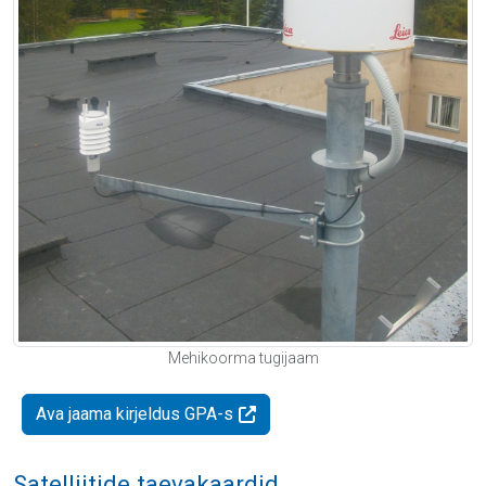
Mehikoorma tugijaam
Ava jaama kirjeldus GPA-s
Satelliitide taevakaardid