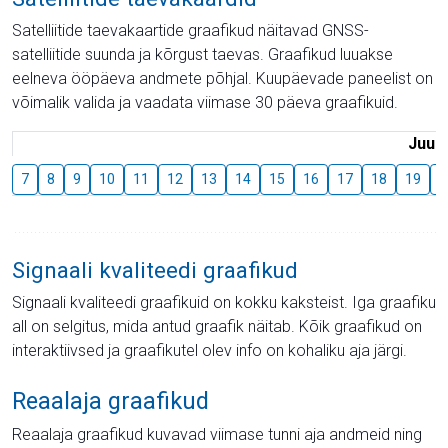
Satelliitide taevakaartide graafikud näitavad GNSS-
satelliitide suunda ja kõrgust taevas. Graafikud luuakse
eelneva ööpäeva andmete põhjal. Kuupäevade paneelist on
võimalik valida ja vaadata viimase 30 päeva graafikuid.
Juuli
7
8
9
10
11
12
13
14
15
16
17
18
19
2
Signaali kvaliteedi graafikud
Signaali kvaliteedi graafikuid on kokku kaksteist. Iga graafiku
all on selgitus, mida antud graafik näitab. Kõik graafikud on
interaktiivsed ja graafikutel olev info on kohaliku aja järgi.
Reaalaja graafikud
Reaalaja graafikud kuvavad viimase tunni aja andmeid ning