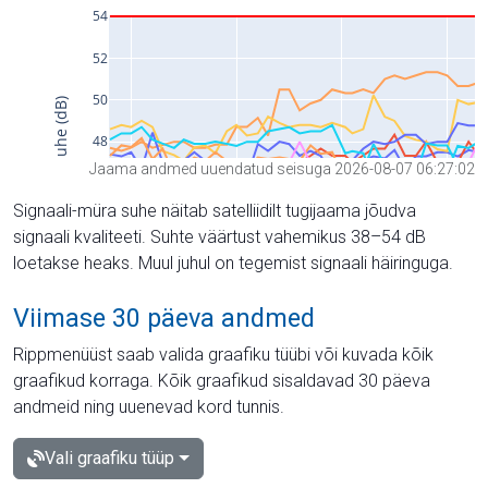
Jaama andmed uuendatud seisuga 2026-08-07 06:27:02
Signaali-müra suhe näitab satelliidilt tugijaama jõudva
signaali kvaliteeti. Suhte väärtust vahemikus 38–54 dB
loetakse heaks. Muul juhul on tegemist signaali häiringuga.
Viimase 30 päeva andmed
Rippmenüüst saab valida graafiku tüübi või kuvada kõik
graafikud korraga. Kõik graafikud sisaldavad 30 päeva
andmeid ning uuenevad kord tunnis.
Vali graafiku tüüp