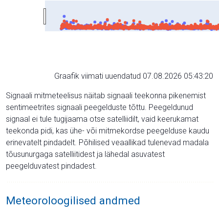
Graafik viimati uuendatud 07.08.2026 05:43:20
Signaali mitmeteelisus näitab signaali teekonna pikenemist
sentimeetrites signaali peegelduste tõttu. Peegeldunud
signaal ei tule tugijaama otse satelliidilt, vaid keerukamat
teekonda pidi, kas ühe- või mitmekordse peegelduse kaudu
erinevatelt pindadelt. Põhilised veaallikad tulenevad madala
tõusunurgaga satelliitidest ja lähedal asuvatest
peegelduvatest pindadest.
Meteoroloogilised andmed