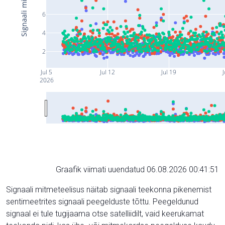
6
4
2
Jul 5
Jul 12
Jul 19
J
2026
Graafik viimati uuendatud 06.08.2026 00:41:51
Signaali mitmeteelisus näitab signaali teekonna pikenemist
sentimeetrites signaali peegelduste tõttu. Peegeldunud
signaal ei tule tugijaama otse satelliidilt, vaid keerukamat