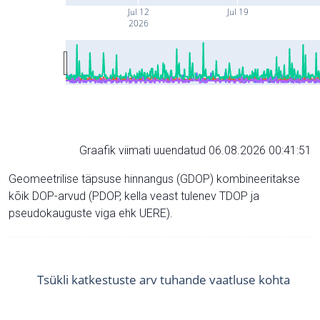
Jul 12
Jul 19
2026
Graafik viimati uuendatud 06.08.2026 00:41:51
Geomeetrilise täpsuse hinnangus (GDOP) kombineeritakse
kõik DOP-arvud (PDOP, kella veast tulenev TDOP ja
pseudokauguste viga ehk UERE).
Tsükli katkestuste arv tuhande vaatluse kohta