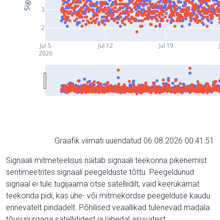
3
2
Jul 5
Jul 12
Jul 19
2026
Graafik viimati uuendatud 06.08.2026 00:41:51
Signaali mitmeteelisus näitab signaali teekonna pikenemist
sentimeetrites signaali peegelduste tõttu. Peegeldunud
signaal ei tule tugijaama otse satelliidilt, vaid keerukamat
teekonda pidi, kas ühe- või mitmekordse peegelduse kaudu
erinevatelt pindadelt. Põhilised veaallikad tulenevad madala
tõusunurgaga satelliitidest ja lähedal asuvatest