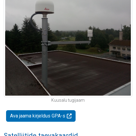
Kuusalu tugijaam
Ava jaama kirjeldus GPA-s
Satelliitide taevakaardid