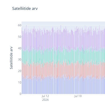
Satelliitide arv
60
50
40
Satelliitide arv
30
20
10
0
Jul 12
Jul 19
2026