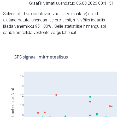
Graafik viimati uuendatud 06.08.2026 00:41:51
Salvestatud
vs
oodatavad vaatlused (suhtarv) näitab
algtundmatute lahendamise protsenti, mis võiks ideaalis
jääda vahemikku 95-100% . Selle statistilise hinnangu abil
saab kontrollida vektorite võrgu lahendit.
GPS signaali mitmeteelisus
16
14
Signaali mitmeteelisus (cm)
12
10
8