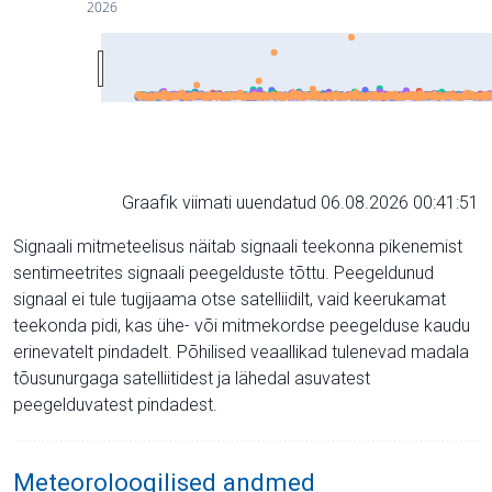
2026
Graafik viimati uuendatud 06.08.2026 00:41:51
Signaali mitmeteelisus näitab signaali teekonna pikenemist
sentimeetrites signaali peegelduste tõttu. Peegeldunud
signaal ei tule tugijaama otse satelliidilt, vaid keerukamat
teekonda pidi, kas ühe- või mitmekordse peegelduse kaudu
erinevatelt pindadelt. Põhilised veaallikad tulenevad madala
tõusunurgaga satelliitidest ja lähedal asuvatest
peegelduvatest pindadest.
Meteoroloogilised andmed