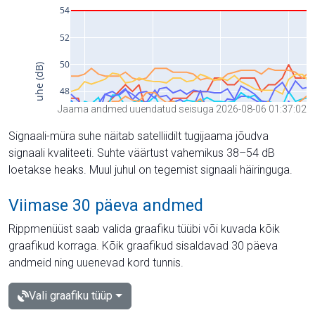
Jaama andmed uuendatud seisuga 2026-08-06 01:37:02
Signaali-müra suhe näitab satelliidilt tugijaama jõudva
signaali kvaliteeti. Suhte väärtust vahemikus 38–54 dB
loetakse heaks. Muul juhul on tegemist signaali häiringuga.
Viimase 30 päeva andmed
Rippmenüüst saab valida graafiku tüübi või kuvada kõik
graafikud korraga. Kõik graafikud sisaldavad 30 päeva
andmeid ning uuenevad kord tunnis.
Vali graafiku tüüp