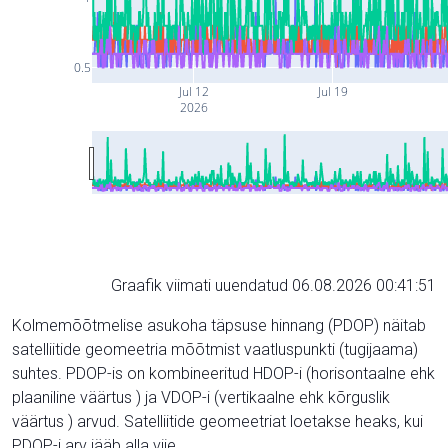
0.5
Jul 12
Jul 19
2026
Graafik viimati uuendatud 06.08.2026 00:41:51
Kolmemõõtmelise asukoha täpsuse hinnang (PDOP) näitab
satelliitide geomeetria mõõtmist vaatluspunkti (tugijaama)
suhtes. PDOP-is on kombineeritud HDOP-i (horisontaalne ehk
plaaniline väärtus ) ja VDOP-i (vertikaalne ehk kõrguslik
väärtus ) arvud. Satelliitide geomeetriat loetakse heaks, kui
PDOP-i arv jääb alla viie.