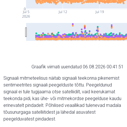
0
Jul 5
Jul 12
Jul 19
2026
Graafik viimati uuendatud 06.08.2026 00:41:51
Signaali mitmeteelisus näitab signaali teekonna pikenemist
sentimeetrites signaali peegelduste tõttu. Peegeldunud
signaal ei tule tugijaama otse satelliidilt, vaid keerukamat
teekonda pidi, kas ühe- või mitmekordse peegelduse kaudu
erinevatelt pindadelt. Põhilised veaallikad tulenevad madala
tõusunurgaga satelliitidest ja lähedal asuvatest
peegelduvatest pindadest.