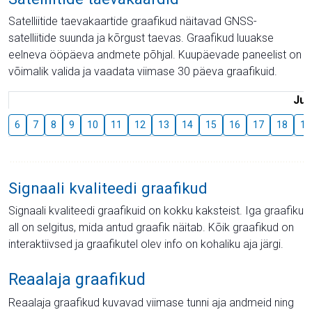
Satelliitide taevakaartide graafikud näitavad GNSS-
satelliitide suunda ja kõrgust taevas. Graafikud luuakse
eelneva ööpäeva andmete põhjal. Kuupäevade paneelist on
võimalik valida ja vaadata viimase 30 päeva graafikuid.
Juu
6
7
8
9
10
11
12
13
14
15
16
17
18
19
Signaali kvaliteedi graafikud
Signaali kvaliteedi graafikuid on kokku kaksteist. Iga graafiku
all on selgitus, mida antud graafik näitab. Kõik graafikud on
interaktiivsed ja graafikutel olev info on kohaliku aja järgi.
Reaalaja graafikud
Reaalaja graafikud kuvavad viimase tunni aja andmeid ning