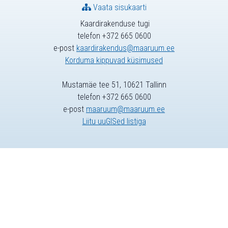
Vaata sisukaarti
Kaardirakenduse tugi
telefon +372 665 0600
e-post
kaardirakendus@maaruum.ee
Korduma kippuvad küsimused
Mustamäe tee 51, 10621 Tallinn
telefon +372 665 0600
e-post
maaruum@maaruum.ee
Liitu uuGISed listiga