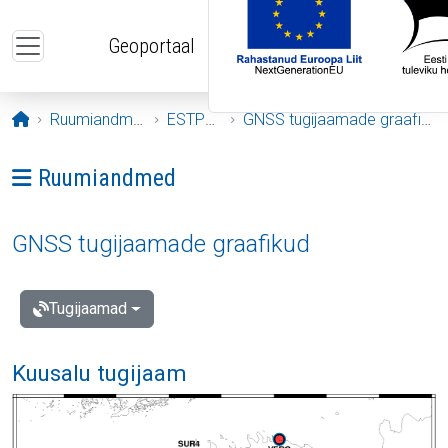
Liigu edasi põhisisu juurde
Geoportaal
Avaleht
Ruumiandmed
ESTPOS
GNSS tugijaamade graafikud
Ava menüü: Ruumiandmed
Ruumiandmed
GNSS tugijaamade graafikud
Tugijaamad
Kuusalu tugijaam