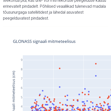
teekonda pidi, kas ühe- või mitmekordse peegelduse kaudu
erinevatelt pindadelt. Põhilised veaallikad tulenevad madala
tõusunurgaga satelliitidest ja lähedal asuvatest
peegelduvatest pindadest.
GLONASS signaali mitmeteelisus
9
8
Signaali mitmeteelisus (cm)
7
6
5
4