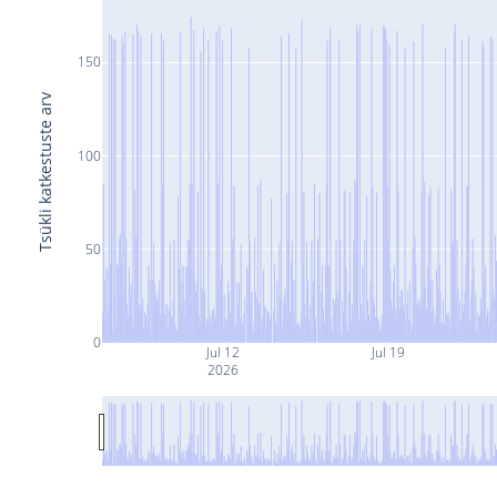
150
Tsükli katkestuste arv
100
50
0
Jul 12
Jul 19
2026