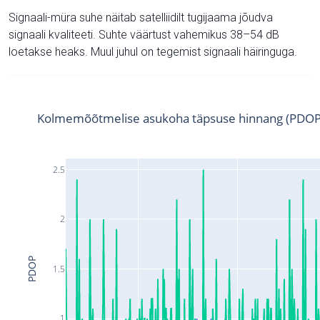
Signaali-müra suhe näitab satelliidilt tugijaama jõudva
signaali kvaliteeti. Suhte väärtust vahemikus 38–54 dB
loetakse heaks. Muul juhul on tegemist signaali häiringuga.
Kolmemõõtmelise asukoha täpsuse hinnang (PDOP
2.5
2
PDOP
1.5
1