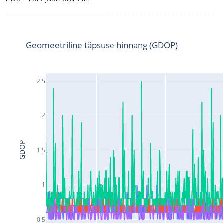
Geomeetriline täpsuse hinnang (GDOP)
2.5
2
GDOP
1.5
1
0.5