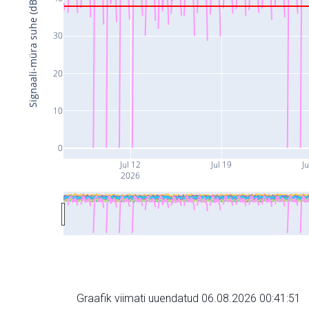
Signaali-müra suhe (dB)
30
20
10
0
Jul 12
Jul 19
Ju
2026
Graafik viimati uuendatud 06.08.2026 00:41:51