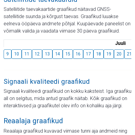
Satelliitide taevakaartide graafikud näitavad GNSS-
satelliitide suunda ja kõrgust taevas. Graafikud luuakse
eelneva ööpäeva andmete põhjal. Kuupäevade paneelist on
võimalik valida ja vaadata viimase 30 päeva graafikuid.
Juuli
9
10
11
12
13
14
15
16
17
18
19
20
21
Signaali kvaliteedi graafikud
Signaali kvaliteedi graafikuid on kokku kaksteist. Iga graafiku
all on selgitus, mida antud graafik näitab. Kõik graafikud on
interaktiivsed ja graafikutel olev info on kohaliku aja järgi.
Reaalaja graafikud
Reaalaja graafikud kuvavad viimase tunni aja andmeid ning