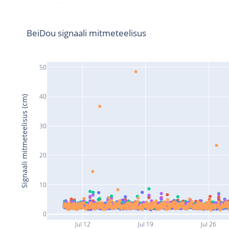
BeiDou signaali mitmeteelisus
50
40
Signaali mitmeteelisus (cm)
30
20
10
0
Jul 12
Jul 19
Jul 26