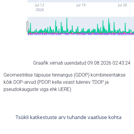
Jul 12
Jul 19
Jul 26
2026
Graafik viimati uuendatud 09.08.2026 02:43:24
Geomeetrilise täpsuse hinnangus (GDOP) kombineeritakse
kõik DOP-arvud (PDOP, kella veast tulenev TDOP ja
pseudokauguste viga ehk UERE).
Tsükli katkestuste arv tuhande vaatluse kohta