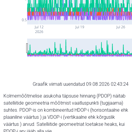
0.5
Jul 12
Jul 19
Jul 26
2026
Graafik viimati uuendatud 09.08.2026 02:43:24
Kolmemõõtmelise asukoha täpsuse hinnang (PDOP) näitab
satelliitide geomeetria mõõtmist vaatluspunkti (tugijaama)
suhtes. PDOP-is on kombineeritud HDOP-i (horisontaalne ehk
plaaniline väärtus ) ja VDOP-i (vertikaalne ehk kõrguslik
väärtus ) arvud. Satelliitide geomeetriat loetakse heaks, kui
PDOP-i arv jääb alla viie.