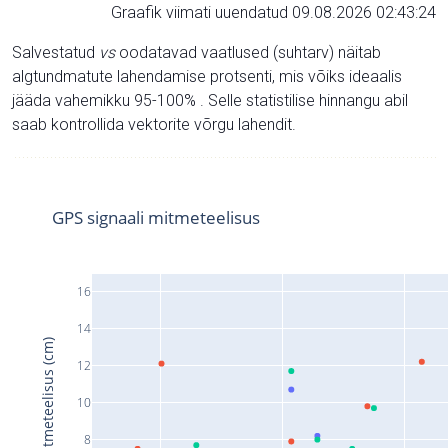
Graafik viimati uuendatud 09.08.2026 02:43:24
Salvestatud
vs
oodatavad vaatlused (suhtarv) näitab
algtundmatute lahendamise protsenti, mis võiks ideaalis
jääda vahemikku 95-100% . Selle statistilise hinnangu abil
saab kontrollida vektorite võrgu lahendit.
GPS signaali mitmeteelisus
16
14
Signaali mitmeteelisus (cm)
12
10
8