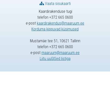
Vaata sisukaarti
Kaardirakenduse tugi
telefon +372 665 0600
e-post
kaardirakendus@maaruum.ee
Korduma kippuvad küsimused
Mustamäe tee 51, 10621 Tallinn
telefon +372 665 0600
e-post
maaruum@maaruum.ee
Liitu uuGISed listiga