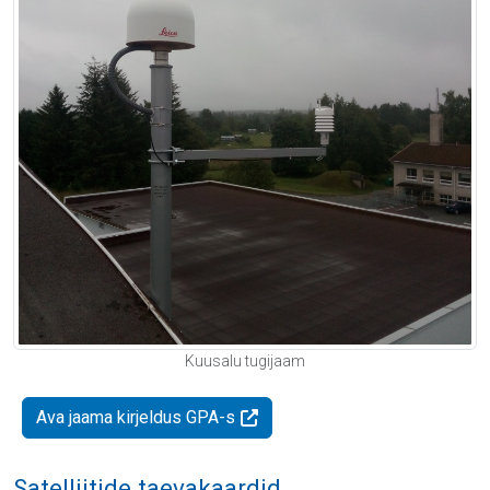
Kuusalu tugijaam
Ava jaama kirjeldus GPA-s
Satelliitide taevakaardid