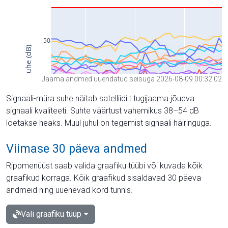
Jaama andmed uuendatud seisuga 2026-08-09 00:32:02
Signaali-müra suhe näitab satelliidilt tugijaama jõudva
signaali kvaliteeti. Suhte väärtust vahemikus 38–54 dB
loetakse heaks. Muul juhul on tegemist signaali häiringuga.
Viimase 30 päeva andmed
Rippmenüüst saab valida graafiku tüübi või kuvada kõik
graafikud korraga. Kõik graafikud sisaldavad 30 päeva
andmeid ning uuenevad kord tunnis.
Vali graafiku tüüp