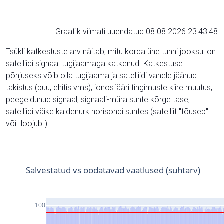
Graafik viimati uuendatud 08.08.2026 23:43:48
Tsükli katkestuste arv näitab, mitu korda ühe tunni jooksul on
satelliidi signaal tugijaamaga katkenud. Katkestuse
põhjuseks võib olla tugijaama ja satelliidi vahele jäänud
takistus (puu, ehitis vms), ionosfääri tingimuste kiire muutus,
peegeldunud signaal, signaali-müra suhte kõrge tase,
satelliidi väike kaldenurk horisondi suhtes (satelliit "tõuseb"
või "loojub").
Salvestatud vs oodatavad vaatlused (suhtarv)
100