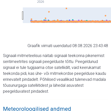
2026
Graafik viimati uuendatud 08.08.2026 23:43:48
Signaali mitmeteelisus näitab signaali teekonna pikenemist
sentimeetrites signaali peegelduste tõttu. Peegeldunud
signaal ei tule tugijaama otse satelliidilt, vaid keerukamat
teekonda pidi, kas ühe- või mitmekordse peegelduse kaudu
erinevatelt pindadelt. Põhilised veaallikad tulenevad madala
tõusunurgaga satelliitidest ja lähedal asuvatest
peegelduvatest pindadest.
Meteoroloogilised andmed