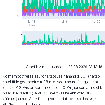
0.5
Jul 12
Jul 19
Jul 26
2026
Graafik viimati uuendatud 08.08.2026 23:43:48
Kolmemõõtmelise asukoha täpsuse hinnang (PDOP) näitab
satelliitide geomeetria mõõtmist vaatluspunkti (tugijaama)
suhtes. PDOP-is on kombineeritud HDOP-i (horisontaalne ehk
plaaniline väärtus ) ja VDOP-i (vertikaalne ehk kõrguslik
väärtus ) arvud. Satelliitide geomeetriat loetakse heaks, kui
PDOP-i arv jääb alla viie.