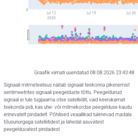
0
Jul 12
Jul 19
Jul 26
2026
Graafik viimati uuendatud 08.08.2026 23:43:48
Signaali mitmeteelisus näitab signaali teekonna pikenemist
sentimeetrites signaali peegelduste tõttu. Peegeldunud
signaal ei tule tugijaama otse satelliidilt, vaid keerukamat
teekonda pidi, kas ühe- või mitmekordse peegelduse kaudu
erinevatelt pindadelt. Põhilised veaallikad tulenevad madala
tõusunurgaga satelliitidest ja lähedal asuvatest
peegelduvatest pindadest.