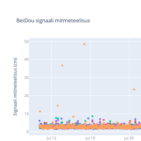
BeiDou signaali mitmeteelisus
50
40
Signaali mitmeteelisus (cm)
30
20
10
0
Jul 12
Jul 19
Jul 26