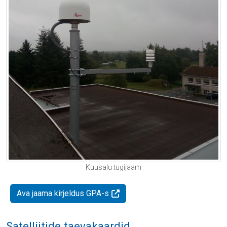
Kuusalu tugijaam
Ava jaama kirjeldus GPA-s
Satelliitide taevakaardid