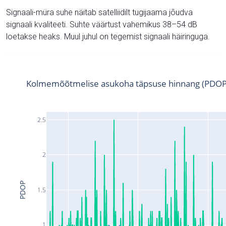
Signaali-müra suhe näitab satelliidilt tugijaama jõudva
signaali kvaliteeti. Suhte väärtust vahemikus 38–54 dB
loetakse heaks. Muul juhul on tegemist signaali häiringuga.
Kolmemõõtmelise asukoha täpsuse hinnang (PDOP
2.5
2
PDOP
1.5
1