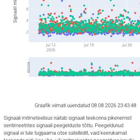
6
4
2
Jul 12
Jul 19
Jul 26
2026
Graafik viimati uuendatud 08.08.2026 23:43:48
Signaali mitmeteelisus näitab signaali teekonna pikenemist
sentimeetrites signaali peegelduste tõttu. Peegeldunud
signaal ei tule tugijaama otse satelliidilt, vaid keerukamat