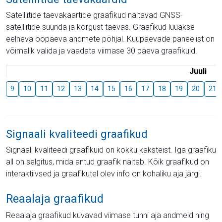
Satelliitide taevakaartide graafikud näitavad GNSS-
satelliitide suunda ja kõrgust taevas. Graafikud luuakse
eelneva ööpäeva andmete põhjal. Kuupäevade paneelist on
võimalik valida ja vaadata viimase 30 päeva graafikuid.
Juuli
9
10
11
12
13
14
15
16
17
18
19
20
21
Signaali kvaliteedi graafikud
Signaali kvaliteedi graafikuid on kokku kaksteist. Iga graafiku
all on selgitus, mida antud graafik näitab. Kõik graafikud on
interaktiivsed ja graafikutel olev info on kohaliku aja järgi.
Reaalaja graafikud
Reaalaja graafikud kuvavad viimase tunni aja andmeid ning