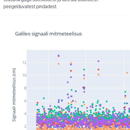
peegelduvatest pindadest.
Galileo signaali mitmeteelisus
12
Signaali mitmeteelisus (cm)
10
8
6
4
2