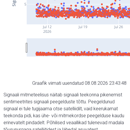
5
Jul 12
Jul 19
Jul 26
2026
Graafik viimati uuendatud 08.08.2026 23:43:48
Signaali mitmeteelisus näitab signaali teekonna pikenemist
sentimeetrites signaali peegelduste tõttu. Peegeldunud
signaal ei tule tugijaama otse satelliidilt, vaid keerukamat
teekonda pidi, kas ühe- või mitmekordse peegelduse kaudu
erinevatelt pindadelt. Põhilised veaallikad tulenevad madala
tõusunurgaga satelliitidest ja lähedal asuvatest