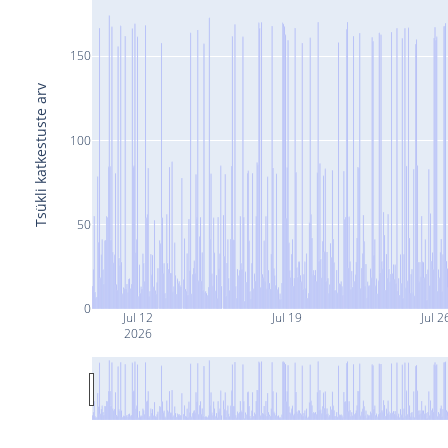
150
Tsükli katkestuste arv
100
50
0
Jul 12
Jul 19
Jul 2
2026