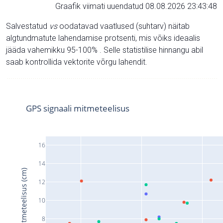
Graafik viimati uuendatud 08.08.2026 23:43:48
Salvestatud
vs
oodatavad vaatlused (suhtarv) näitab
algtundmatute lahendamise protsenti, mis võiks ideaalis
jääda vahemikku 95-100% . Selle statistilise hinnangu abil
saab kontrollida vektorite võrgu lahendit.
GPS signaali mitmeteelisus
16
14
Signaali mitmeteelisus (cm)
12
10
8