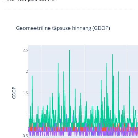
Geomeetriline täpsuse hinnang (GDOP)
2.5
2
GDOP
1.5
1
0.5