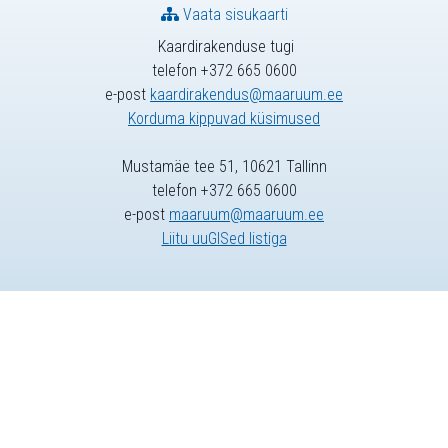
Vaata sisukaarti
Kaardirakenduse tugi
telefon +372 665 0600
e-post
kaardirakendus@maaruum.ee
Korduma kippuvad küsimused
Mustamäe tee 51, 10621 Tallinn
telefon +372 665 0600
e-post
maaruum@maaruum.ee
Liitu uuGISed listiga