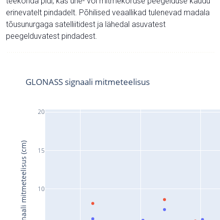
teekonda pidi, kas ühe- või mitmekordse peegelduse kaudu
erinevatelt pindadelt. Põhilised veaallikad tulenevad madala
tõusunurgaga satelliitidest ja lähedal asuvatest
peegelduvatest pindadest.
GLONASS signaali mitmeteelisus
20
Signaali mitmeteelisus (cm)
15
10