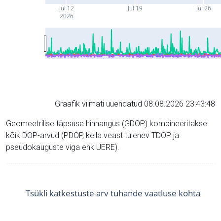
Jul 12
Jul 19
Jul 26
2026
Graafik viimati uuendatud 08.08.2026 23:43:48
Geomeetrilise täpsuse hinnangus (GDOP) kombineeritakse
kõik DOP-arvud (PDOP, kella veast tulenev TDOP ja
pseudokauguste viga ehk UERE).
Tsükli katkestuste arv tuhande vaatluse kohta