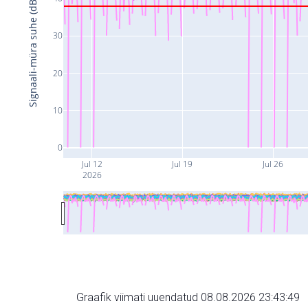
Signaali-müra suhe (dB)
30
20
10
0
Jul 12
Jul 19
Jul 26
2026
Graafik viimati uuendatud 08.08.2026 23:43:49