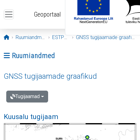
Liigu edasi põhisisu juurde
Geoportaal
Avaleht
Ruumiandmed
ESTPOS
GNSS tugijaamade graafikud
Ava menüü: Ruumiandmed
Ruumiandmed
GNSS tugijaamade graafikud
Tugijaamad
Kuusalu tugijaam