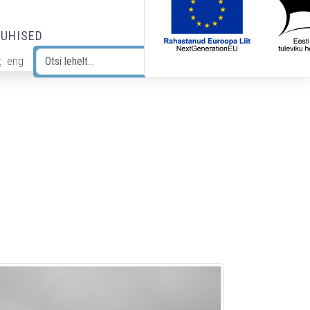
JUHISED
t
eng
Otsi