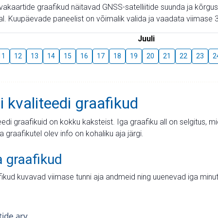
aevakaartide graafikud näitavad GNSS-satelliitide suunda ja kõr
l. Kuupäevade paneelist on võimalik valida ja vaadata viimase 3
Juuli
11
12
13
14
15
16
17
18
19
20
21
22
23
2
i kvaliteedi graafikud
teedi graafikuid on kokku kaksteist. Iga graafiku all on selgitus, 
ja graafikutel olev info on kohaliku aja järgi.
a graafikud
fikud kuvavad viimase tunni aja andmeid ning uuenevad iga minut