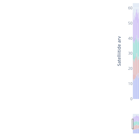
60
50
40
Satelliitide arv
30
20
10
0