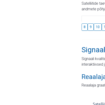
Satelliitide t
andmete põhja
8
9
10
Signaal
Signaali kvali
interaktiivsed 
Reaalaj
Reaalaja graa