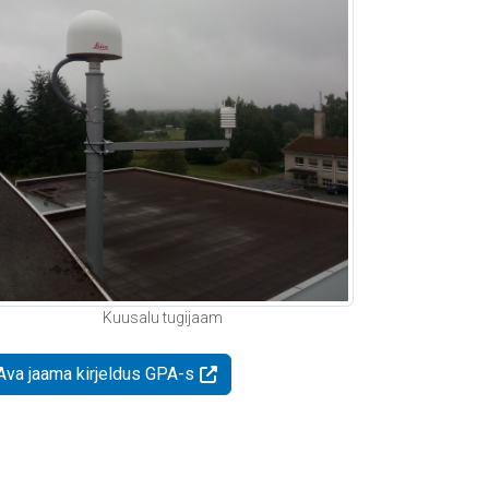
Kuusalu tugijaam
Ava jaama kirjeldus GPA-s