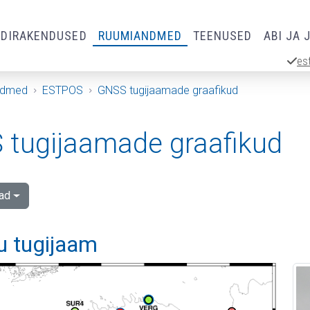
RDIRAKENDUSED
RUUMIANDMED
TEENUSED
ABI JA 
es
ndmed
ESTPOS
GNSS tugijaamade graafikud
tugijaamade graafikud
ad
u tugijaam