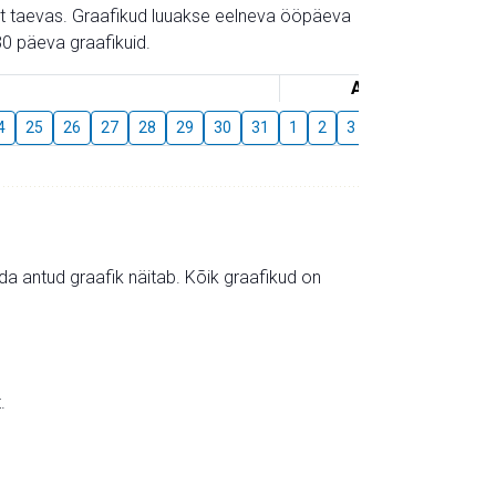
gust taevas. Graafikud luuakse eelneva ööpäeva
0 päeva graafikuid.
August
4
25
26
27
28
29
30
31
1
2
3
4
5
6
7
mida antud graafik näitab. Kõik graafikud on
.