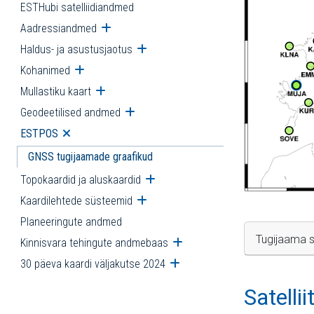
ESTHubi satelliidiandmed
Aadressiandmed
Ava alammenüü
Haldus- ja asustusjaotus
Ava alammenüü
Kohanimed
Ava alammenüü
Mullastiku kaart
Ava alammenüü
Geodeetilised andmed
Ava alammenüü
ESTPOS
Ava alammenüü
GNSS tugijaamade graafikud
Topokaardid ja aluskaardid
Ava alammenüü
Kaardilehtede süsteemid
Ava alammenüü
Planeeringute andmed
Tugijaama s
Kinnisvara tehingute andmebaas
Ava alammenüü
30 päeva kaardi väljakutse 2024
Ava alammenüü
Satelli