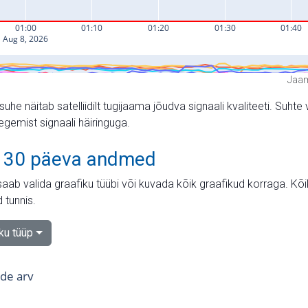
Jaam
suhe näitab satelliidilt tugijaama jõudva signaali kvaliteeti. Su
tegemist signaali häiringuga.
 30 päeva andmed
aab valida graafiku tüübi või kuvada kõik graafikud korraga. Kõ
 tunnis.
iku tüüp
tide arv