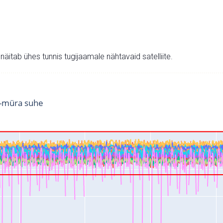
v näitab ühes tunnis tugijaamale nähtavaid satelliite.
i-müra suhe