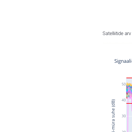
Satelliitide ar
Signaal
50
40
Signaali-müra suhe (dB)
30
20