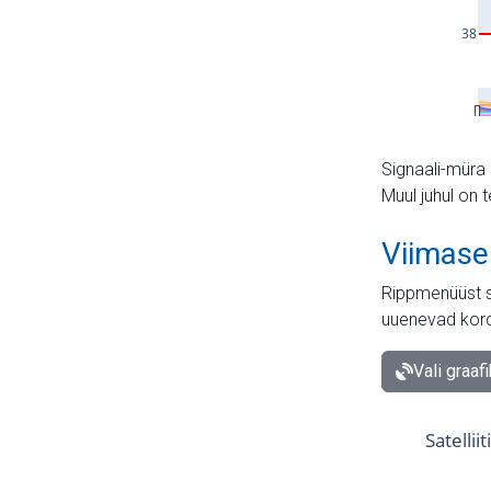
Signaali-müra 
Muul juhul on 
Viimase
Rippmenüüst s
uuenevad kord
Vali graaf
Satellii