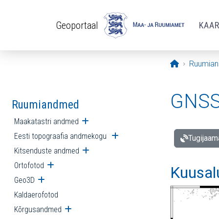
Liigu edasi põhisisu juurde
Geoportaal
KAA
Avaleht
Ruumia
GNSS 
Ruumiandmed
Maakatastri andmed
Ava alammenüü
Eesti topograafia andmekogu
Ava alammenüü
Tugijaam
Kitsenduste andmed
Ava alammenüü
Ortofotod
Ava alammenüü
Kuusal
Geo3D
Ava alammenüü
Kaldaerofotod
Kõrgusandmed
Ava alammenüü