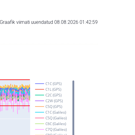
Graafik viimati uuendatud 08.08.2026 01:42:59
C1C (GPS)
C1L (GPS)
C2C (GPS)
C2W (GPS)
C5Q (GPS)
C1C (Galileo)
C5Q (Galileo)
C6C (Galileo)
C7Q (Galileo)