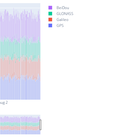
BeiDou
GLONASS
Galileo
GPS
Aug 2