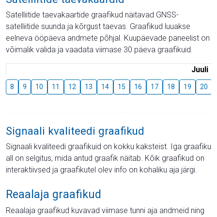
Satelliitide taevakaartide graafikud näitavad GNSS-
satelliitide suunda ja kõrgust taevas. Graafikud luuakse
eelneva ööpäeva andmete põhjal. Kuupäevade paneelist on
võimalik valida ja vaadata viimase 30 päeva graafikuid.
Juuli
8
9
10
11
12
13
14
15
16
17
18
19
20
Signaali kvaliteedi graafikud
Signaali kvaliteedi graafikuid on kokku kaksteist. Iga graafiku
all on selgitus, mida antud graafik näitab. Kõik graafikud on
interaktiivsed ja graafikutel olev info on kohaliku aja järgi.
Reaalaja graafikud
Reaalaja graafikud kuvavad viimase tunni aja andmeid ning