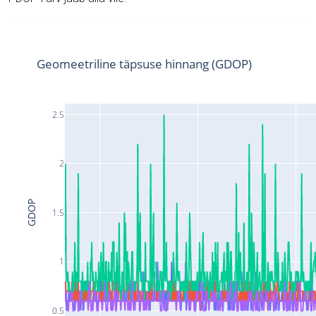
Geomeetriline täpsuse hinnang (GDOP)
2.5
2
GDOP
1.5
1
0.5