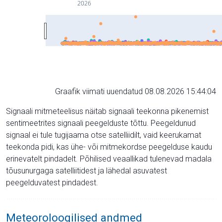
2026
Graafik viimati uuendatud 08.08.2026 15:44:04
Signaali mitmeteelisus näitab signaali teekonna pikenemist
sentimeetrites signaali peegelduste tõttu. Peegeldunud
signaal ei tule tugijaama otse satelliidilt, vaid keerukamat
teekonda pidi, kas ühe- või mitmekordse peegelduse kaudu
erinevatelt pindadelt. Põhilised veaallikad tulenevad madala
tõusunurgaga satelliitidest ja lähedal asuvatest
peegelduvatest pindadest.
Meteoroloogilised andmed