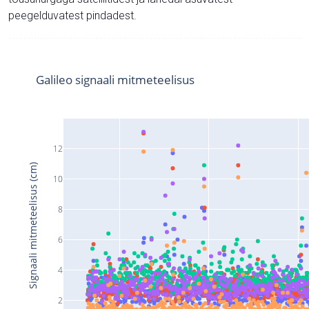
peegelduvatest pindadest.
Galileo signaali mitmeteelisus
12
Signaali mitmeteelisus (cm)
10
8
6
4
2