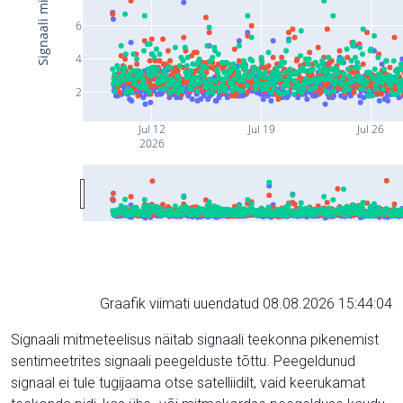
6
4
2
Jul 12
Jul 19
Jul 26
2026
Graafik viimati uuendatud 08.08.2026 15:44:04
Signaali mitmeteelisus näitab signaali teekonna pikenemist
sentimeetrites signaali peegelduste tõttu. Peegeldunud
signaal ei tule tugijaama otse satelliidilt, vaid keerukamat