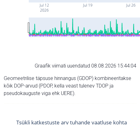
Jul 12
Jul 19
Jul 26
2026
Graafik viimati uuendatud 08.08.2026 15:44:04
Geomeetrilise täpsuse hinnangus (GDOP) kombineeritakse
kõik DOP-arvud (PDOP, kella veast tulenev TDOP ja
pseudokauguste viga ehk UERE).
Tsükli katkestuste arv tuhande vaatluse kohta