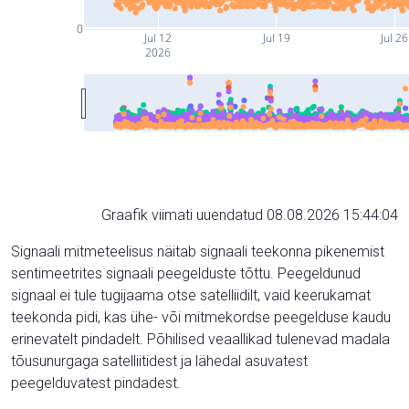
0
Jul 12
Jul 19
Jul 26
2026
Graafik viimati uuendatud 08.08.2026 15:44:04
Signaali mitmeteelisus näitab signaali teekonna pikenemist
sentimeetrites signaali peegelduste tõttu. Peegeldunud
signaal ei tule tugijaama otse satelliidilt, vaid keerukamat
teekonda pidi, kas ühe- või mitmekordse peegelduse kaudu
erinevatelt pindadelt. Põhilised veaallikad tulenevad madala
tõusunurgaga satelliitidest ja lähedal asuvatest
peegelduvatest pindadest.