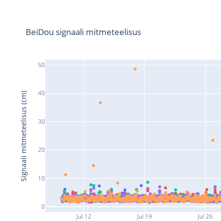
BeiDou signaali mitmeteelisus
50
40
Signaali mitmeteelisus (cm)
30
20
10
0
Jul 12
Jul 19
Jul 26