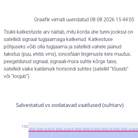
Graafik viimati uuendatud 08.08.2026 15:44:05
Tsükli katkestuste arv näitab, mitu korda ühe tunni jooksul on
satelliidi signaal tugijaamaga katkenud. Katkestuse
põhjuseks võib olla tugijaama ja satelliidi vahele jäänud
takistus (puu, ehitis vms), ionosfääri tingimuste kiire muutus,
peegeldunud signaal, signaali-müra suhte kõrge tase,
satelliidi väike kaldenurk horisondi suhtes (satelliit "tõuseb"
või "loojub").
Salvestatud vs oodatavad vaatlused (suhtarv)
100