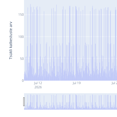
150
Tsükli katkestuste arv
100
50
0
Jul 12
Jul 19
Jul 
2026