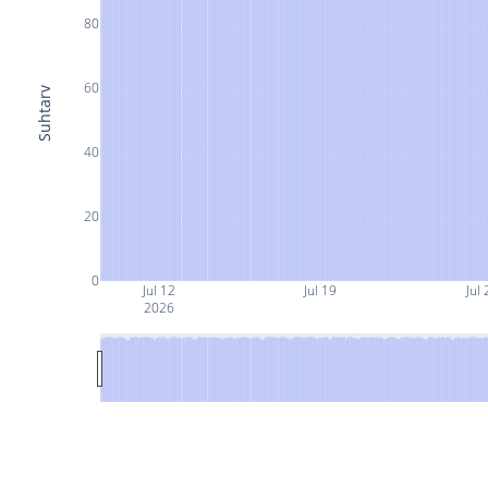
80
60
Suhtarv
40
20
0
Jul 12
Jul 19
Jul 
2026