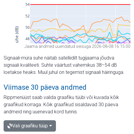
Jaama andmed uuendatud seisuga 2026-08-08 16:15:00
Signaali-müra suhe näitab satelliidilt tugijaama jõudva
signaali kvaliteeti. Suhte väärtust vahemikus 38–54 dB
loetakse heaks. Muul juhul on tegemist signaali häiringuga.
Viimase 30 päeva andmed
Rippmenüüst saab valida graafiku tüübi või kuvada kõik
graafikud korraga. Kõik graafikud sisaldavad 30 päeva
andmeid ning uuenevad kord tunnis.
Vali graafiku tüüp