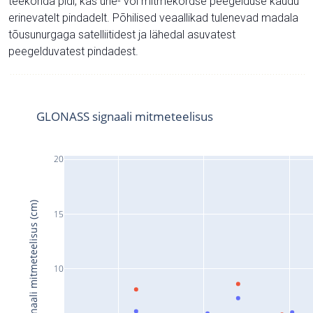
teekonda pidi, kas ühe- või mitmekordse peegelduse kaudu
erinevatelt pindadelt. Põhilised veaallikad tulenevad madala
tõusunurgaga satelliitidest ja lähedal asuvatest
peegelduvatest pindadest.
GLONASS signaali mitmeteelisus
20
Signaali mitmeteelisus (cm)
15
10