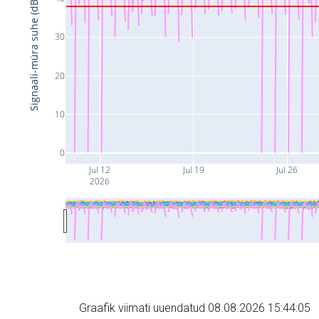
Signaali-müra suhe (dB)
30
20
10
0
Jul 12
Jul 19
Jul 26
2026
Graafik viimati uuendatud 08.08.2026 15:44:05