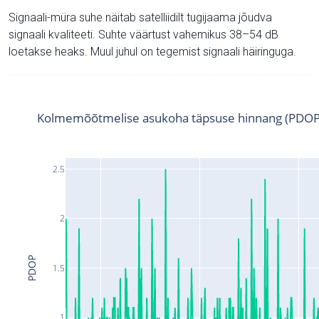
Signaali-müra suhe näitab satelliidilt tugijaama jõudva
signaali kvaliteeti. Suhte väärtust vahemikus 38–54 dB
loetakse heaks. Muul juhul on tegemist signaali häiringuga.
Kolmemõõtmelise asukoha täpsuse hinnang (PDOP
2.5
2
PDOP
1.5
1