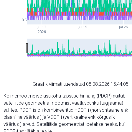
0.5
Jul 12
Jul 19
Jul 26
2026
Graafik viimati uuendatud 08.08.2026 15:44:05
Kolmemõõtmelise asukoha täpsuse hinnang (PDOP) näitab
satelliitide geomeetria mõõtmist vaatluspunkti (tugijaama)
suhtes. PDOP-is on kombineeritud HDOP-i (horisontaalne ehk
plaaniline väärtus ) ja VDOP-i (vertikaalne ehk kõrguslik
väärtus ) arvud. Satelliitide geomeetriat loetakse heaks, kui
PDOP-i arv jääb alla viie.