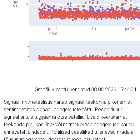
5
Jul 12
Jul 19
Jul 26
2026
Graafik viimati uuendatud 08.08.2026 15:44:04
Signaali mitmeteelisus näitab signaali teekonna pikenemist
sentimeetrites signaali peegelduste tõttu. Peegeldunud
signaal ei tule tugijaama otse satelliidilt, vaid keerukamat
teekonda pidi, kas ühe- või mitmekordse peegelduse kaudu
erinevatelt pindadelt. Põhilised veaallikad tulenevad madala
tõusunurgaga satelliitidest ja lähedal asuvatest