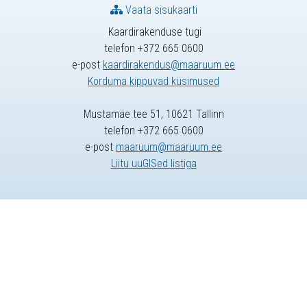
Vaata sisukaarti
Kaardirakenduse tugi
telefon +372 665 0600
e-post
kaardirakendus@maaruum.ee
Korduma kippuvad küsimused
Mustamäe tee 51, 10621 Tallinn
telefon +372 665 0600
e-post
maaruum@maaruum.ee
Liitu uuGISed listiga