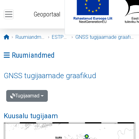
Liigu edasi põhisisu juurde
Geoportaal
Avaleht
Ruumiandmed
ESTPOS
GNSS tugijaamade graafikud
Ava menüü: Ruumiandmed
Ruumiandmed
GNSS tugijaamade graafikud
Tugijaamad
Kuusalu tugijaam