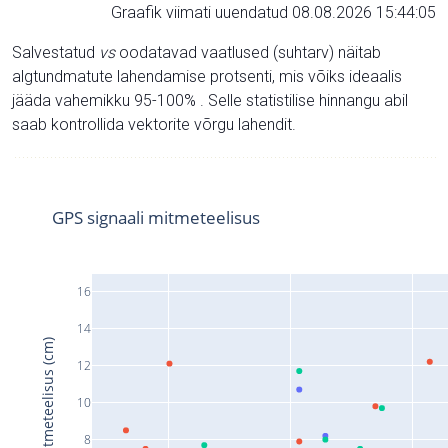
Graafik viimati uuendatud 08.08.2026 15:44:05
Salvestatud
vs
oodatavad vaatlused (suhtarv) näitab
algtundmatute lahendamise protsenti, mis võiks ideaalis
jääda vahemikku 95-100% . Selle statistilise hinnangu abil
saab kontrollida vektorite võrgu lahendit.
GPS signaali mitmeteelisus
16
14
Signaali mitmeteelisus (cm)
12
10
8