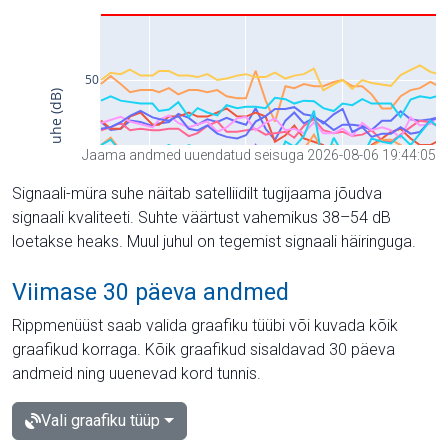
Jaama andmed uuendatud seisuga 2026-08-06 19:44:05
Signaali-müra suhe näitab satelliidilt tugijaama jõudva
signaali kvaliteeti. Suhte väärtust vahemikus 38–54 dB
loetakse heaks. Muul juhul on tegemist signaali häiringuga.
Viimase 30 päeva andmed
Rippmenüüst saab valida graafiku tüübi või kuvada kõik
graafikud korraga. Kõik graafikud sisaldavad 30 päeva
andmeid ning uuenevad kord tunnis.
Vali graafiku tüüp