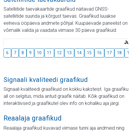
Satelliitide taevakaartide graafikud näitavad GNSS-
satelliitide suunda ja kõrgust taevas. Graafikud luuakse
eelneva ööpäeva andmete põhjal. Kuupäevade paneelist on
võimalik valida ja vaadata viimase 30 päeva graafikuid.
Juu
6
7
8
9
10
11
12
13
14
15
16
17
18
19
Signaali kvaliteedi graafikud
Signaali kvaliteedi graafikuid on kokku kaksteist. Iga graafiku
all on selgitus, mida antud graafik näitab. Kõik graafikud on
interaktiivsed ja graafikutel olev info on kohaliku aja järgi.
Reaalaja graafikud
Reaalaja graafikud kuvavad viimase tunni aja andmeid ning