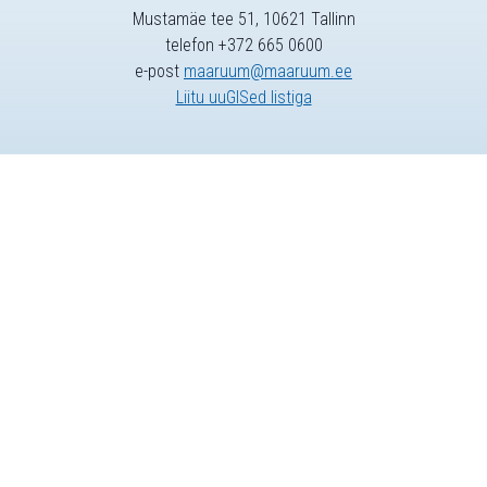
Mustamäe tee 51, 10621 Tallinn
telefon +372 665 0600
e-post
maaruum@maaruum.ee
Liitu uuGISed listiga