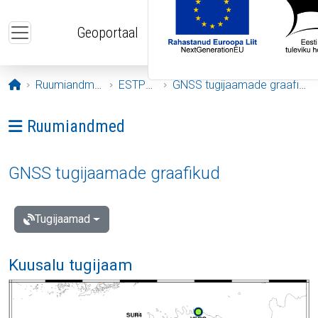
Liigu edasi põhisisu juurde
Geoportaal
Avaleht
Ruumiandmed
ESTPOS
GNSS tugijaamade graafikud
Ava menüü: Ruumiandmed
Ruumiandmed
GNSS tugijaamade graafikud
Tugijaamad
Kuusalu tugijaam