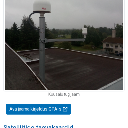
Kuusalu tugijaam
Ava jaama kirjeldus GPA-s
Satelliitide taevakaardid