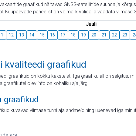
aevakaartide graafikud näitavad GNSS-satelliitide suunda ja kõr
l. Kuupäevade paneelist on võimalik valida ja vaadata viimase 3
Juuli
11
12
13
14
15
16
17
18
19
20
21
22
23
2
i kvaliteedi graafikud
teedi graafikuid on kokku kaksteist. Iga graafiku all on selgitus, 
ja graafikutel olev info on kohaliku aja järgi.
a graafikud
fikud kuvavad viimase tunni aja andmeid ning uuenevad iga minut