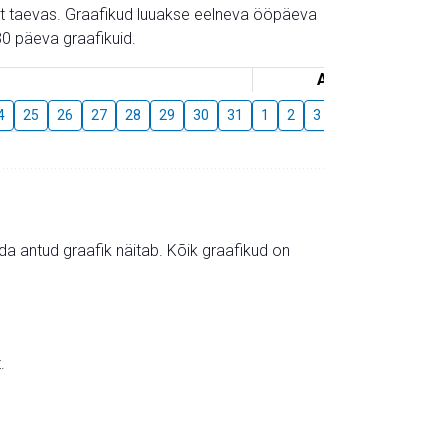
gust taevas. Graafikud luuakse eelneva ööpäeva
0 päeva graafikuid.
August
4
25
26
27
28
29
30
31
1
2
3
4
5
6
7
mida antud graafik näitab. Kõik graafikud on
.