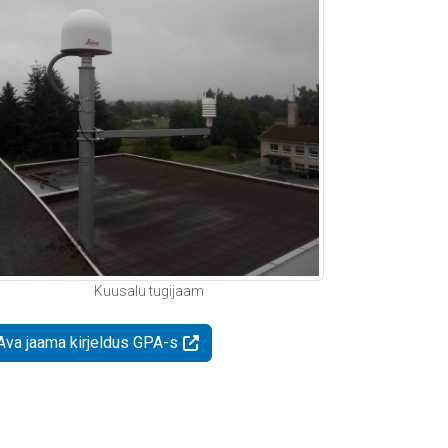
Kuusalu tugijaam
Ava jaama kirjeldus GPA-s