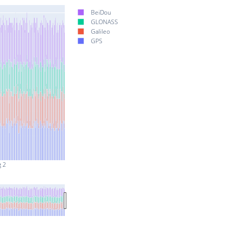
BeiDou
GLONASS
Galileo
GPS
g 2