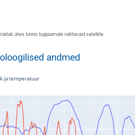
v näitab ühes tunnis tugijaamale nähtavaid satelliite.
oloogilised andmed
k ja temperatuur