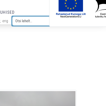
JUHISED
t
eng
Otsi