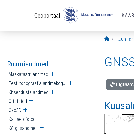
Liigu edasi põhisisu juurde
Geoportaal
KAA
Avaleht
Ruumia
GNSS 
Ruumiandmed
Maakatastri andmed
Ava alammenüü
Eesti topograafia andmekogu
Ava alammenüü
Tugijaam
Kitsenduste andmed
Ava alammenüü
Ortofotod
Ava alammenüü
Kuusal
Geo3D
Ava alammenüü
Kaldaerofotod
Kõrgusandmed
Ava alammenüü