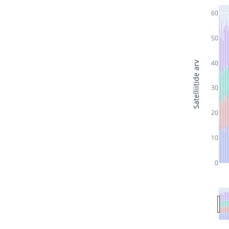
60
50
40
Satelliitide arv
30
20
10
0