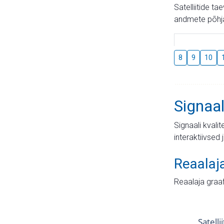
Satelliitide t
andmete põhja
8
9
10
Signaal
Signaali kvali
interaktiivsed 
Reaalaj
Reaalaja graa