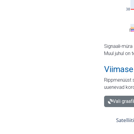
Signaali-müra 
Muul juhul on 
Viimase
Rippmenüüst s
uuenevad kord
Vali graaf
Satellii