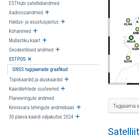
ESTHubi satelliidiandmed
Aadressiandmed
Ava alammenüü
Haldus- ja asustusjaotus
Ava alammenüü
Kohanimed
Ava alammenüü
Mullastiku kaart
Ava alammenüü
Geodeetilised andmed
Ava alammenüü
ESTPOS
Ava alammenüü
GNSS tugijaamade graafikud
Topokaardid ja aluskaardid
Ava alammenüü
Kaardilehtede süsteemid
Ava alammenüü
Planeeringute andmed
Tugijaama s
Kinnisvara tehingute andmebaas
Ava alammenüü
30 päeva kaardi väljakutse 2024
Ava alammenüü
Satelli