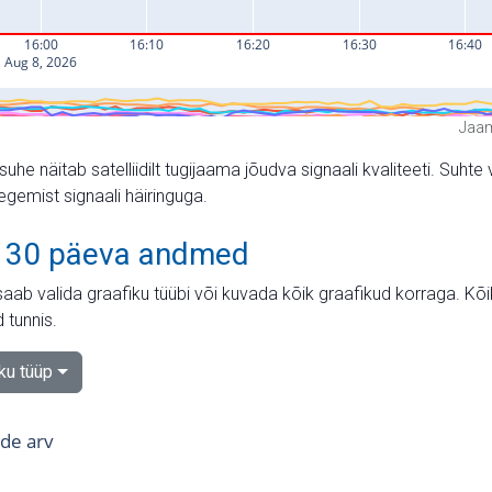
Jaam
suhe näitab satelliidilt tugijaama jõudva signaali kvaliteeti. Su
tegemist signaali häiringuga.
 30 päeva andmed
aab valida graafiku tüübi või kuvada kõik graafikud korraga. Kõ
 tunnis.
iku tüüp
tide arv