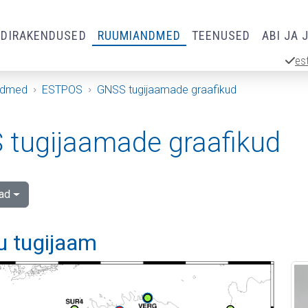
RDIRAKENDUSED
RUUMIANDMED
TEENUSED
ABI JA 
es
ndmed
ESTPOS
GNSS tugijaamade graafikud
tugijaamade graafikud
ad
u tugijaam