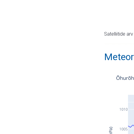
Satelliitide ar
Meteor
Õhurõh
1010
1005