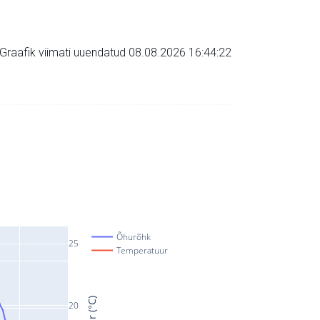
Graafik viimati uuendatud 08.08.2026 16:44:22
Õhurõhk
25
Temperatuur
20