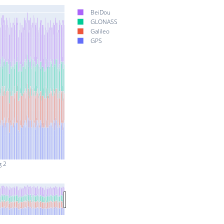
BeiDou
GLONASS
Galileo
GPS
g 2