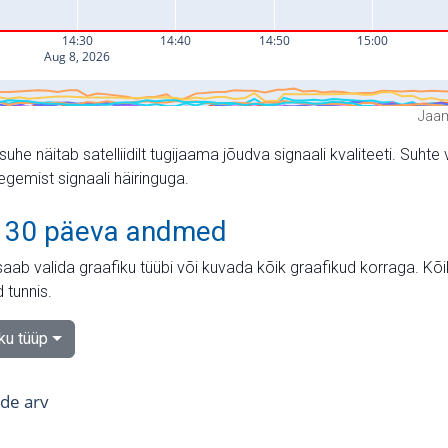
Jaam
suhe näitab satelliidilt tugijaama jõudva signaali kvaliteeti. Su
tegemist signaali häiringuga.
 30 päeva andmed
aab valida graafiku tüübi või kuvada kõik graafikud korraga. Kõ
 tunnis.
iku tüüp
tide arv