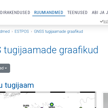
RDIRAKENDUSED
RUUMIANDMED
TEENUSED
ABI JA 
es
ndmed
ESTPOS
GNSS tugijaamade graafikud
tugijaamade graafikud
ad
u tugijaam