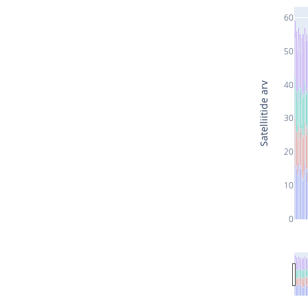
60
50
40
Satelliitide arv
30
20
10
0