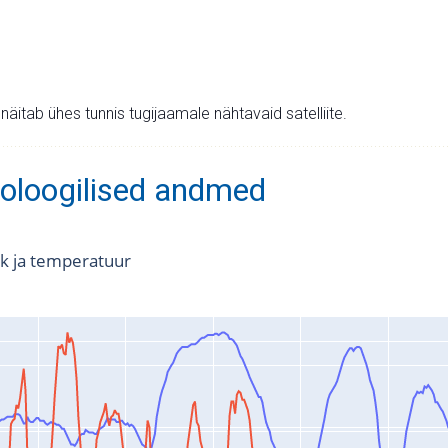
v näitab ühes tunnis tugijaamale nähtavaid satelliite.
oloogilised andmed
k ja temperatuur