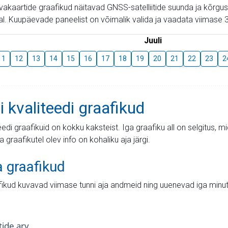
aevakaartide graafikud näitavad GNSS-satelliitide suunda ja kõr
l. Kuupäevade paneelist on võimalik valida ja vaadata viimase 3
Juuli
11
12
13
14
15
16
17
18
19
20
21
22
23
2
i kvaliteedi graafikud
teedi graafikuid on kokku kaksteist. Iga graafiku all on selgitus, 
ja graafikutel olev info on kohaliku aja järgi.
a graafikud
fikud kuvavad viimase tunni aja andmeid ning uuenevad iga minut