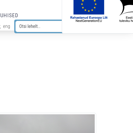
JUHISED
t
eng
Otsi