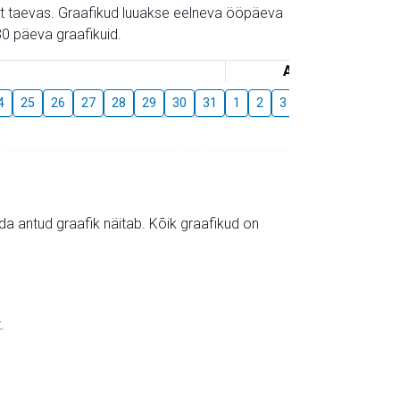
gust taevas. Graafikud luuakse eelneva ööpäeva
0 päeva graafikuid.
August
4
25
26
27
28
29
30
31
1
2
3
4
5
6
7
mida antud graafik näitab. Kõik graafikud on
.