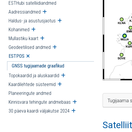
ESTHubi satelliidiandmed
Aadressiandmed
Ava alammenüü
Haldus- ja asustusjaotus
Ava alammenüü
Kohanimed
Ava alammenüü
Mullastiku kaart
Ava alammenüü
Geodeetilised andmed
Ava alammenüü
ESTPOS
Ava alammenüü
GNSS tugijaamade graafikud
Topokaardid ja aluskaardid
Ava alammenüü
Kaardilehtede süsteemid
Ava alammenüü
Planeeringute andmed
Tugijaama s
Kinnisvara tehingute andmebaas
Ava alammenüü
30 päeva kaardi väljakutse 2024
Ava alammenüü
Satelli