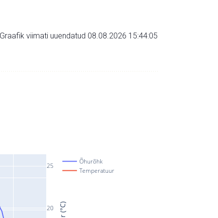
Graafik viimati uuendatud 08.08.2026 15:44:05
Õhurõhk
25
Temperatuur
20