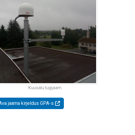
Kuusalu tugijaam
Ava jaama kirjeldus GPA-s