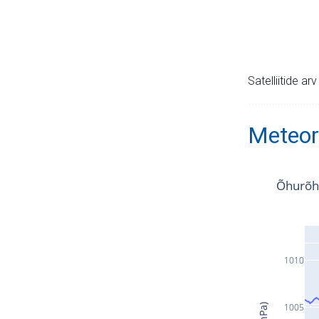
Satelliitide ar
Meteor
Õhurõh
1010
1005