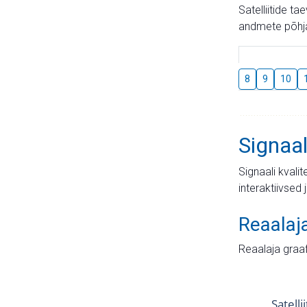
Satelliitide t
andmete põhja
8
9
10
Signaal
Signaali kvali
interaktiivsed 
Reaalaj
Reaalaja graa