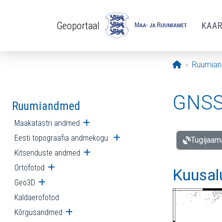
Liigu edasi põhisisu juurde
Geoportaal
KAA
Avaleht
Ruumia
GNSS 
Ruumiandmed
Maakatastri andmed
Ava alammenüü
Eesti topograafia andmekogu
Ava alammenüü
Tugijaam
Kitsenduste andmed
Ava alammenüü
Ortofotod
Ava alammenüü
Kuusal
Geo3D
Ava alammenüü
Kaldaerofotod
Kõrgusandmed
Ava alammenüü