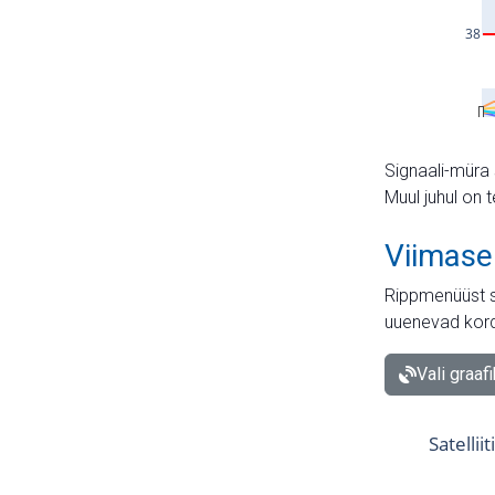
Signaali-müra 
Muul juhul on 
Viimase
Rippmenüüst s
uuenevad kord
Vali graaf
Satellii