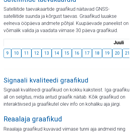
Satelliitide taevakaartide graafikud näitavad GNSS-
satelliitide suunda ja kõrgust taevas. Graafikud luuakse
eelneva ööpäeva andmete põhjal. Kuupäevade paneelist on
võimalik valida ja vaadata viimase 30 päeva graafikuid.
Juuli
9
10
11
12
13
14
15
16
17
18
19
20
21
Signaali kvaliteedi graafikud
Signaali kvaliteedi graafikuid on kokku kaksteist. Iga graafiku
all on selgitus, mida antud graafik näitab. Kõik graafikud on
interaktiivsed ja graafikutel olev info on kohaliku aja järgi.
Reaalaja graafikud
Reaalaja graafikud kuvavad viimase tunni aja andmeid ning