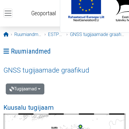
Liigu edasi põhisisu juurde
Geoportaal
Avaleht
Ruumiandmed
ESTPOS
GNSS tugijaamade graafikud
Ava menüü: Ruumiandmed
Ruumiandmed
GNSS tugijaamade graafikud
Tugijaamad
Kuusalu tugijaam