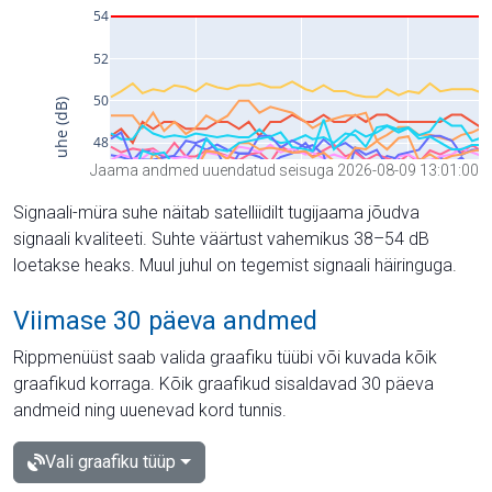
Jaama andmed uuendatud seisuga 2026-08-09 13:01:00
Signaali-müra suhe näitab satelliidilt tugijaama jõudva
signaali kvaliteeti. Suhte väärtust vahemikus 38–54 dB
loetakse heaks. Muul juhul on tegemist signaali häiringuga.
Viimase 30 päeva andmed
Rippmenüüst saab valida graafiku tüübi või kuvada kõik
graafikud korraga. Kõik graafikud sisaldavad 30 päeva
andmeid ning uuenevad kord tunnis.
Vali graafiku tüüp