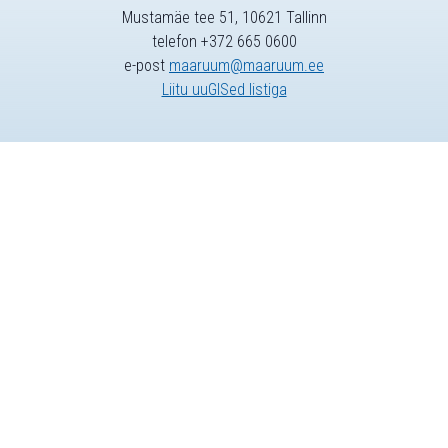
Mustamäe tee 51, 10621 Tallinn
telefon +372 665 0600
e-post
maaruum@maaruum.ee
Liitu uuGISed listiga