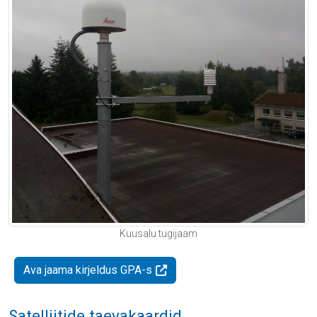
Kuusalu tugijaam
Ava jaama kirjeldus GPA-s
Satelliitide taevakaardid