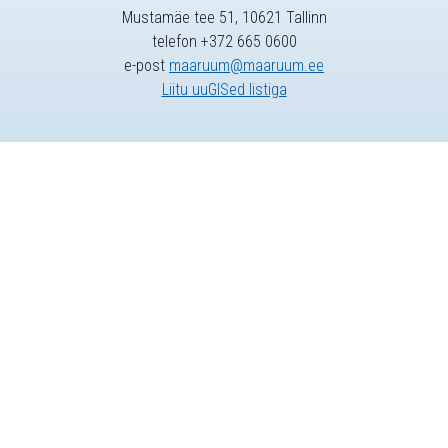
Mustamäe tee 51, 10621 Tallinn
telefon +372 665 0600
e-post
maaruum@maaruum.ee
Liitu uuGISed listiga