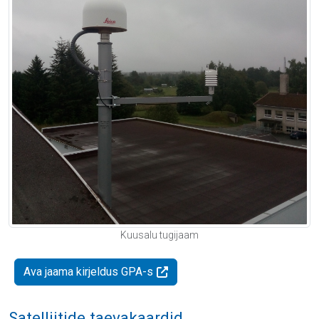
Kuusalu tugijaam
Ava jaama kirjeldus GPA-s
Satelliitide taevakaardid