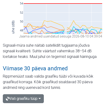
Jaama andmed uuendatud seisuga 2026-08-10 04:39:04
Signaali-müra suhe näitab satelliidilt tugijaama jõudva
signaali kvaliteeti. Suhte väärtust vahemikus 38–54 dB
loetakse heaks. Muul juhul on tegemist signaali häiringuga.
Viimase 30 päeva andmed
Rippmenüüst saab valida graafiku tüübi või kuvada kõik
graafikud korraga. Kõik graafikud sisaldavad 30 päeva
andmeid ning uuenevad kord tunnis.
Vali graafiku tüüp