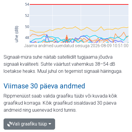
Jaama andmed uuendatud seisuga 2026-08-09 10:51:00
Signaali-müra suhe näitab satelliidilt tugijaama jõudva
signaali kvaliteeti. Suhte väärtust vahemikus 38–54 dB
loetakse heaks. Muul juhul on tegemist signaali häiringuga.
Viimase 30 päeva andmed
Rippmenüüst saab valida graafiku tüübi või kuvada kõik
graafikud korraga. Kõik graafikud sisaldavad 30 päeva
andmeid ning uuenevad kord tunnis.
Vali graafiku tüüp