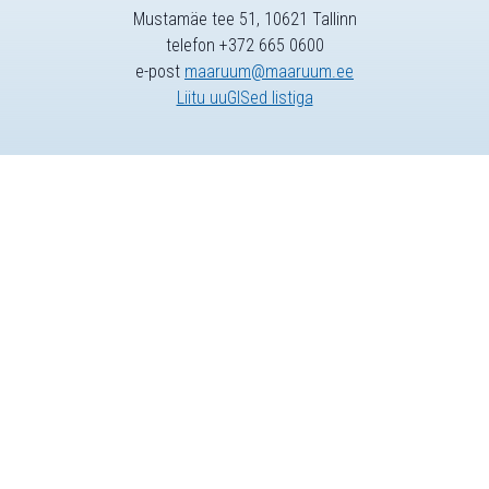
Mustamäe tee 51, 10621 Tallinn
telefon +372 665 0600
e-post
maaruum@maaruum.ee
Liitu uuGISed listiga