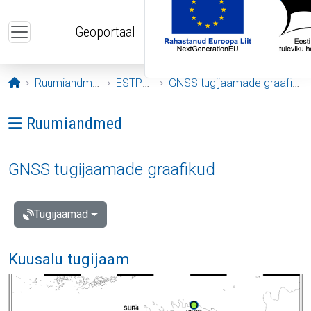
Liigu edasi põhisisu juurde
Geoportaal
Avaleht
Ruumiandmed
ESTPOS
GNSS tugijaamade graafikud
Ava menüü: Ruumiandmed
Ruumiandmed
GNSS tugijaamade graafikud
Tugijaamad
Kuusalu tugijaam