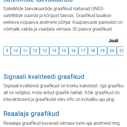
Satelliitide taevakaartide graafikud näitavad GNSS-
satelliitide suunda ja kõrgust taevas. Graafikud luuakse
eelneva ööpäeva andmete põhjal. Kuupäevade paneelist on
võimalik valida ja vaadata viimase 30 päeva graafikuid.
Juuli
9
10
11
12
13
14
15
16
17
18
19
20
21
Signaali kvaliteedi graafikud
Signaali kvaliteedi graafikuid on kokku kaksteist. Iga graafiku
all on selgitus, mida antud graafik näitab. Kõik graafikud on
interaktiivsed ja graafikutel olev info on kohaliku aja järgi.
Reaalaja graafikud
Reaalaja graafikud kuvavad viimase tunni aja andmeid ning