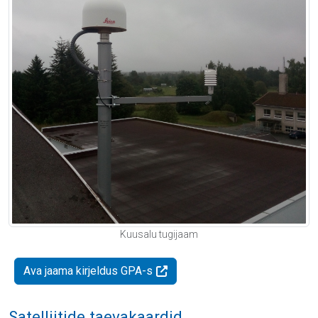
Kuusalu tugijaam
Ava jaama kirjeldus GPA-s
Satelliitide taevakaardid