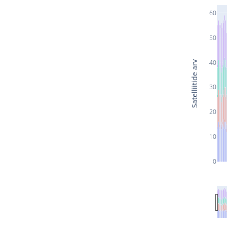
60
50
40
Satelliitide arv
30
20
10
0