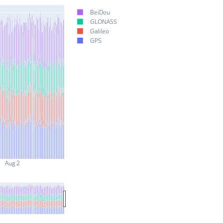
BeiDou
GLONASS
Galileo
GPS
Aug 2