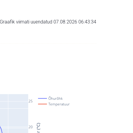
Graafik viimati uuendatud 07.08.2026 06:43:34
Õhurõhk
25
Temperatuur
20