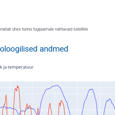
v näitab ühes tunnis tugijaamale nähtavaid satelliite.
oloogilised andmed
k ja temperatuur