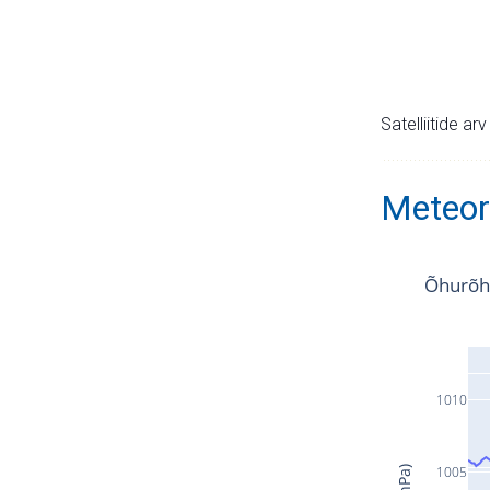
Satelliitide ar
Meteor
Õhurõh
1010
1005