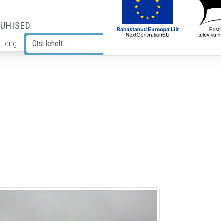
JUHISED
t
eng
Otsi