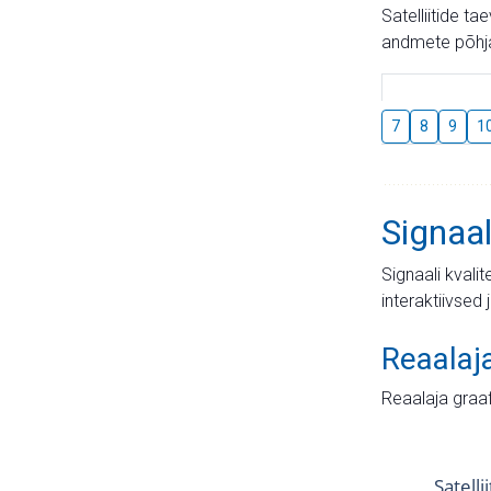
Satelliitide t
andmete põhja
7
8
9
1
Signaal
Signaali kvali
interaktiivsed 
Reaalaj
Reaalaja graa