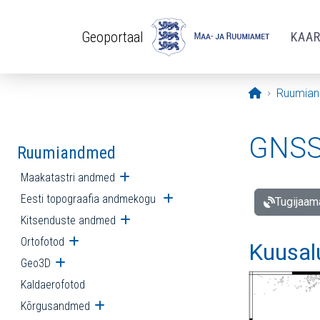
Liigu edasi põhisisu juurde
Geoportaal
KAA
Avaleht
Ruumia
GNSS 
Ruumiandmed
Maakatastri andmed
Ava alammenüü
Eesti topograafia andmekogu
Ava alammenüü
Tugijaam
Kitsenduste andmed
Ava alammenüü
Ortofotod
Ava alammenüü
Kuusal
Geo3D
Ava alammenüü
Kaldaerofotod
Kõrgusandmed
Ava alammenüü