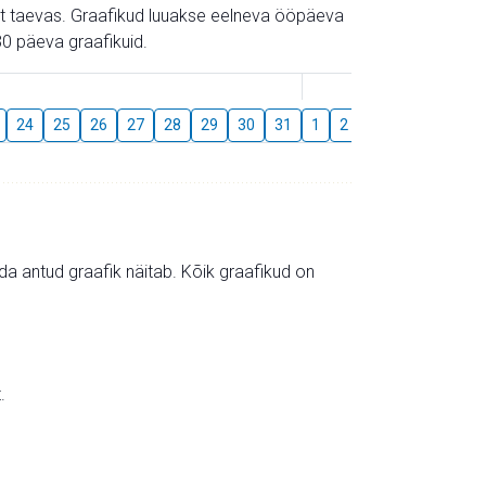
gust taevas. Graafikud luuakse eelneva ööpäeva
0 päeva graafikuid.
August
24
25
26
27
28
29
30
31
1
2
3
4
5
6
mida antud graafik näitab. Kõik graafikud on
.