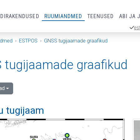
RDIRAKENDUSED
RUUMIANDMED
TEENUSED
ABI JA 
es
ndmed
ESTPOS
GNSS tugijaamade graafikud
tugijaamade graafikud
ad
u tugijaam