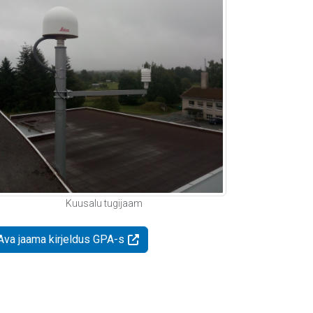
Kuusalu tugijaam
Ava jaama kirjeldus GPA-s