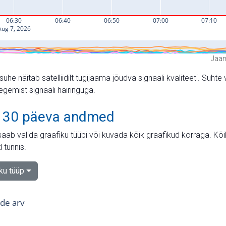
Jaam
suhe näitab satelliidilt tugijaama jõudva signaali kvaliteeti. Su
tegemist signaali häiringuga.
 30 päeva andmed
aab valida graafiku tüübi või kuvada kõik graafikud korraga. Kõ
 tunnis.
iku tüüp
tide arv