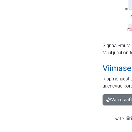
Signaali-müra 
Muul juhul on 
Viimase
Rippmenüüst s
uuenevad kord
Vali graaf
Satellii