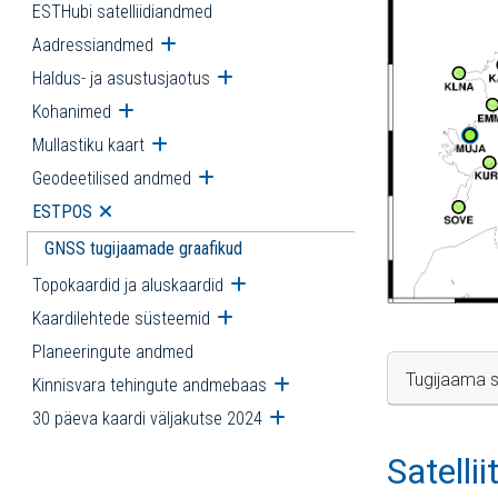
ESTHubi satelliidiandmed
Aadressiandmed
Ava alammenüü
Haldus- ja asustusjaotus
Ava alammenüü
Kohanimed
Ava alammenüü
Mullastiku kaart
Ava alammenüü
Geodeetilised andmed
Ava alammenüü
ESTPOS
Ava alammenüü
GNSS tugijaamade graafikud
Topokaardid ja aluskaardid
Ava alammenüü
Kaardilehtede süsteemid
Ava alammenüü
Planeeringute andmed
Tugijaama s
Kinnisvara tehingute andmebaas
Ava alammenüü
30 päeva kaardi väljakutse 2024
Ava alammenüü
Satelli