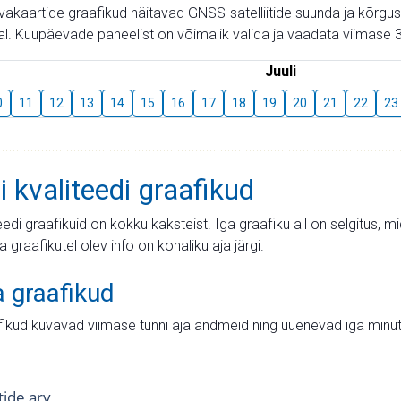
aevakaartide graafikud näitavad GNSS-satelliitide suunda ja kõr
l. Kuupäevade paneelist on võimalik valida ja vaadata viimase 3
Juuli
0
11
12
13
14
15
16
17
18
19
20
21
22
23
i kvaliteedi graafikud
teedi graafikuid on kokku kaksteist. Iga graafiku all on selgitus, 
ja graafikutel olev info on kohaliku aja järgi.
a graafikud
fikud kuvavad viimase tunni aja andmeid ning uuenevad iga minut