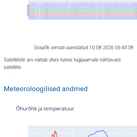
Graafik viimati uuendatud 10.08.2026 06:43:38
Satelliitide arv näitab ühes tunnis tugijaamale nähtavaid
satelliite.
Meteoroloogilised andmed
Õhurõhk ja temperatuur