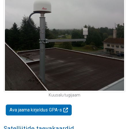
Kuusalu tugijaam
Ava jaama kirjeldus GPA-s
Satelliitide taevakaardid