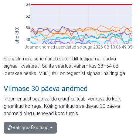
Jaama andmed uuendatud seisuga 2026-08-10 06:49:05
Signaali-müra suhe näitab satelliidilt tugijaama jõudva
signaali kvaliteeti. Suhte väärtust vahemikus 38–54 dB
loetakse heaks. Muul juhul on tegemist signaali häiringuga.
Viimase 30 päeva andmed
Rippmenüüst saab valida graafiku tüübi või kuvada kõik
graafikud korraga. Kõik graafikud sisaldavad 30 päeva
andmeid ning uuenevad kord tunnis.
Vali graafiku tüüp