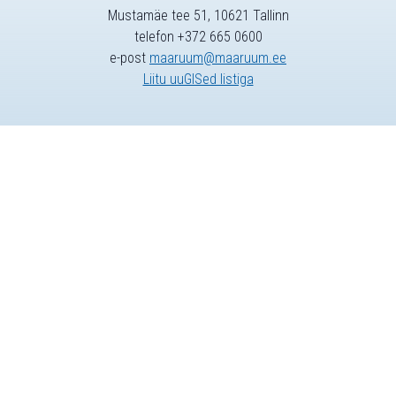
Mustamäe tee 51, 10621 Tallinn
telefon +372 665 0600
e-post
maaruum@maaruum.ee
Liitu uuGISed listiga