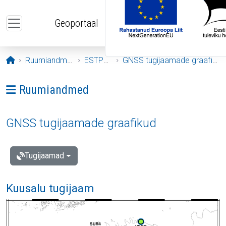
Liigu edasi põhisisu juurde
Geoportaal
Avaleht
Ruumiandmed
ESTPOS
GNSS tugijaamade graafikud
Ava menüü: Ruumiandmed
Ruumiandmed
GNSS tugijaamade graafikud
Tugijaamad
Kuusalu tugijaam