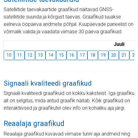
Satelliitide taevakaartide graafikud näitavad GNSS-
satelliitide suunda ja kõrgust taevas. Graafikud luuakse
eelneva ööpäeva andmete põhjal. Kuupäevade paneelist on
võimalik valida ja vaadata viimase 30 päeva graafikuid.
Juuli
10
11
12
13
14
15
16
17
18
19
20
21
22
Signaali kvaliteedi graafikud
Signaali kvaliteedi graafikuid on kokku kaksteist. Iga graafiku
all on selgitus, mida antud graafik näitab. Kõik graafikud on
interaktiivsed ja graafikutel olev info on kohaliku aja järgi.
Reaalaja graafikud
Reaalaja graafikud kuvavad viimase tunni aja andmeid ning