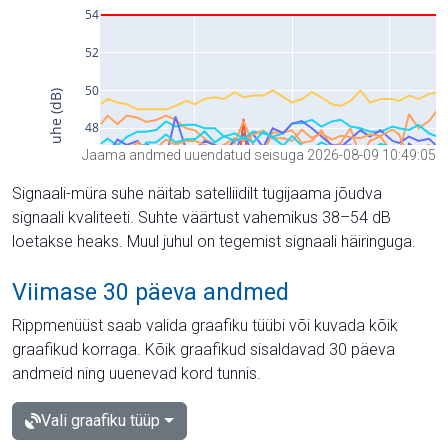
Jaama andmed uuendatud seisuga 2026-08-09 10:49:05
Signaali-müra suhe näitab satelliidilt tugijaama jõudva
signaali kvaliteeti. Suhte väärtust vahemikus 38–54 dB
loetakse heaks. Muul juhul on tegemist signaali häiringuga.
Viimase 30 päeva andmed
Rippmenüüst saab valida graafiku tüübi või kuvada kõik
graafikud korraga. Kõik graafikud sisaldavad 30 päeva
andmeid ning uuenevad kord tunnis.
Vali graafiku tüüp