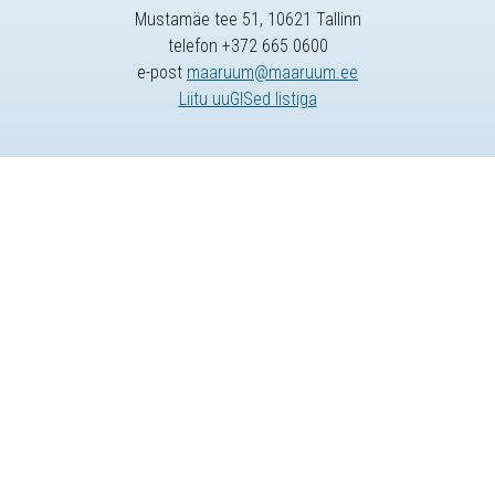
Mustamäe tee 51, 10621 Tallinn
telefon +372 665 0600
e-post
maaruum@maaruum.ee
Liitu uuGISed listiga