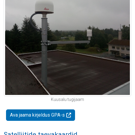
Kuusalu tugijaam
Ava jaama kirjeldus GPA-s
Satelliitide taevakaardid