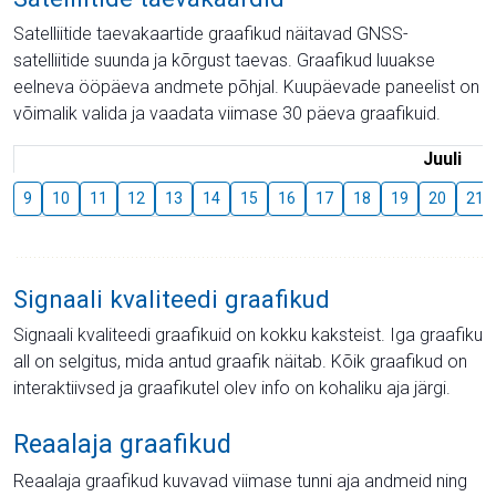
Satelliitide taevakaartide graafikud näitavad GNSS-
satelliitide suunda ja kõrgust taevas. Graafikud luuakse
eelneva ööpäeva andmete põhjal. Kuupäevade paneelist on
võimalik valida ja vaadata viimase 30 päeva graafikuid.
Juuli
9
10
11
12
13
14
15
16
17
18
19
20
21
Signaali kvaliteedi graafikud
Signaali kvaliteedi graafikuid on kokku kaksteist. Iga graafiku
all on selgitus, mida antud graafik näitab. Kõik graafikud on
interaktiivsed ja graafikutel olev info on kohaliku aja järgi.
Reaalaja graafikud
Reaalaja graafikud kuvavad viimase tunni aja andmeid ning