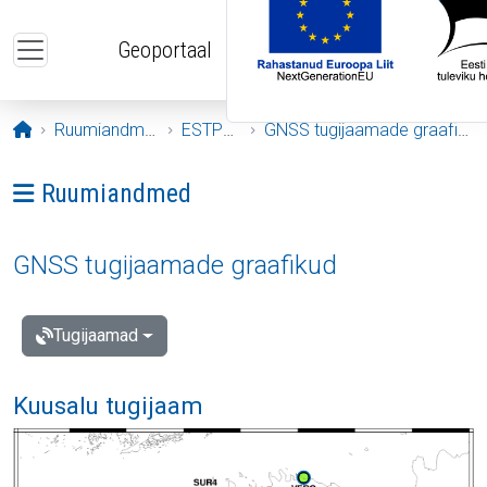
Liigu edasi põhisisu juurde
Geoportaal
Avaleht
Ruumiandmed
ESTPOS
GNSS tugijaamade graafikud
Ava menüü: Ruumiandmed
Ruumiandmed
GNSS tugijaamade graafikud
Tugijaamad
Kuusalu tugijaam