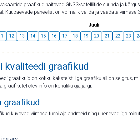
aevakaartide graafikud näitavad GNSS-satelliitide suunda ja kõr
l. Kuupäevade paneelist on võimalik valida ja vaadata viimase 3
Juuli
11
12
13
14
15
16
17
18
19
20
21
22
23
2
i kvaliteedi graafikud
teedi graafikuid on kokku kaksteist. Iga graafiku all on selgitus, 
ja graafikutel olev info on kohaliku aja järgi.
a graafikud
fikud kuvavad viimase tunni aja andmeid ning uuenevad iga minut