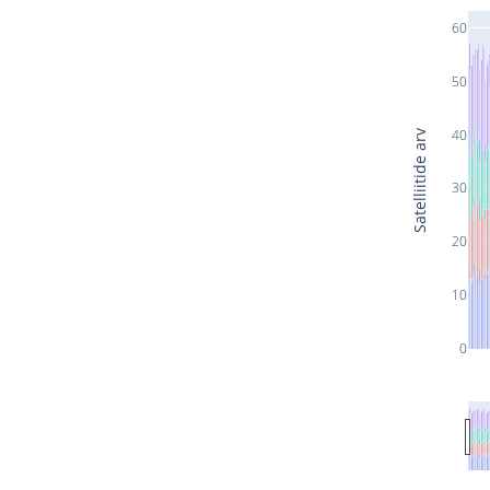
60
50
40
Satelliitide arv
30
20
10
0