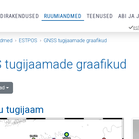
RDIRAKENDUSED
RUUMIANDMED
TEENUSED
ABI JA 
es
ndmed
ESTPOS
GNSS tugijaamade graafikud
tugijaamade graafikud
ad
u tugijaam