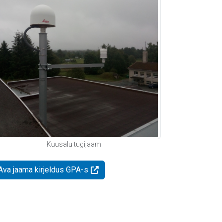
Kuusalu tugijaam
Ava jaama kirjeldus GPA-s