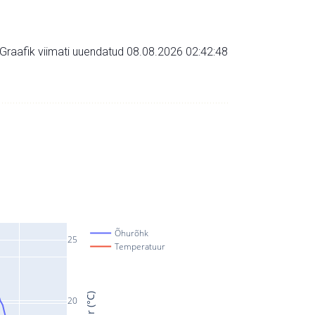
Graafik viimati uuendatud 08.08.2026 02:42:48
Õhurõhk
25
Temperatuur
20