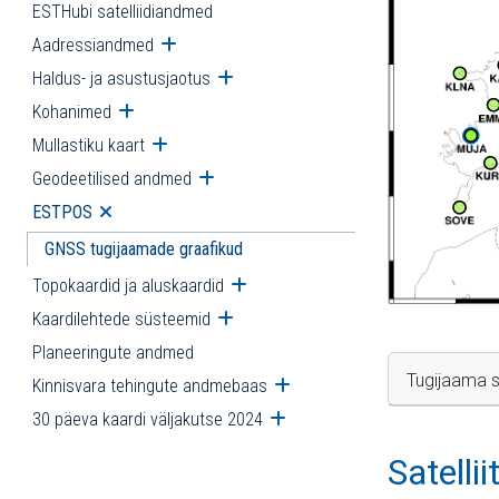
ESTHubi satelliidiandmed
Aadressiandmed
Ava alammenüü
Haldus- ja asustusjaotus
Ava alammenüü
Kohanimed
Ava alammenüü
Mullastiku kaart
Ava alammenüü
Geodeetilised andmed
Ava alammenüü
ESTPOS
Ava alammenüü
GNSS tugijaamade graafikud
Topokaardid ja aluskaardid
Ava alammenüü
Kaardilehtede süsteemid
Ava alammenüü
Planeeringute andmed
Tugijaama s
Kinnisvara tehingute andmebaas
Ava alammenüü
30 päeva kaardi väljakutse 2024
Ava alammenüü
Satelli