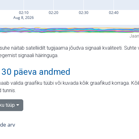
Jaam
suhe näitab satelliidilt tugijaama jõudva signaali kvaliteeti. Su
tegemist signaali häiringuga.
 30 päeva andmed
aab valida graafiku tüübi või kuvada kõik graafikud korraga. Kõ
 tunnis.
iku tüüp
tide arv