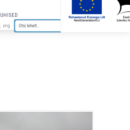
JUHISED
t
eng
Otsi