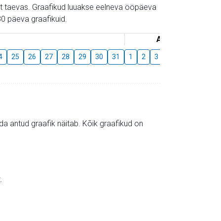
gust taevas. Graafikud luuakse eelneva ööpäeva
0 päeva graafikuid.
August
4
25
26
27
28
29
30
31
1
2
3
4
5
6
7
mida antud graafik näitab. Kõik graafikud on
.