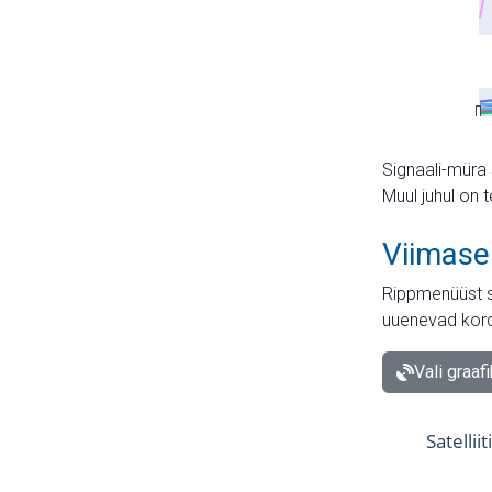
Signaali-müra 
Muul juhul on 
Viimase
Rippmenüüst s
uuenevad kord
Vali graaf
Satellii