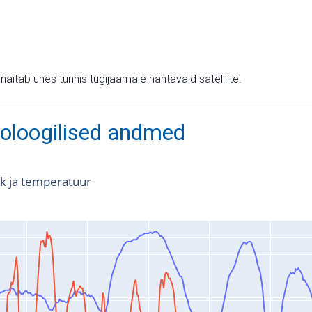
v näitab ühes tunnis tugijaamale nähtavaid satelliite.
oloogilised andmed
k ja temperatuur