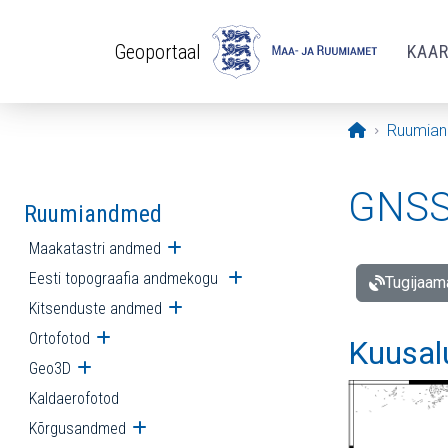
Liigu edasi põhisisu juurde
Geoportaal
KAA
Avaleht
Ruumia
GNSS 
Ruumiandmed
Maakatastri andmed
Ava alammenüü
Eesti topograafia andmekogu
Ava alammenüü
Tugijaam
Kitsenduste andmed
Ava alammenüü
Ortofotod
Ava alammenüü
Kuusal
Geo3D
Ava alammenüü
Kaldaerofotod
Kõrgusandmed
Ava alammenüü