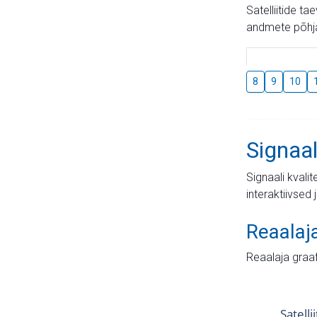
Satelliitide t
andmete põhja
8
9
10
Signaal
Signaali kvali
interaktiivsed 
Reaalaj
Reaalaja graa