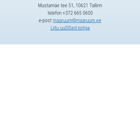
Mustamäe tee 51, 10621 Tallinn
telefon +372 665 0600
e-post
maaruum@maaruum.ee
Liitu uuGISed listiga