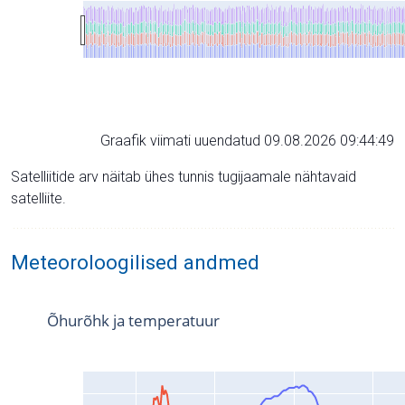
Graafik viimati uuendatud 09.08.2026 09:44:49
Satelliitide arv näitab ühes tunnis tugijaamale nähtavaid
satelliite.
Meteoroloogilised andmed
Õhurõhk ja temperatuur