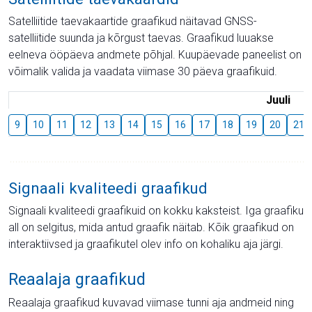
Satelliitide taevakaartide graafikud näitavad GNSS-
satelliitide suunda ja kõrgust taevas. Graafikud luuakse
eelneva ööpäeva andmete põhjal. Kuupäevade paneelist on
võimalik valida ja vaadata viimase 30 päeva graafikuid.
Juuli
9
10
11
12
13
14
15
16
17
18
19
20
21
Signaali kvaliteedi graafikud
Signaali kvaliteedi graafikuid on kokku kaksteist. Iga graafiku
all on selgitus, mida antud graafik näitab. Kõik graafikud on
interaktiivsed ja graafikutel olev info on kohaliku aja järgi.
Reaalaja graafikud
Reaalaja graafikud kuvavad viimase tunni aja andmeid ning