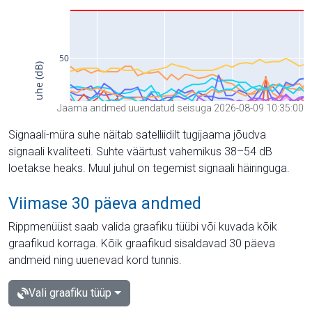
Jaama andmed uuendatud seisuga 2026-08-09 10:35:00
Signaali-müra suhe näitab satelliidilt tugijaama jõudva
signaali kvaliteeti. Suhte väärtust vahemikus 38–54 dB
loetakse heaks. Muul juhul on tegemist signaali häiringuga.
Viimase 30 päeva andmed
Rippmenüüst saab valida graafiku tüübi või kuvada kõik
graafikud korraga. Kõik graafikud sisaldavad 30 päeva
andmeid ning uuenevad kord tunnis.
Vali graafiku tüüp