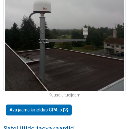
Kuusalu tugijaam
Ava jaama kirjeldus GPA-s
Satelliitide taevakaardid