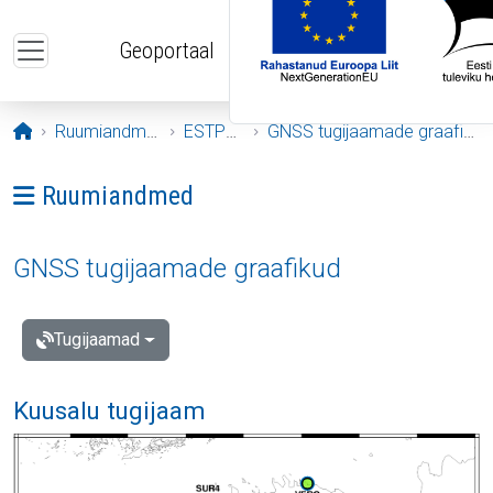
Liigu edasi põhisisu juurde
Geoportaal
Avaleht
Ruumiandmed
ESTPOS
GNSS tugijaamade graafikud
Ava menüü: Ruumiandmed
Ruumiandmed
GNSS tugijaamade graafikud
Tugijaamad
Kuusalu tugijaam