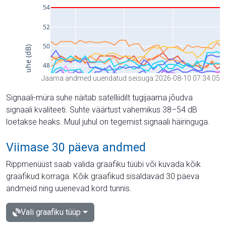
Jaama andmed uuendatud seisuga 2026-08-10 07:34:05
Signaali-müra suhe näitab satelliidilt tugijaama jõudva
signaali kvaliteeti. Suhte väärtust vahemikus 38–54 dB
loetakse heaks. Muul juhul on tegemist signaali häiringuga.
Viimase 30 päeva andmed
Rippmenüüst saab valida graafiku tüübi või kuvada kõik
graafikud korraga. Kõik graafikud sisaldavad 30 päeva
andmeid ning uuenevad kord tunnis.
Vali graafiku tüüp