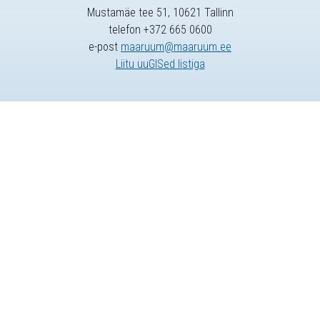
Mustamäe tee 51, 10621 Tallinn
telefon +372 665 0600
e-post
maaruum@maaruum.ee
Liitu uuGISed listiga