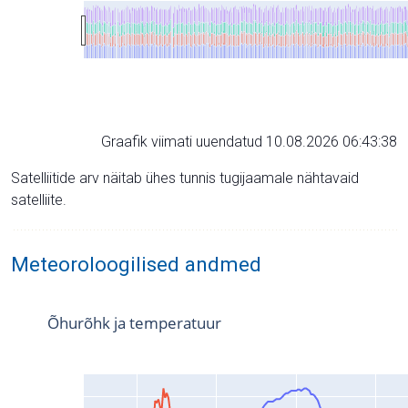
Graafik viimati uuendatud 10.08.2026 06:43:38
Satelliitide arv näitab ühes tunnis tugijaamale nähtavaid
satelliite.
Meteoroloogilised andmed
Õhurõhk ja temperatuur