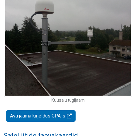
Kuusalu tugijaam
Ava jaama kirjeldus GPA-s
Satelliitide taevakaardid