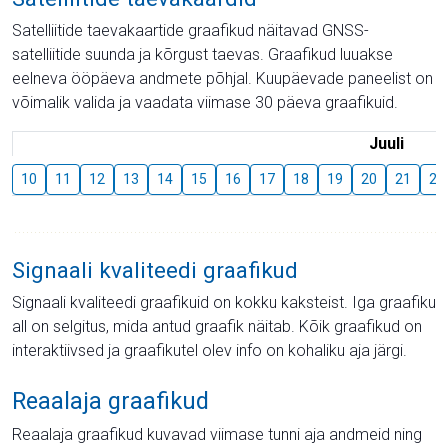
Satelliitide taevakaartide graafikud näitavad GNSS-
satelliitide suunda ja kõrgust taevas. Graafikud luuakse
eelneva ööpäeva andmete põhjal. Kuupäevade paneelist on
võimalik valida ja vaadata viimase 30 päeva graafikuid.
Juuli
10
11
12
13
14
15
16
17
18
19
20
21
22
Signaali kvaliteedi graafikud
Signaali kvaliteedi graafikuid on kokku kaksteist. Iga graafiku
all on selgitus, mida antud graafik näitab. Kõik graafikud on
interaktiivsed ja graafikutel olev info on kohaliku aja järgi.
Reaalaja graafikud
Reaalaja graafikud kuvavad viimase tunni aja andmeid ning