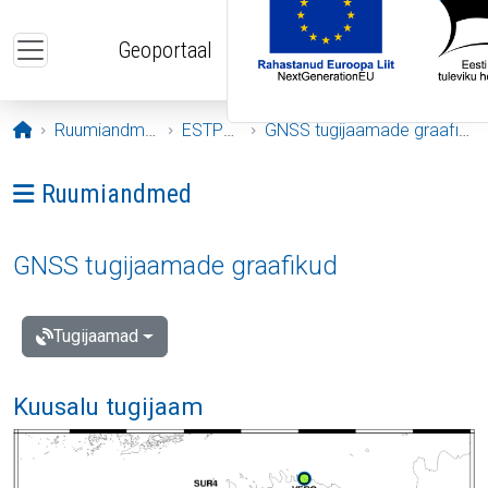
Liigu edasi põhisisu juurde
Geoportaal
Avaleht
Ruumiandmed
ESTPOS
GNSS tugijaamade graafikud
Ava menüü: Ruumiandmed
Ruumiandmed
GNSS tugijaamade graafikud
Tugijaamad
Kuusalu tugijaam